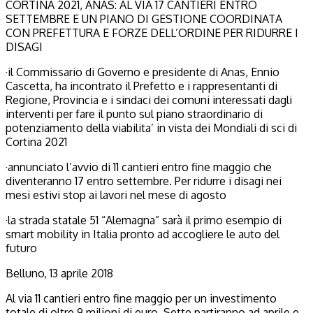
CORTINA 2021, ANAS: AL VIA 17 CANTIERI ENTRO
SETTEMBRE E UN PIANO DI GESTIONE COORDINATA
CON PREFETTURA E FORZE DELL’ORDINE PER RIDURRE I
DISAGI
·il Commissario di Governo e presidente di Anas, Ennio
Cascetta, ha incontrato il Prefetto e i rappresentanti di
Regione, Provincia e i sindaci dei comuni interessati dagli
interventi per fare il punto sul piano straordinario di
potenziamento della viabilita’ in vista dei Mondiali di sci di
Cortina 2021
·annunciato l’avvio di 11 cantieri entro fine maggio che
diventeranno 17 entro settembre. Per ridurre i disagi nei
mesi estivi stop ai lavori nel mese di agosto
·la strada statale 51 “Alemagna” sarà il primo esempio di
smart mobility in Italia pronto ad accogliere le auto del
futuro
Belluno, 13 aprile 2018
Al via 11 cantieri entro fine maggio per un investimento
totale di oltre 9 milioni di euro. Sette partiranno ad aprile e