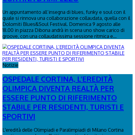
Un appuntamento all’insegna di blues, funky e soul con il
quale si rinnova una collaborazione collaudata, quella con il
Dolomiti Blues&Soul Festival. Domenica 9 agosto alle
18.00 in piazza Dibona andrà in scena uno show carico di
groove, con una collaudatissima sessione ritmica e...
Notizie
OSPEDALE CORTINA, L’EREDITÀ
OLIMPICA DIVENTA REALTÀ PER
ESSERE PUNTO DI RIFERIMENTO
STABILE PER RESIDENTI, TURISTI E
SPORTIVI
L'eredità delle Olimpiadi e Paralimpiadi di Milano Cortina