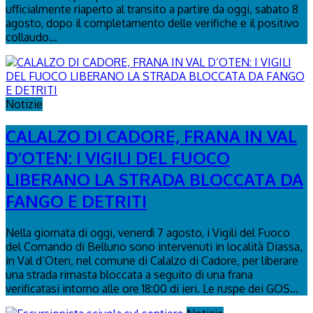
ufficialmente riaperto al transito a partire da oggi, sabato 8
agosto, dopo il completamento delle verifiche e il positivo
collaudo...
Notizie
CALALZO DI CADORE, FRANA IN VAL
D’OTEN: I VIGILI DEL FUOCO
LIBERANO LA STRADA BLOCCATA DA
FANGO E DETRITI
Nella giornata di oggi, venerdì 7 agosto, i Vigili del Fuoco
del Comando di Belluno sono intervenuti in località Diassa,
in Val d’Oten, nel comune di Calalzo di Cadore, per liberare
una strada rimasta bloccata a seguito di una frana
verificatasi intorno alle ore 18:00 di ieri. Le ruspe dei GOS...