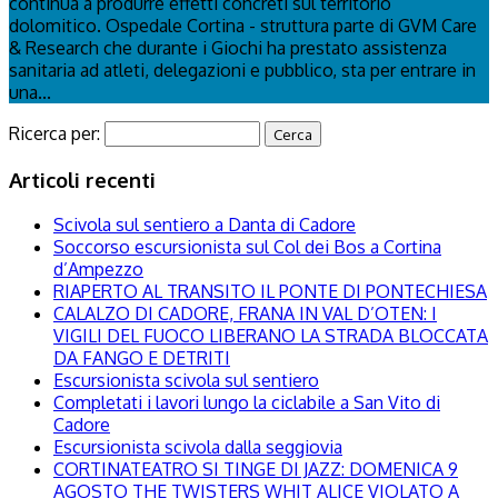
continua a produrre effetti concreti sul territorio
dolomitico. Ospedale Cortina - struttura parte di GVM Care
& Research che durante i Giochi ha prestato assistenza
sanitaria ad atleti, delegazioni e pubblico, sta per entrare in
una...
Ricerca per:
Articoli recenti
Scivola sul sentiero a Danta di Cadore
Soccorso escursionista sul Col dei Bos a Cortina
d’Ampezzo
RIAPERTO AL TRANSITO IL PONTE DI PONTECHIESA
CALALZO DI CADORE, FRANA IN VAL D’OTEN: I
VIGILI DEL FUOCO LIBERANO LA STRADA BLOCCATA
DA FANGO E DETRITI
Escursionista scivola sul sentiero
Completati i lavori lungo la ciclabile a San Vito di
Cadore
Escursionista scivola dalla seggiovia
CORTINATEATRO SI TINGE DI JAZZ: DOMENICA 9
AGOSTO THE TWISTERS WHIT ALICE VIOLATO A