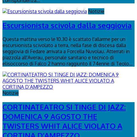
corrispondenza...
Notizie
Escursionista scivola dalla seggiovia
Questa mattina verso le 10.30 è scattato l'allarme per un
escursionista scivolato a terra, nella fase di discesa dalla
seggiovia di Fedare arrivata a Forcella Nuvolau. Atterrati in
piazzola all'Averau, personale sanitario e tecnico di
elisoccorso di Falco 2 hanno raggiunto il 74enne di Teolo...
Notizie
CORTINATEATRO SI TINGE DI JAZZ:
DOMENICA 9 AGOSTO THE
TWISTERS WHIT ALICE VIOLATO A
CORTINA D’AMPEZZO