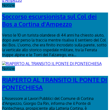
Notizie
Soccorso escursionista sul Col dei
Bos a Cortina d'Ampezzo
Verso le 10 un turista olandese di 44 anni ha chiesto aiuto,
dopo aver perso la traccia mentre risaliva il sentiero del Col
dei Bos. L'uomo, che era finito incrodato sulla parete, sotto
la verticale allo storico ospedale militare, tra la Ferrata
truppe alpine e le Torri del Falzarego, era...
Notizie
RIAPERTO AL TRANSITO IL PONTE DI
PONTECHIESA
L’Assessore ai Lavori Pubblici del Comune di Cortina
d'Ampezzo, Giorgio Da Rin, informa che il Ponte di
Pontechiesa, prospiciente alla Latteria Cortina, è