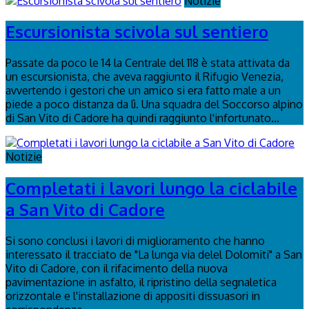
Notizie
Escursionista scivola sul sentiero
Passate da poco le 14 la Centrale del 118 è stata attivata da
un escursionista, che aveva raggiunto il Rifugio Venezia,
avvertendo i gestori che un amico si era fatto male a un
piede a poco distanza da lì. Una squadra del Soccorso alpino
di San Vito di Cadore ha quindi raggiunto l'infortunato...
Notizie
Completati i lavori lungo la ciclabile
a San Vito di Cadore
Si sono conclusi i lavori di miglioramento che hanno
interessato il tracciato de "La lunga via delel Dolomiti" a San
Vito di Cadore, con il rifacimento della nuova
pavimentazione in asfalto, il ripristino della segnaletica
orizzontale e l'installazione di appositi dissuasori in