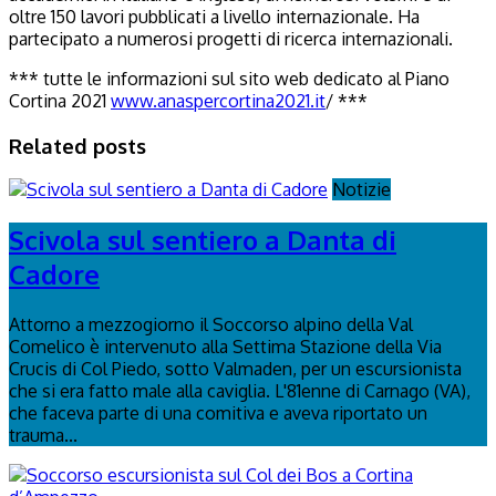
oltre 150 lavori pubblicati a livello internazionale. Ha
partecipato a numerosi progetti di ricerca internazionali.
*** tutte le informazioni sul sito web dedicato al Piano
Cortina 2021
www.anaspercortina2021.it
/ ***
Related posts
Notizie
Scivola sul sentiero a Danta di
Cadore
Attorno a mezzogiorno il Soccorso alpino della Val
Comelico è intervenuto alla Settima Stazione della Via
Crucis di Col Piedo, sotto Valmaden, per un escursionista
che si era fatto male alla caviglia. L'81enne di Carnago (VA),
che faceva parte di una comitiva e aveva riportato un
trauma...