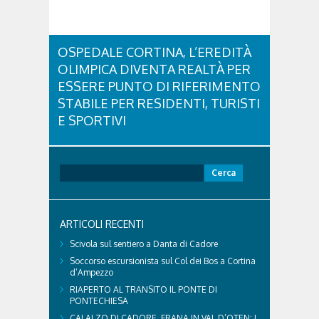
OSPEDALE CORTINA, L’EREDITÀ
OLIMPICA DIVENTA REALTÀ PER
ESSERE PUNTO DI RIFERIMENTO
STABILE PER RESIDENTI, TURISTI
E SPORTIVI
L'eredità delle Olimpiadi e Paralimpiadi di Milano
Cortina continua a produrre effetti concreti sul
territorio dolomitico. Ospedale Cortina -
Ricerca
struttura parte di GVM Care & Research che durante i
per:
Giochi ha prestato assistenza sanitaria ad atleti,
delegazioni e pubblico, sta per entrare in una...
ARTICOLI RECENTI
Scivola sul sentiero a Danta di Cadore
Soccorso escursionista sul Col dei Bos a Cortina
d’Ampezzo
RIAPERTO AL TRANSITO IL PONTE DI
PONTECHIESA
CALALZO DI CADORE, FRANA IN VAL D’OTEN: I