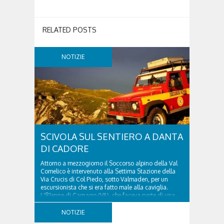
RELATED POSTS
NOTIZIE
SCIVOLA SUL SENTIERO A DANTA
DI CADORE
Attorno a mezzogiorno il Soccorso alpino della Val
Comelico è intervenuto alla Settima Stazione della
Via Crucis di Col Piedo, sotto Valmaden, per un
escursionista che si era fatto male alla caviglia.
L'81enne di Carnago (VA), che faceva parte di una
comitiva e aveva riportato un trauma...
NOTIZIE