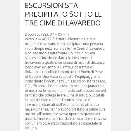
ESCURSIONISTA
PRECIPITATO SOTTO LE
TRE CIME DI LAVAREDO
Dobbiaco (BZ), 07 – 09 – 17
Verso le 14.40 il 118 è stato allertato da alcuni
militari che avevano visto precipitare una persona
in un dirupo nella zona delle Tre Cime di Lavaredo.
Non sapendo esattamente il punto in cui era
successo l’incidente dato che i testimoni si
trovavano a qualche centinaio di metri di distanza,
dopo aver avvertito la Centrale operativa di
Bolzano, è decollato l’elicottero del Suem di Pieve
di Cadore. Una volta sul posto, l’equipaggio ha
individuato l’infortunato, un escursionista tedesco,
E.D., 76 anni, che era scivolato per una quarantina
di metri tra le rocce, in un ripido tratto scosceso del
sentiero che collega le Tre Cime al Rifugio Locatelli,
in località Pian da Rin. Tecnico, medico e
infermiere, sbarcati dall’eliambulanza atterrata
nelle vicinanze, hanno subito prestato le prime cure
urgenti all’uomo, che aveva riportato gravissimi
traumi. Imbarellato, il turista tedesco, che si trovava
con un amico, è stato trasportato all’ospedale di
Belluno.