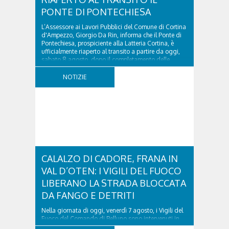
PONTE DI PONTECHIESA
L’Assessore ai Lavori Pubblici del Comune di Cortina
d'Ampezzo, Giorgio Da Rin, informa che il Ponte di
Pontechiesa, prospiciente alla Latteria Cortina, è
ufficialmente riaperto al transito a partire da oggi,
sabato 8 agosto, dopo il completamento delle
verifiche e il positivo collaudo...
NOTIZIE
CALALZO DI CADORE, FRANA IN
VAL D’OTEN: I VIGILI DEL FUOCO
LIBERANO LA STRADA BLOCCATA
DA FANGO E DETRITI
Nella giornata di oggi, venerdì 7 agosto, i Vigili del
Fuoco del Comando di Belluno sono intervenuti in
località Diassa, in Val d’Oten, nel comune di Calalzo