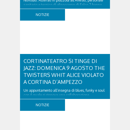
Nuvolau. Atterrati in piazzola all'Averau, personale
sanitario e tecnico di elisoccorso di Falco 2 hanno
raggiunto il 74enne di Teolo...
NOTIZIE
CORTINATEATRO SI TINGE DI
JAZZ: DOMENICA 9 AGOSTO THE
TWISTERS WHIT ALICE VIOLATO
A CORTINA D’AMPEZZO
Un appuntamento all’insegna di blues, funky e soul
con il quale si rinnova una collaborazione
collaudata, quella con il Dolomiti Blues&Soul
Festival. Domenica 9 agosto alle 18.00 in piazza
NOTIZIE
Dibona andrà in scena uno show carico di groove,
con una collaudatissima sessione ritmica e...