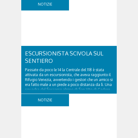
di Cadore, per liberare una strada rimasta bloccata
NOTIZIE
a seguito di una frana verificatasi intorno alle ore
18:00 di ieri. Le ruspe dei GOS...
ESCURSIONISTA SCIVOLA SUL
SENTIERO
Passate da poco le 14 la Centrale del 118 è stata
attivata da un escursionista, che aveva raggiunto il
Rifugio Venezia, avvertendo i gestori che un amico si
era fatto male a un piede a poco distanza da lì. Una
squadra del Soccorso alpino di San Vito di Cadore
ha quindi raggiunto l'infortunato...
NOTIZIE