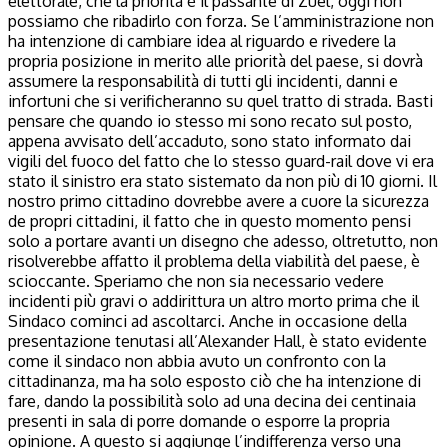
elettorale, che la priorità è il passante di Zuel, oggi non
possiamo che ribadirlo con forza. Se l’amministrazione non
ha intenzione di cambiare idea al riguardo e rivedere la
propria posizione in merito alle priorità del paese, si dovrà
assumere la responsabilità di tutti gli incidenti, danni e
infortuni che si verificheranno su quel tratto di strada. Basti
pensare che quando io stesso mi sono recato sul posto,
appena avvisato dell’accaduto, sono stato informato dai
vigili del fuoco del fatto che lo stesso guard-rail dove vi era
stato il sinistro era stato sistemato da non più di 10 giorni. Il
nostro primo cittadino dovrebbe avere a cuore la sicurezza
de propri cittadini, il fatto che in questo momento pensi
solo a portare avanti un disegno che adesso, oltretutto, non
risolverebbe affatto il problema della viabilità del paese, è
scioccante. Speriamo che non sia necessario vedere
incidenti più gravi o addirittura un altro morto prima che il
Sindaco cominci ad ascoltarci. Anche in occasione della
presentazione tenutasi all’Alexander Hall, è stato evidente
come il sindaco non abbia avuto un confronto con la
cittadinanza, ma ha solo esposto ciò che ha intenzione di
fare, dando la possibilità solo ad una decina dei centinaia
presenti in sala di porre domande o esporre la propria
opinione. A questo si aggiunge l’indifferenza verso una