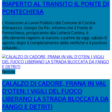
RIAPERTO AL TRANSITO IL PONTE DI
PONTECHIESA
L’Assessore ai Lavori Pubblici del Comune di Cortina
d'Ampezzo, Giorgio Da Rin, informa che il Ponte di
Pontechiesa, prospiciente alla Latteria Cortina, è
ufficialmente riaperto al transito a partire da oggi, sabato 8
agosto, dopo il completamento delle verifiche e il positivo
collaudo...
Notizie
CALALZO DI CADORE, FRANA IN VAL
D’OTEN: I VIGILI DEL FUOCO
LIBERANO LA STRADA BLOCCATA DA
FANGO E DETRITI