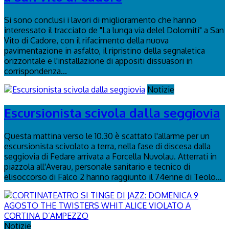
Si sono conclusi i lavori di miglioramento che hanno
interessato il tracciato de "La lunga via delel Dolomiti" a San
Vito di Cadore, con il rifacimento della nuova
pavimentazione in asfalto, il ripristino della segnaletica
orizzontale e l'installazione di appositi dissuasori in
corrispondenza...
Notizie
Escursionista scivola dalla seggiovia
Questa mattina verso le 10.30 è scattato l'allarme per un
escursionista scivolato a terra, nella fase di discesa dalla
seggiovia di Fedare arrivata a Forcella Nuvolau. Atterrati in
piazzola all'Averau, personale sanitario e tecnico di
elisoccorso di Falco 2 hanno raggiunto il 74enne di Teolo...
Notizie