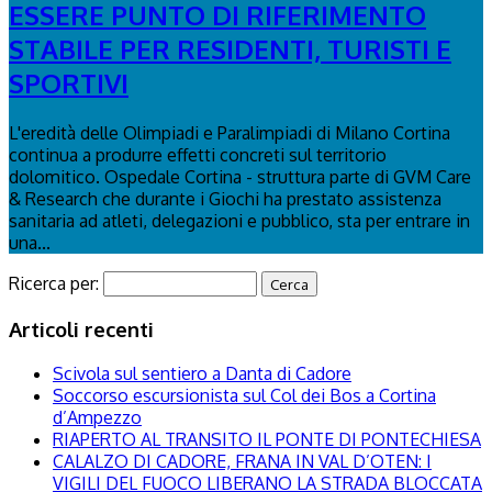
ESSERE PUNTO DI RIFERIMENTO
STABILE PER RESIDENTI, TURISTI E
SPORTIVI
L'eredità delle Olimpiadi e Paralimpiadi di Milano Cortina
continua a produrre effetti concreti sul territorio
dolomitico. Ospedale Cortina - struttura parte di GVM Care
& Research che durante i Giochi ha prestato assistenza
sanitaria ad atleti, delegazioni e pubblico, sta per entrare in
una...
Ricerca per:
Articoli recenti
Scivola sul sentiero a Danta di Cadore
Soccorso escursionista sul Col dei Bos a Cortina
d’Ampezzo
RIAPERTO AL TRANSITO IL PONTE DI PONTECHIESA
CALALZO DI CADORE, FRANA IN VAL D’OTEN: I
VIGILI DEL FUOCO LIBERANO LA STRADA BLOCCATA