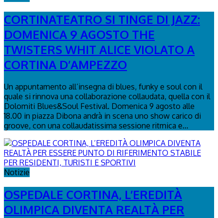
CORTINATEATRO SI TINGE DI JAZZ:
DOMENICA 9 AGOSTO THE
TWISTERS WHIT ALICE VIOLATO A
CORTINA D’AMPEZZO
Un appuntamento all’insegna di blues, funky e soul con il
quale si rinnova una collaborazione collaudata, quella con il
Dolomiti Blues&Soul Festival. Domenica 9 agosto alle
18.00 in piazza Dibona andrà in scena uno show carico di
groove, con una collaudatissima sessione ritmica e...
Notizie
OSPEDALE CORTINA, L’EREDITÀ
OLIMPICA DIVENTA REALTÀ PER