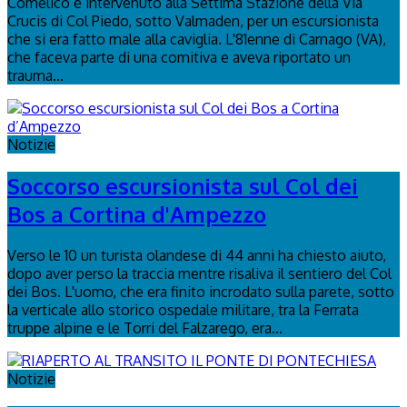
Comelico è intervenuto alla Settima Stazione della Via
Crucis di Col Piedo, sotto Valmaden, per un escursionista
che si era fatto male alla caviglia. L'81enne di Carnago (VA),
che faceva parte di una comitiva e aveva riportato un
trauma...
Notizie
Soccorso escursionista sul Col dei
Bos a Cortina d'Ampezzo
Verso le 10 un turista olandese di 44 anni ha chiesto aiuto,
dopo aver perso la traccia mentre risaliva il sentiero del Col
dei Bos. L'uomo, che era finito incrodato sulla parete, sotto
la verticale allo storico ospedale militare, tra la Ferrata
truppe alpine e le Torri del Falzarego, era...
Notizie