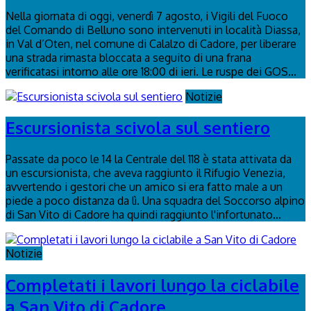
Nella giornata di oggi, venerdì 7 agosto, i Vigili del Fuoco
del Comando di Belluno sono intervenuti in località Diassa,
in Val d’Oten, nel comune di Calalzo di Cadore, per liberare
una strada rimasta bloccata a seguito di una frana
verificatasi intorno alle ore 18:00 di ieri. Le ruspe dei GOS...
Notizie
Escursionista scivola sul sentiero
Passate da poco le 14 la Centrale del 118 è stata attivata da
un escursionista, che aveva raggiunto il Rifugio Venezia,
avvertendo i gestori che un amico si era fatto male a un
piede a poco distanza da lì. Una squadra del Soccorso alpino
di San Vito di Cadore ha quindi raggiunto l'infortunato...
Notizie
Completati i lavori lungo la ciclabile
a San Vito di Cadore