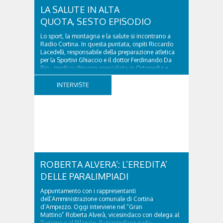
LA SALUTE IN ALTA
QUOTA, SESTO EPISODIO
Lo sport, la montagna e la salute si incontrano a
Radio Cortina. In questa puntata, ospiti Riccardo
Lacedelli, responsabile della preparazione atletica
per la Sportivi Ghiaccio e il dottor Ferdinando Da
Rin, medico chirurgo specialista in Ortopedia e
Traumatologia di Ospedale Cortina. GVM...
INTERVISTE
ROBERTA ALVERA’: L’EREDITA’
DELLE PARALIMPIADI
Appuntamento con i rappresentanti
dell’Amministrazione comunale di Cortina
d’Ampezzo. Oggi interviene nel “Gran
Mattino” Roberta Alverà, vicesindaco con delega al
Turismo e al Bilancio. Il vicesindaco parla