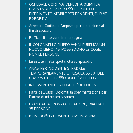
principali accorgimenti per aiutare i cani ad
OSPEDALE CORTINA, L’EREDITÀ OLIMPICA
affrontare il caldo in sicurezza e benessere...
DIVENTA REALTÀ PER ESSERE PUNTO DI
RIFERIMENTO STABILE PER RESIDENTI, TURISTI
E SPORTIVI
Arresto a Cortina d’Ampezzo per detenzione ai
fini di spaccio
Raffica di interventi in montagna
IL COLONNELLO FILIPPO VANNI PUBBLICA UN
NUOVO LIBRO : “SI POSSIEDONO LE COSE,
NON LE PERSONE”.
La salute in alta quota, ottavo episodio
ANAS: PER INCIDENTE STRADALE,
TEMPORANEAMENTE CHIUSA LA SS 50 “DEL
GRAPPA E DEL PASSO ROLLE” A BELLUNO
INTERVENTI ALLE 5 TORRI E SUL COLDAI
Parte dall’Ulss 1 Dolomiti la sperimentazione per
l’arrivo di infermieri stranieri.
FRANA AD AURONZO DI CADORE, EVACUATE
35 PERSONE
NUMEROSI INTERVENTI IN MONTAGNA