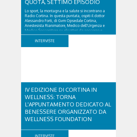
QUOTA, SETTIMO EPISODIO
Lo sport, la montagna e la salute si incontrano a
Radio Cortina. In questa puntata, ospiti il dottor
Alessandro Forti, di Gvm Opsedale Cortina,
Anestesista Rianimatore, Medico dell'Urgenza e
Medico Soccorritore su elicotteri da soccorso e
l'ingegner Michele Titton, delegato della sezione...
INTERVISTE
IV EDIZIONE DI CORTINA IN
WELLNESS: TORNA
L'APPUNTAMENTO DEDICATO AL
BENESSERE ORGANIZZATO DA
WELLNESS FOUNDATION
Venerdì 28 e sabato 29 agosto ritorna Cortina in
Wellness, un fine settimana dedicato a diffondere la
INTERVISTE