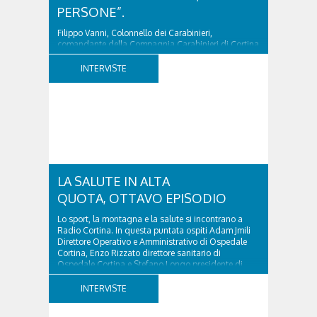
PERSONE”.
Filippo Vanni, Colonnello dei Carabinieri,
comandante della Compagnia Carabinieri di Cortina
d’Ampezzo sino al 2010, esperto di legislazione
nazionale ed europea, è l’ideatore del progetto di
INTERVISTE
tutela “Una stanza tutta per sé”, modello diffuso in
Italia e Francia. Giurista e autore, svolge...
LA SALUTE IN ALTA
QUOTA, OTTAVO EPISODIO
Lo sport, la montagna e la salute si incontrano a
Radio Cortina. In questa puntata ospiti Adam Jmili
Direttore Operativo e Amministrativo di Ospedale
Cortina, Enzo Rizzato direttore sanitario di
Ospedale Cortina e Stefano Longo presidente di
Fondazione Cortina. GVM Care & Research –...
INTERVISTE