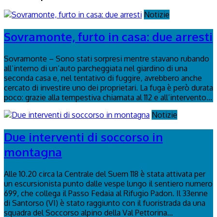
Notizie
Sovramonte, furto in casa: due arresti
Sovramonte – Sono stati sorpresi mentre stavano rubando
all’interno di un’auto parcheggiata nel giardino di una
seconda casa e, nel tentativo di fuggire, avrebbero anche
cercato di investire uno dei proprietari. La fuga è però durata
poco: grazie alla tempestiva chiamata al 112 e all’intervento...
Notizie
Due interventi di soccorso in
montagna
Alle 10.20 circa la Centrale del Suem 118 è stata attivata per
un escursionista punto dalle vespe lungo il sentiero numero
699, che collega il Passo Fedaia al Rifugio Padon. Il 33enne
di Santorso (VI) è stato raggiunto con il fuoristrada da una
squadra del Soccorso alpino della Val Pettorina...