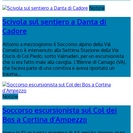
Notizie
Scivola sul sentiero a Danta di
Cadore
Attorno a mezzogiorno il Soccorso alpino della Val
Comelico è intervenuto alla Settima Stazione della Via
Crucis di Col Piedo, sotto Valmaden, per un escursionista
che si era fatto male alla caviglia. L'81enne di Carnago (VA),
che faceva parte di una comitiva e aveva riportato un
trauma...
Notizie
Soccorso escursionista sul Col dei
Bos a Cortina d'Ampezzo
Verso le 10 un turista olandese di 44 anni ha chiesto aiuto,