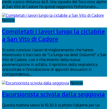
piede a poco distanza da lì. Una squadra del Soccorso alpino
di San Vito di Cadore ha quindi raggiunto l'infortunato...
Notizie
Completati i lavori lungo la ciclabile
a San Vito di Cadore
Si sono conclusi i lavori di miglioramento che hanno
interessato il tracciato de "La lunga via delel Dolomiti" a San
Vito di Cadore, con il rifacimento della nuova
pavimentazione in asfalto, il ripristino della segnaletica
orizzontale e l'installazione di appositi dissuasori in
corrispondenza...
Notizie
Escursionista scivola dalla seggiovia
Questa mattina verso le 10.30 è scattato l'allarme per un