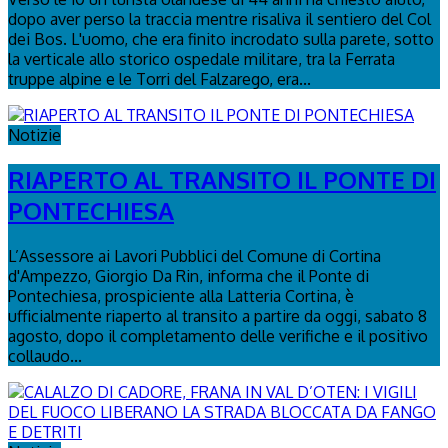
dopo aver perso la traccia mentre risaliva il sentiero del Col
dei Bos. L'uomo, che era finito incrodato sulla parete, sotto
la verticale allo storico ospedale militare, tra la Ferrata
truppe alpine e le Torri del Falzarego, era...
Notizie
RIAPERTO AL TRANSITO IL PONTE DI
PONTECHIESA
L’Assessore ai Lavori Pubblici del Comune di Cortina
d'Ampezzo, Giorgio Da Rin, informa che il Ponte di
Pontechiesa, prospiciente alla Latteria Cortina, è
ufficialmente riaperto al transito a partire da oggi, sabato 8
agosto, dopo il completamento delle verifiche e il positivo
collaudo...