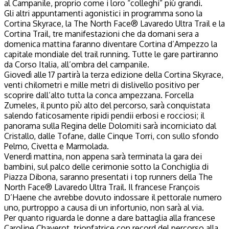
al Campanile, proprio come i loro “colleghi” più grandi.
Gli altri appuntamenti agonistici in programma sono la
Cortina Skyrace, la The North Face® Lavaredo Ultra Trail e la
Cortina Trail, tre manifestazioni che da domani sera a
domenica mattina faranno diventare Cortina d’Ampezzo la
capitale mondiale del trail running. Tutte le gare partiranno
da Corso Italia, all’ombra del campanile.
Giovedì alle 17 partirà la terza edizione della Cortina Skyrace,
venti chilometri e mille metri di dislivello positivo per
scoprire dall’alto tutta la conca ampezzana. Forcella
Zumeles, il punto più alto del percorso, sarà conquistata
salendo faticosamente ripidi pendii erbosi e rocciosi; il
panorama sulla Regina delle Dolomiti sarà incorniciato dal
Cristallo, dalle Tofane, dalle Cinque Torri, con sullo sfondo
Pelmo, Civetta e Marmolada.
Venerdì mattina, non appena sarà terminata la gara dei
bambini, sul palco delle cerimonie sotto la Conchiglia di
Piazza Dibona, saranno presentati i top runners della The
North Face® Lavaredo Ultra Trail. Il francese François
D’Haene che avrebbe dovuto indossare il pettorale numero
uno, purtroppo a causa di un infortunio, non sarà al via.
Per quanto riguarda le donne a dare battaglia alla francese
Caroline Chaverot, trionfatrice con record del percorso alla