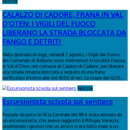
Notizie
CALALZO DI CADORE, FRANA IN VAL
D’OTEN: I VIGILI DEL FUOCO
LIBERANO LA STRADA BLOCCATA DA
FANGO E DETRITI
Nella giornata di oggi, venerdì 7 agosto, i Vigili del Fuoco
del Comando di Belluno sono intervenuti in località Diassa,
in Val d’Oten, nel comune di Calalzo di Cadore, per liberare
una strada rimasta bloccata a seguito di una frana
verificatasi intorno alle ore 18:00 di ieri. Le ruspe dei GOS...
Notizie
Escursionista scivola sul sentiero
Passate da poco le 14 la Centrale del 118 è stata attivata da
un escursionista, che aveva raggiunto il Rifugio Venezia,
avvertendo i gestori che un amico si era fatto male a un