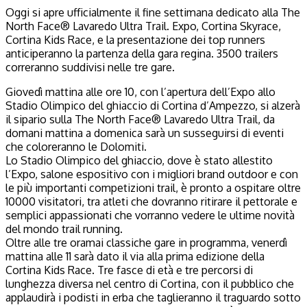
Oggi si apre ufficialmente il fine settimana dedicato alla The
North Face® Lavaredo Ultra Trail. Expo, Cortina Skyrace,
Cortina Kids Race, e la presentazione dei top runners
anticiperanno la partenza della gara regina. 3500 trailers
correranno suddivisi nelle tre gare.
Giovedì mattina alle ore 10, con l’apertura dell’Expo allo
Stadio Olimpico del ghiaccio di Cortina d’Ampezzo, si alzerà
il sipario sulla The North Face® Lavaredo Ultra Trail, da
domani mattina a domenica sarà un susseguirsi di eventi
che coloreranno le Dolomiti.
Lo Stadio Olimpico del ghiaccio, dove è stato allestito
l’Expo, salone espositivo con i migliori brand outdoor e con
le più importanti competizioni trail, è pronto a ospitare oltre
10000 visitatori, tra atleti che dovranno ritirare il pettorale e
semplici appassionati che vorranno vedere le ultime novità
del mondo trail running.
Oltre alle tre oramai classiche gare in programma, venerdì
mattina alle 11 sarà dato il via alla prima edizione della
Cortina Kids Race. Tre fasce di età e tre percorsi di
lunghezza diversa nel centro di Cortina, con il pubblico che
applaudirà i podisti in erba che taglieranno il traguardo sotto