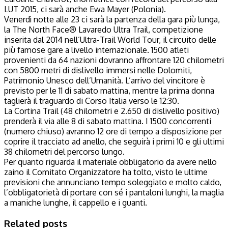
LUT 2015, ci sarà anche Ewa Mayer (Polonia).
Venerdì notte alle 23 ci sarà la partenza della gara più lunga,
la The North Face® Lavaredo Ultra Trail, competizione
inserita dal 2014 nell’Ultra-Trail World Tour, il circuito delle
più famose gare a livello internazionale. 1500 atleti
provenienti da 64 nazioni dovranno affrontare 120 chilometri
con 5800 metri di dislivello immersi nelle Dolomiti,
Patrimonio Unesco dell’Umanità. L’arrivo del vincitore è
previsto per le 11 di sabato mattina, mentre la prima donna
taglierà il traguardo di Corso Italia verso le 12:30.
La Cortina Trail (48 chilometri e 2.650 di dislivello positivo)
prenderà il via alle 8 di sabato mattina. I 1500 concorrenti
(numero chiuso) avranno 12 ore di tempo a disposizione per
coprire il tracciato ad anello, che seguirà i primi 10 e gli ultimi
38 chilometri del percorso lungo.
Per quanto riguarda il materiale obbligatorio da avere nello
zaino il Comitato Organizzatore ha tolto, visto le ultime
previsioni che annunciano tempo soleggiato e molto caldo,
l’obbligatorietà di portare con sé i pantaloni lunghi, la maglia
a maniche lunghe, il cappello e i guanti.
Related posts