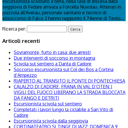
escursionista scivolato a terra, nella fase di discesa dalla
seggiovia di Fedare arrivata a Forcella Nuvolau. Atterrati in
piazzola all'Averau, personale sanitario e tecnico di
elisoccorso di Falco 2 hanno raggiunto il 74enne di Teolo...
Ricerca per:
Articoli recenti
Sovramonte, furto in casa: due arresti
Due interventi di soccorso in montagna
Scivola sul sentiero a Danta di Cadore
Soccorso escursionista sul Col dei Bos a Cortina
d’Ampezzo
RIAPERTO AL TRANSITO IL PONTE DI PONTECHIESA
CALALZO DI CADORE, FRANA IN VAL D’OTEN: I
VIGILI DEL FUOCO LIBERANO LA STRADA BLOCCATA
DA FANGO E DETRITI
Escursionista scivola sul sentiero
Completati i lavori lungo la ciclabile a San Vito di
Cadore
Escursionista scivola dalla seggiovia
CORTINATEATRO SI TINGE DI JAZZ: DOMENICA 9