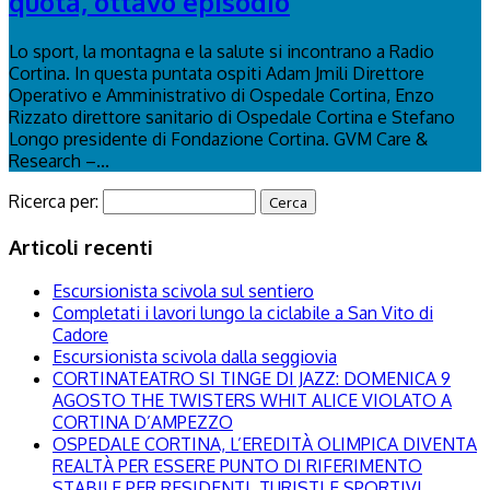
quota, ottavo episodio
Lo sport, la montagna e la salute si incontrano a Radio
Cortina. In questa puntata ospiti Adam Jmili Direttore
Operativo e Amministrativo di Ospedale Cortina, Enzo
Rizzato direttore sanitario di Ospedale Cortina e Stefano
Longo presidente di Fondazione Cortina. GVM Care &
Research –...
Ricerca per:
Articoli recenti
Escursionista scivola sul sentiero
Completati i lavori lungo la ciclabile a San Vito di
Cadore
Escursionista scivola dalla seggiovia
CORTINATEATRO SI TINGE DI JAZZ: DOMENICA 9
AGOSTO THE TWISTERS WHIT ALICE VIOLATO A
CORTINA D’AMPEZZO
OSPEDALE CORTINA, L’EREDITÀ OLIMPICA DIVENTA
REALTÀ PER ESSERE PUNTO DI RIFERIMENTO
STABILE PER RESIDENTI, TURISTI E SPORTIVI