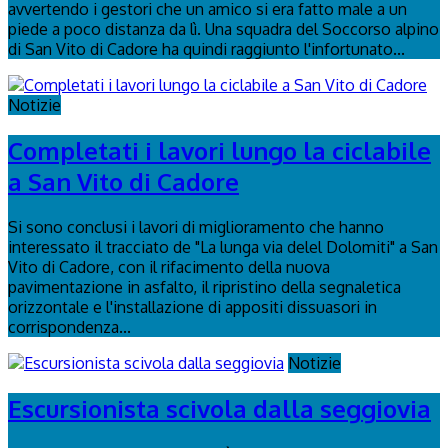
avvertendo i gestori che un amico si era fatto male a un
piede a poco distanza da lì. Una squadra del Soccorso alpino
di San Vito di Cadore ha quindi raggiunto l'infortunato...
Notizie
Completati i lavori lungo la ciclabile
a San Vito di Cadore
Si sono conclusi i lavori di miglioramento che hanno
interessato il tracciato de "La lunga via delel Dolomiti" a San
Vito di Cadore, con il rifacimento della nuova
pavimentazione in asfalto, il ripristino della segnaletica
orizzontale e l'installazione di appositi dissuasori in
corrispondenza...
Notizie
Escursionista scivola dalla seggiovia