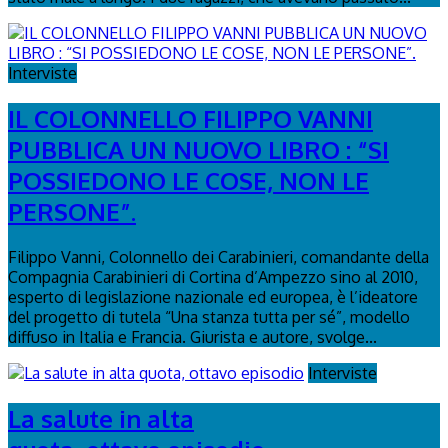
Interviste
IL COLONNELLO FILIPPO VANNI
PUBBLICA UN NUOVO LIBRO : “SI
POSSIEDONO LE COSE, NON LE
PERSONE”.
Filippo Vanni, Colonnello dei Carabinieri, comandante della
Compagnia Carabinieri di Cortina d’Ampezzo sino al 2010,
esperto di legislazione nazionale ed europea, è l’ideatore
del progetto di tutela “Una stanza tutta per sé”, modello
diffuso in Italia e Francia. Giurista e autore, svolge...
Interviste
La salute in alta