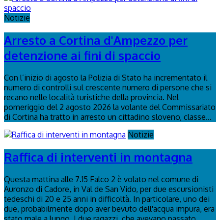
Notizie
Arresto a Cortina d'Ampezzo per
detenzione ai fini di spaccio
Con l’inizio di agosto la Polizia di Stato ha incrementato il
numero di controlli sul crescente numero di persone che si
recano nelle località turistiche della provincia. Nel
pomeriggio del 2 agosto 2026 la volante del Commissariato
di Cortina ha tratto in arresto un cittadino sloveno, classe...
Notizie
Raffica di interventi in montagna
Questa mattina alle 7.15 Falco 2 è volato nel comune di
Auronzo di Cadore, in Val de San Vido, per due escursionisti
tedeschi di 20 e 25 anni in difficoltà. In particolare, uno dei
due, probabilmente dopo aver bevuto dell'acqua impura, era
stato male a lungo. I due ragazzi, che avevano passato...