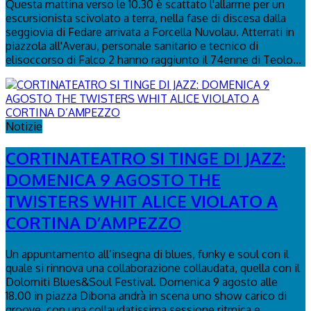
Questa mattina verso le 10.30 è scattato l'allarme per un
escursionista scivolato a terra, nella fase di discesa dalla
seggiovia di Fedare arrivata a Forcella Nuvolau. Atterrati in
piazzola all'Averau, personale sanitario e tecnico di
elisoccorso di Falco 2 hanno raggiunto il 74enne di Teolo...
Notizie
CORTINATEATRO SI TINGE DI JAZZ:
DOMENICA 9 AGOSTO THE
TWISTERS WHIT ALICE VIOLATO A
CORTINA D’AMPEZZO
Un appuntamento all’insegna di blues, funky e soul con il
quale si rinnova una collaborazione collaudata, quella con il
Dolomiti Blues&Soul Festival. Domenica 9 agosto alle
18.00 in piazza Dibona andrà in scena uno show carico di
groove, con una collaudatissima sessione ritmica e...