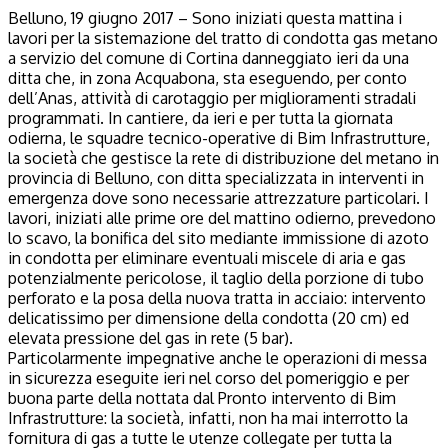
Belluno, 19 giugno 2017 – Sono iniziati questa mattina i
lavori per la sistemazione del tratto di condotta gas metano
a servizio del comune di Cortina danneggiato ieri da una
ditta che, in zona Acquabona, sta eseguendo, per conto
dell’Anas, attività di carotaggio per miglioramenti stradali
programmati. In cantiere, da ieri e per tutta la giornata
odierna, le squadre tecnico-operative di Bim Infrastrutture,
la società che gestisce la rete di distribuzione del metano in
provincia di Belluno, con ditta specializzata in interventi in
emergenza dove sono necessarie attrezzature particolari. I
lavori, iniziati alle prime ore del mattino odierno, prevedono
lo scavo, la bonifica del sito mediante immissione di azoto
in condotta per eliminare eventuali miscele di aria e gas
potenzialmente pericolose, il taglio della porzione di tubo
perforato e la posa della nuova tratta in acciaio: intervento
delicatissimo per dimensione della condotta (20 cm) ed
elevata pressione del gas in rete (5 bar).
Particolarmente impegnative anche le operazioni di messa
in sicurezza eseguite ieri nel corso del pomeriggio e per
buona parte della nottata dal Pronto intervento di Bim
Infrastrutture: la società, infatti, non ha mai interrotto la
fornitura di gas a tutte le utenze collegate per tutta la