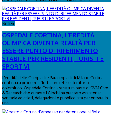
Notizie
OSPEDALE CORTINA, L’EREDITÀ
OLIMPICA DIVENTA REALTÀ PER
ESSERE PUNTO DI RIFERIMENTO
STABILE PER RESIDENTI, TURISTI E
SPORTIVI
L'eredità delle Olimpiadi e Paralimpiadi di Milano Cortina
continua a produrre effetti concreti sul territorio
dolomitico. Ospedale Cortina - struttura parte di GVM Care
& Research che durante i Giochi ha prestato assistenza
sanitaria ad atleti, delegazioni e pubblico, sta per entrare in
una...