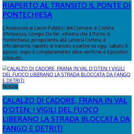
RIAPERTO AL TRANSITO IL PONTE DI
PONTECHIESA
L’Assessore ai Lavori Pubblici del Comune di Cortina
d'Ampezzo, Giorgio Da Rin, informa che il Ponte di
Pontechiesa, prospiciente alla Latteria Cortina, è
ufficialmente riaperto al transito a partire da oggi, sabato 8
agosto, dopo il completamento delle verifiche e il positivo
collaudo...
Notizie
CALALZO DI CADORE, FRANA IN VAL
D’OTEN: I VIGILI DEL FUOCO
LIBERANO LA STRADA BLOCCATA DA
FANGO E DETRITI