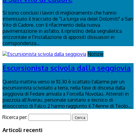
Si sono conclusi i lavori di miglioramento che hanno
interessato il tracciato de "La lunga via delel Dolomiti" a San
Vito di Cadore, con il rifacimento della nuova
pavimentazione in asfalto, il ripristino della segnaletica
orizzontale e l'installazione di appositi dissuasori in
corrispondenza...
Notizie
Escursionista scivola dalla seggiovia
Questa mattina verso le 10.30 è scattato l'allarme per un
escursionista scivolato a terra, nella fase di discesa dalla
seggiovia di Fedare arrivata a Forcella Nuvolau. Atterrati in
piazzola all'Averau, personale sanitario e tecnico di
elisoccorso di Falco 2 hanno raggiunto il 74enne di Teolo...
Ricerca per:
Articoli recenti