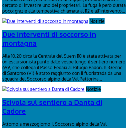
cercato di investire uno dei proprietari. La fuga è però durata
poco: grazie alla tempestiva chiamata al 112 e all’intervento...
Notizie
Due interventi di soccorso in
montagna
Alle 10.20 circa la Centrale del Suem 118 è stata attivata per
un escursionista punto dalle vespe lungo il sentiero numero
699, che collega il Passo Fedaia al Rifugio Padon. Il 33enne
di Santorso (VI) è stato raggiunto con il fuoristrada da una
squadra del Soccorso alpino della Val Pettorina...
Notizie
Scivola sul sentiero a Danta di
Cadore
Attorno a mezzogiorno il Soccorso alpino della Val