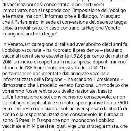
di vaccinazioni così concentrato, e per certi versi
immotivato, non si risponde con l’imposizione dell’obbligo
e le multe, ma con l’informazione e il dialogo. Mi auguro
che il Parlamento, in sede di conversione del decreto legge,
abbia a modificarlo. In caso contrario, la Regione Veneto
impugnerà anche la legge”.
In Veneto, unica regione d’Italia ad aver abolito dieci anni fa
l’obbligo vaccinale – ha ricordato il presidente – risultano
vaccinati con il siero esavalente il 92,6 per cento dei nati nel
2016: un indice di copertura in netta ripresa dopo il ‘minimo’
storico dell’88,6 per cento registrato del 2014. “Le
performances documentate dall’anagrafe vaccinale
informatizzata della Regione – ha scandito il presidente –
dimostrano che il modello veneto funziona. Un modello che
vorremmo fosse replicato a livello nazionale, basato
sull’informazione e sul convincimento consapevole, e non
su obblighi inapplicabili e su multe sperequative fino a 7500
euro. Del resto non siamo i soli ad aver sposato la libertà di
scelta e la responsabilizzazione consapevole: in Europa ci
sono 15 Paesi in Europa che non impongono l’obbligo
vaccinale e in 14 paesi nei quali vige una strategia mista, che