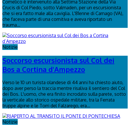
Comelico è intervenuto alla Settima Stazione della Via
Crucis di Col Piedo, sotto Valmaden, per un escursionista
che si era fatto male alla caviglia. L'81enne di Carnago (VA),
che faceva parte di una comitiva e aveva riportato un
trauma...
Notizie
Soccorso escursionista sul Col dei
Bos a Cortina d'Ampezzo
Verso le 10 un turista olandese di 44 anni ha chiesto aiuto,
dopo aver perso la traccia mentre risaliva il sentiero del Col
dei Bos. L'uomo, che era finito incrodato sulla parete, sotto
la verticale allo storico ospedale militare, tra la Ferrata
truppe alpine e le Torri del Falzarego, era...
Notizie