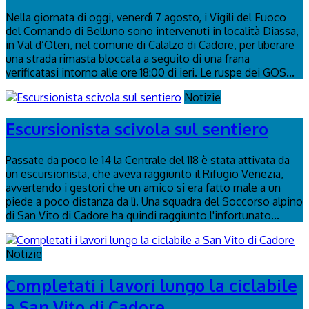
Nella giornata di oggi, venerdì 7 agosto, i Vigili del Fuoco
del Comando di Belluno sono intervenuti in località Diassa,
in Val d’Oten, nel comune di Calalzo di Cadore, per liberare
una strada rimasta bloccata a seguito di una frana
verificatasi intorno alle ore 18:00 di ieri. Le ruspe dei GOS...
Notizie
Escursionista scivola sul sentiero
Passate da poco le 14 la Centrale del 118 è stata attivata da
un escursionista, che aveva raggiunto il Rifugio Venezia,
avvertendo i gestori che un amico si era fatto male a un
piede a poco distanza da lì. Una squadra del Soccorso alpino
di San Vito di Cadore ha quindi raggiunto l'infortunato...
Notizie
Completati i lavori lungo la ciclabile
a San Vito di Cadore