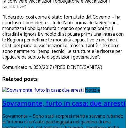
fa convivere vaccinazioni obbligatorie e vaccinazioni
facoltative”.
“Il decreto, così come è stato formulato dal Governo – ha
concluso il presidente – lede l’autonomia della Regione,
monetizza l’obbligatorietà creando sperequazioni tra i
cittadini e ignora il vincolo di stipulare prima una intesa con
le Regioni per definire le modalità applicative e ripartire i
costi del piano di vaccinazioni di massa. Tant’è che non ci
sono nemmeno i tempi tecnici, le strutture e le risorse per
applicare da subito le disposizioni governative”.
Comunicato n. 853/2017 (PRESIDENTE/SANITA’)
Related posts
Notizie
Sovramonte, furto in casa: due arresti
Sovramonte – Sono stati sorpresi mentre stavano rubando
all’interno di un’auto parcheggiata nel giardino di una
seconda casa e, nel tentativo di fuggire, avrebbero anche