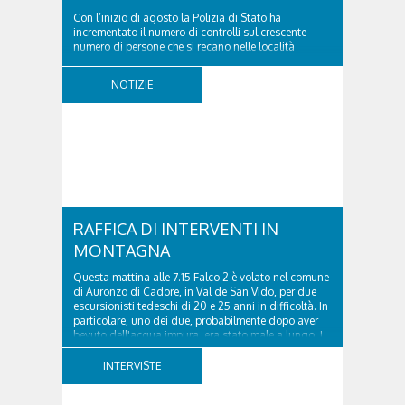
Con l’inizio di agosto la Polizia di Stato ha
incrementato il numero di controlli sul crescente
numero di persone che si recano nelle località
turistiche della provincia. Nel pomeriggio del 2
agosto 2026 la volante del Commissariato di
NOTIZIE
Cortina ha tratto in arresto un cittadino sloveno,
classe...
RAFFICA DI INTERVENTI IN
MONTAGNA
Questa mattina alle 7.15 Falco 2 è volato nel comune
di Auronzo di Cadore, in Val de San Vido, per due
escursionisti tedeschi di 20 e 25 anni in difficoltà. In
particolare, uno dei due, probabilmente dopo aver
bevuto dell'acqua impura, era stato male a lungo. I
due ragazzi, che avevano passato...
INTERVISTE