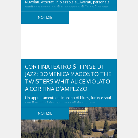
Nuvolau. Atterrati in piazzola all'Averau, personale
sanitario e tecnico di elisoccorso di Falco 2 hanno
raggiunto il 74enne di Teolo...
NOTIZIE
CORTINATEATRO SI TINGE DI
JAZZ: DOMENICA 9 AGOSTO THE
TWISTERS WHIT ALICE VIOLATO
A CORTINA D’AMPEZZO
Un appuntamento all’insegna di blues, funky e soul
con il quale si rinnova una collaborazione
collaudata, quella con il Dolomiti Blues&Soul
Festival. Domenica 9 agosto alle 18.00 in piazza
NOTIZIE
Dibona andrà in scena uno show carico di groove,
con una collaudatissima sessione ritmica e...