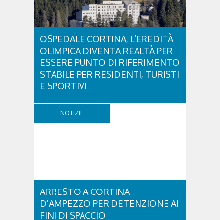
OSPEDALE CORTINA, L’EREDITÀ
OLIMPICA DIVENTA REALTÀ PER
ESSERE PUNTO DI RIFERIMENTO
STABILE PER RESIDENTI, TURISTI
E SPORTIVI
L'eredità delle Olimpiadi e Paralimpiadi di Milano
Cortina continua a produrre effetti concreti sul
NOTIZIE
territorio dolomitico. Ospedale Cortina -
struttura parte di GVM Care & Research che durante i
Giochi ha prestato assistenza sanitaria ad atleti,
delegazioni e pubblico, sta per entrare in una...
ARRESTO A CORTINA
D'AMPEZZO PER DETENZIONE AI
FINI DI SPACCIO