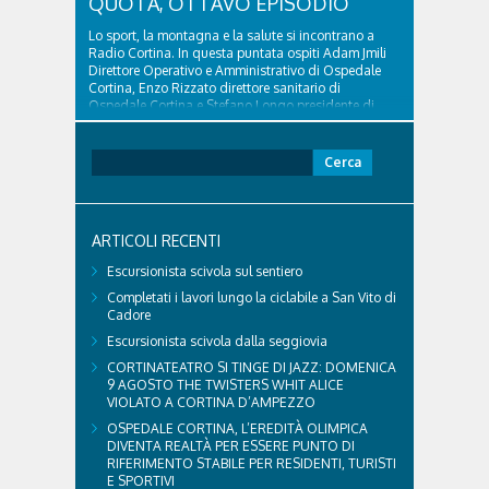
QUOTA, OTTAVO EPISODIO
Lo sport, la montagna e la salute si incontrano a
Radio Cortina. In questa puntata ospiti Adam Jmili
Direttore Operativo e Amministrativo di Ospedale
Cortina, Enzo Rizzato direttore sanitario di
Ospedale Cortina e Stefano Longo presidente di
Fondazione Cortina. GVM Care & Research –...
Ricerca
per:
ARTICOLI RECENTI
Escursionista scivola sul sentiero
Completati i lavori lungo la ciclabile a San Vito di
Cadore
Escursionista scivola dalla seggiovia
CORTINATEATRO SI TINGE DI JAZZ: DOMENICA
9 AGOSTO THE TWISTERS WHIT ALICE
VIOLATO A CORTINA D’AMPEZZO
OSPEDALE CORTINA, L’EREDITÀ OLIMPICA
DIVENTA REALTÀ PER ESSERE PUNTO DI
RIFERIMENTO STABILE PER RESIDENTI, TURISTI
E SPORTIVI