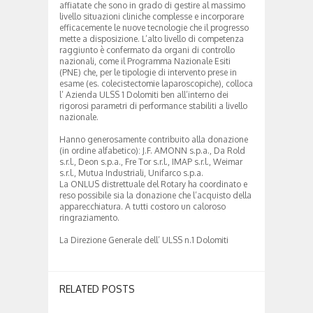
affiatate che sono in grado di gestire al massimo
livello situazioni cliniche complesse e incorporare
efficacemente le nuove tecnologie che il progresso
mette a disposizione. L’alto livello di competenza
raggiunto è confermato da organi di controllo
nazionali, come il Programma Nazionale Esiti
(PNE) che, per le tipologie di intervento prese in
esame (es. colecistectomie laparoscopiche), colloca
l’ Azienda ULSS 1 Dolomiti ben all’interno dei
rigorosi parametri di performance stabiliti a livello
nazionale.
Hanno generosamente contribuito alla donazione
(in ordine alfabetico): J.F. AMONN s.p.a., Da Rold
s.r.l., Deon s.p.a., Fre Tor s.r.l., IMAP s.r.l., Weimar
s.r.l., Mutua Industriali, Unifarco s.p.a.
La ONLUS distrettuale del Rotary ha coordinato e
reso possibile sia la donazione che l’acquisto della
apparecchiatura. A tutti costoro un caloroso
ringraziamento.
La Direzione Generale dell’ ULSS n.1 Dolomiti
RELATED POSTS