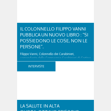
IL COLONNELLO FILIPPO VANNI
PUBBLICA UN NUOVO LIBRO : “SI
POSSIEDONO LE COSE, NON LE
PERSONE”.
Filippo Vanni, Colonnello dei Carabinieri,
comandante della Compagnia Carabinieri di Cortina
d’Ampezzo sino al 2010, esperto di legislazione
nazionale ed europea, è l’ideatore del progetto di
INTERVISTE
tutela “Una stanza tutta per sé”, modello diffuso in
Italia e Francia. Giurista e autore, svolge...
LA SALUTE IN ALTA