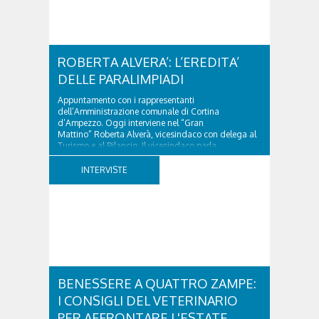
ROBERTA ALVERA’: L’EREDITA’
DELLE PARALIMPIADI
Appuntamento con i rappresentanti
dell’Amministrazione comunale di Cortina
d’Ampezzo. Oggi interviene nel “Gran
Mattino” Roberta Alverà, vicesindaco con delega al
Turismo e al Bilancio. Il vicesindaco parla
dell'eredità delle Paralimpiadi Milano Cortina 2026,
di accessibilità e di come...
INTERVISTE
BENESSERE A QUATTRO ZAMPE:
I CONSIGLI DEL VETERINARIO
PER AFFRONTARE L'ESTATE.