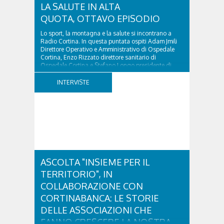
LA SALUTE IN ALTA
QUOTA, OTTAVO EPISODIO
Lo sport, la montagna e la salute si incontrano a
Radio Cortina. In questa puntata ospiti Adam Jmili
Direttore Operativo e Amministrativo di Ospedale
Cortina, Enzo Rizzato direttore sanitario di
Ospedale Cortina e Stefano Longo presidente di
Fondazione Cortina. GVM Care & Research –...
INTERVISTE
ASCOLTA "INSIEME PER IL
TERRITORIO", IN
COLLABORAZIONE CON
CORTINABANCA: LE STORIE
DELLE ASSOCIAZIONI CHE
FANNO CRESCERE LA NOSTRA