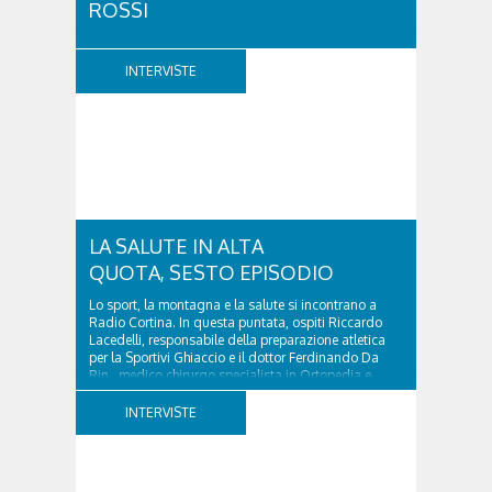
ROSSI
A vent'anni dalla scomparsa di Giovanni Cenacchi,
Cortina d'Ampezzo rende omaggio a una figura che
INTERVISTE
ha lasciato un segno profondo nel mondo della
montagna e della cultura. Scrittore, alpinista,
fotografo e documentarista, Cenacchi ha saputo
raccontare le Dolomiti e il rapporto tra uomo e...
LA SALUTE IN ALTA
QUOTA, SESTO EPISODIO
Lo sport, la montagna e la salute si incontrano a
Radio Cortina. In questa puntata, ospiti Riccardo
Lacedelli, responsabile della preparazione atletica
per la Sportivi Ghiaccio e il dottor Ferdinando Da
Rin, medico chirurgo specialista in Ortopedia e
Traumatologia di Ospedale Cortina. GVM...
INTERVISTE