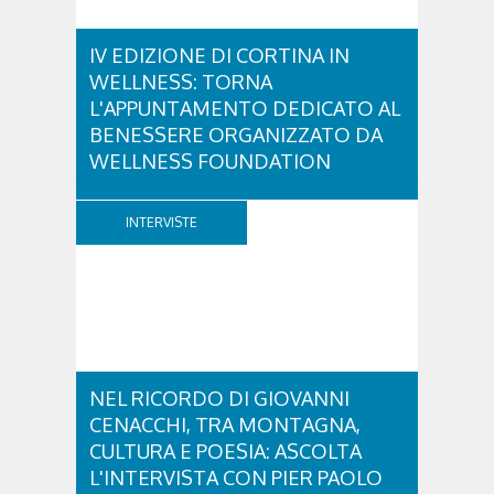
IV EDIZIONE DI CORTINA IN
WELLNESS: TORNA
L'APPUNTAMENTO DEDICATO AL
BENESSERE ORGANIZZATO DA
WELLNESS FOUNDATION
Venerdì 28 e sabato 29 agosto ritorna Cortina in
Wellness, un fine settimana dedicato a diffondere la
INTERVISTE
cultura del benessere e dei corretti stili di vita.
Promosso dalla Wellness Foundation –
organizzazione non profit creata da Nerio
Alessandri, Fondatore e Presidente di Technogym,
per...
NEL RICORDO DI GIOVANNI
CENACCHI, TRA MONTAGNA,
CULTURA E POESIA: ASCOLTA
L'INTERVISTA CON PIER PAOLO