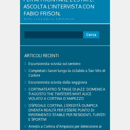
ASCOLTA L'INTERVISTA CON
FABIO FRISON,
DELL'AMBULATORIO
VETERINARIO ASSOCIATO
CORTINA
Ricerca
per:
Con l'arrivo dell'estate e delle alte temperature,
anche i nostri amici a quattro zampe hanno bisogno
di qualche attenzione in più. Ne abbiamo parlato
ARTICOLI RECENTI
con il veterinario di Cortina, che ci ha illustrato i
principali accorgimenti per aiutare i cani ad
Escursionista scivola sul sentiero
affrontare il caldo in sicurezza e benessere...
Completati i lavori lungo la ciclabile a San Vito di
Cadore
Escursionista scivola dalla seggiovia
CORTINATEATRO SI TINGE DI JAZZ: DOMENICA
9 AGOSTO THE TWISTERS WHIT ALICE
VIOLATO A CORTINA D’AMPEZZO
OSPEDALE CORTINA, L’EREDITÀ OLIMPICA
DIVENTA REALTÀ PER ESSERE PUNTO DI
RIFERIMENTO STABILE PER RESIDENTI, TURISTI
E SPORTIVI
Arresto a Cortina d’Ampezzo per detenzione ai