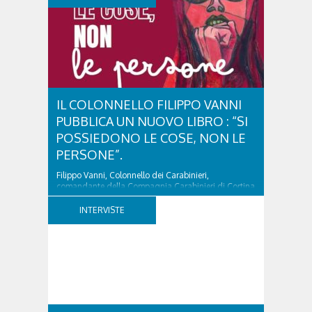
IL COLONNELLO FILIPPO VANNI
PUBBLICA UN NUOVO LIBRO : “SI
POSSIEDONO LE COSE, NON LE
PERSONE”.
Filippo Vanni, Colonnello dei Carabinieri,
comandante della Compagnia Carabinieri di Cortina
d’Ampezzo sino al 2010, esperto di legislazione
nazionale ed europea, è l’ideatore del progetto di
INTERVISTE
tutela “Una stanza tutta per sé”, modello diffuso in
Italia e Francia. Giurista e autore, svolge...