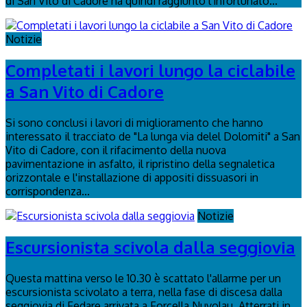
di San Vito di Cadore ha quindi raggiunto l'infortunato...
Notizie
Completati i lavori lungo la ciclabile
a San Vito di Cadore
Si sono conclusi i lavori di miglioramento che hanno
interessato il tracciato de "La lunga via delel Dolomiti" a San
Vito di Cadore, con il rifacimento della nuova
pavimentazione in asfalto, il ripristino della segnaletica
orizzontale e l'installazione di appositi dissuasori in
corrispondenza...
Notizie
Escursionista scivola dalla seggiovia
Questa mattina verso le 10.30 è scattato l'allarme per un
escursionista scivolato a terra, nella fase di discesa dalla
seggiovia di Fedare arrivata a Forcella Nuvolau. Atterrati in