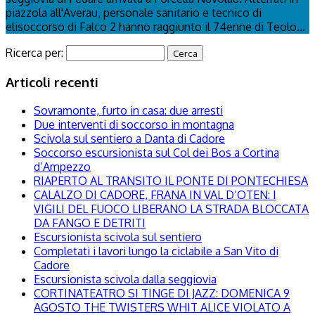
piazzola all'Averau, personale sanitario e tecnico di
elisoccorso di Falco 2 hanno raggiunto il 74enne di Teolo...
Ricerca per:
Articoli recenti
Sovramonte, furto in casa: due arresti
Due interventi di soccorso in montagna
Scivola sul sentiero a Danta di Cadore
Soccorso escursionista sul Col dei Bos a Cortina
d’Ampezzo
RIAPERTO AL TRANSITO IL PONTE DI PONTECHIESA
CALALZO DI CADORE, FRANA IN VAL D’OTEN: I
VIGILI DEL FUOCO LIBERANO LA STRADA BLOCCATA
DA FANGO E DETRITI
Escursionista scivola sul sentiero
Completati i lavori lungo la ciclabile a San Vito di
Cadore
Escursionista scivola dalla seggiovia
CORTINATEATRO SI TINGE DI JAZZ: DOMENICA 9
AGOSTO THE TWISTERS WHIT ALICE VIOLATO A