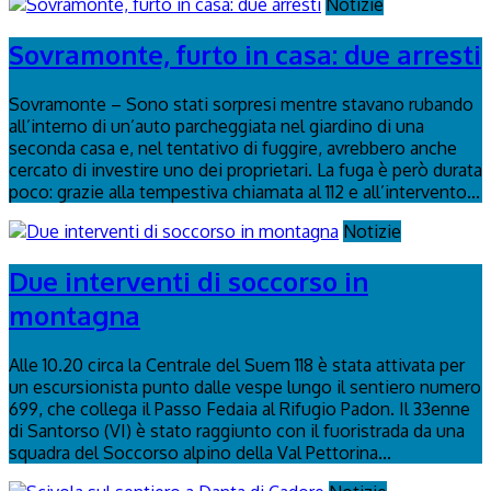
Notizie
Sovramonte, furto in casa: due arresti
Sovramonte – Sono stati sorpresi mentre stavano rubando
all’interno di un’auto parcheggiata nel giardino di una
seconda casa e, nel tentativo di fuggire, avrebbero anche
cercato di investire uno dei proprietari. La fuga è però durata
poco: grazie alla tempestiva chiamata al 112 e all’intervento...
Notizie
Due interventi di soccorso in
montagna
Alle 10.20 circa la Centrale del Suem 118 è stata attivata per
un escursionista punto dalle vespe lungo il sentiero numero
699, che collega il Passo Fedaia al Rifugio Padon. Il 33enne
di Santorso (VI) è stato raggiunto con il fuoristrada da una
squadra del Soccorso alpino della Val Pettorina...