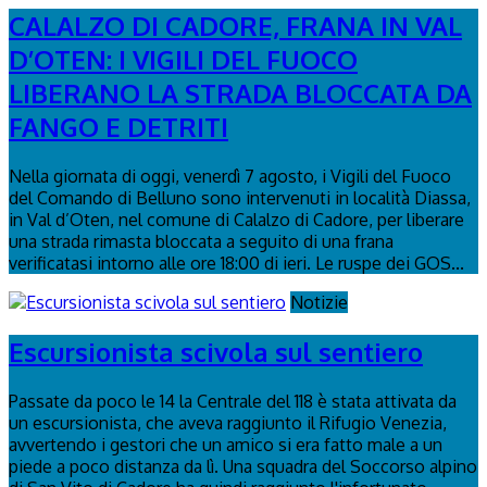
CALALZO DI CADORE, FRANA IN VAL
D’OTEN: I VIGILI DEL FUOCO
LIBERANO LA STRADA BLOCCATA DA
FANGO E DETRITI
Nella giornata di oggi, venerdì 7 agosto, i Vigili del Fuoco
del Comando di Belluno sono intervenuti in località Diassa,
in Val d’Oten, nel comune di Calalzo di Cadore, per liberare
una strada rimasta bloccata a seguito di una frana
verificatasi intorno alle ore 18:00 di ieri. Le ruspe dei GOS...
Notizie
Escursionista scivola sul sentiero
Passate da poco le 14 la Centrale del 118 è stata attivata da
un escursionista, che aveva raggiunto il Rifugio Venezia,
avvertendo i gestori che un amico si era fatto male a un
piede a poco distanza da lì. Una squadra del Soccorso alpino