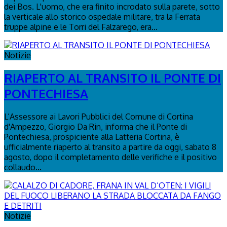
dei Bos. L'uomo, che era finito incrodato sulla parete, sotto
la verticale allo storico ospedale militare, tra la Ferrata
truppe alpine e le Torri del Falzarego, era...
Notizie
RIAPERTO AL TRANSITO IL PONTE DI
PONTECHIESA
L’Assessore ai Lavori Pubblici del Comune di Cortina
d'Ampezzo, Giorgio Da Rin, informa che il Ponte di
Pontechiesa, prospiciente alla Latteria Cortina, è
ufficialmente riaperto al transito a partire da oggi, sabato 8
agosto, dopo il completamento delle verifiche e il positivo
collaudo...
Notizie