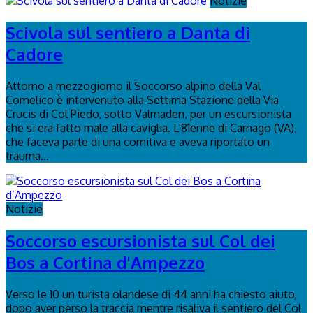
Notizie
Scivola sul sentiero a Danta di
Cadore
Attorno a mezzogiorno il Soccorso alpino della Val
Comelico è intervenuto alla Settima Stazione della Via
Crucis di Col Piedo, sotto Valmaden, per un escursionista
che si era fatto male alla caviglia. L'81enne di Carnago (VA),
che faceva parte di una comitiva e aveva riportato un
trauma...
Notizie
Soccorso escursionista sul Col dei
Bos a Cortina d'Ampezzo
Verso le 10 un turista olandese di 44 anni ha chiesto aiuto,
dopo aver perso la traccia mentre risaliva il sentiero del Col