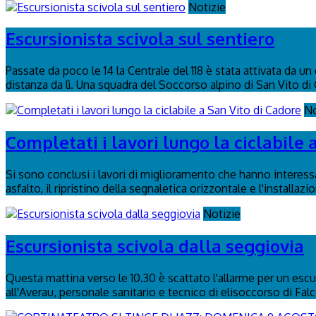
Notizie
Escursionista scivola sul sentiero
Passate da poco le 14 la Centrale del 118 è stata attivata da u
distanza da lì. Una squadra del Soccorso alpino di San Vito di 
No
Completati i lavori lungo la ciclabile 
Si sono conclusi i lavori di miglioramento che hanno interessa
asfalto, il ripristino della segnaletica orizzontale e l'installaz
Notizie
Escursionista scivola dalla seggiovia
Questa mattina verso le 10.30 è scattato l'allarme per un escurs
all'Averau, personale sanitario e tecnico di elisoccorso di Fal