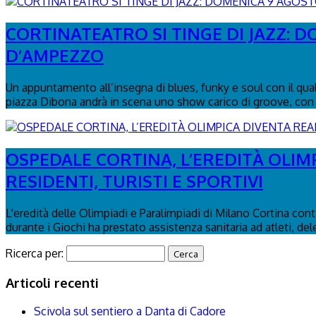
CORTINATEATRO SI TINGE DI JAZZ: 
D’AMPEZZO
Un appuntamento all’insegna di blues, funky e soul con il qua
piazza Dibona andrà in scena uno show carico di groove, con 
OSPEDALE CORTINA, L’EREDITÀ OLIM
RESIDENTI, TURISTI E SPORTIVI
L'eredità delle Olimpiadi e Paralimpiadi di Milano Cortina con
durante i Giochi ha prestato assistenza sanitaria ad atleti, del
Ricerca per:
Articoli recenti
Scivola sul sentiero a Danta di Cadore