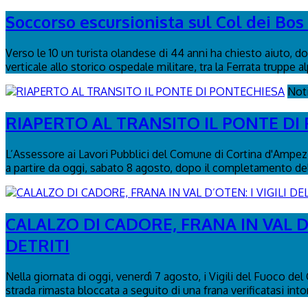
Soccorso escursionista sul Col dei Bo
Verso le 10 un turista olandese di 44 anni ha chiesto aiuto, dop
verticale allo storico ospedale militare, tra la Ferrata truppe al
Not
RIAPERTO AL TRANSITO IL PONTE DI
L’Assessore ai Lavori Pubblici del Comune di Cortina d'Ampezzo
a partire da oggi, sabato 8 agosto, dopo il completamento delle
CALALZO DI CADORE, FRANA IN VAL D
DETRITI
Nella giornata di oggi, venerdì 7 agosto, i Vigili del Fuoco de
strada rimasta bloccata a seguito di una frana verificatasi intor