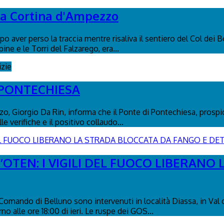
s a Cortina d'Ampezzo
o aver perso la traccia mentre risaliva il sentiero del Col dei B
pine e le Torri del Falzarego, era...
izie
 PONTECHIESA
, Giorgio Da Rin, informa che il Ponte di Pontechiesa, prospicie
 verifiche e il positivo collaudo...
’OTEN: I VIGILI DEL FUOCO LIBERANO
l Comando di Belluno sono intervenuti in località Diassa, in Val
no alle ore 18:00 di ieri. Le ruspe dei GOS...