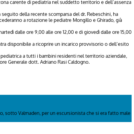
zona carente di pediatria nel suddetto territorio e dell’assenza
, a seguito della recente scomparsa del dr. Rebeschini, ha
 accederanno a rotazione le pediatre Mongillo e Ghirado, già
rtedì dalle ore 9,00 alle ore 12,00 e di giovedì dalle ore 15,00
ra disponibile a ricoprire un incarico provvisorio o dell’esito
ediatrica a tutti i bambini residenti nel territorio aziendale,
tore Generale dott. Adriano Rasi Caldogno.
o, sotto Valmaden, per un escursionista che si era fatto male