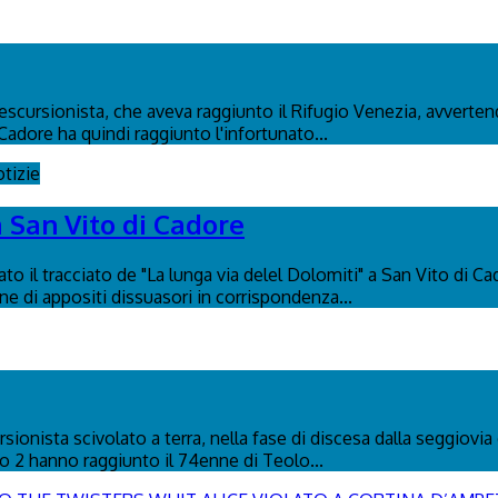
n escursionista, che aveva raggiunto il Rifugio Venezia, avverte
Cadore ha quindi raggiunto l'infortunato...
tizie
a San Vito di Cadore
to il tracciato de "La lunga via delel Dolomiti" a San Vito di C
ione di appositi dissuasori in corrispondenza...
ionista scivolato a terra, nella fase di discesa dalla seggiovia 
co 2 hanno raggiunto il 74enne di Teolo...