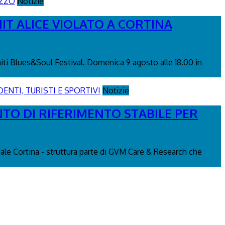
Notizie
IT ALICE VIOLATO A CORTINA
miti Blues&Soul Festival. Domenica 9 agosto alle 18.00 in
Notizie
NTO DI RIFERIMENTO STABILE PER
edale Cortina - struttura parte di GVM Care & Research che