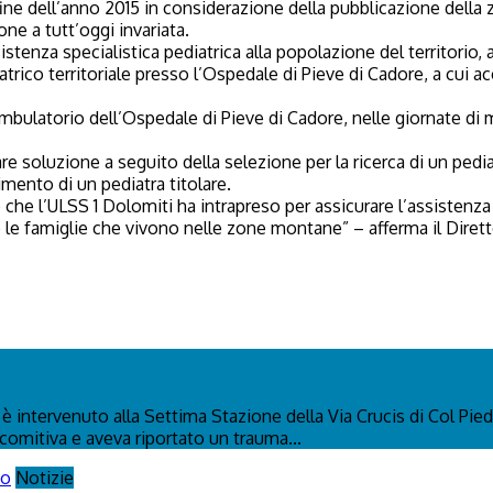
 fine dell’anno 2015 in considerazione della pubblicazione della 
one a tutt’oggi invariata.
sistenza specialistica pediatrica alla popolazione del territorio
diatrico territoriale presso l’Ospedale di Pieve di Cadore, a cui
mbulatorio dell’Ospedale di Pieve di Cadore, nelle giornate di ma
 soluzione a seguito della selezione per la ricerca di un pediat
imento di un pediatra titolare.
che l’ULSS 1 Dolomiti ha intrapreso per assicurare l’assistenza p
o le famiglie che vivono nelle zone montane” – afferma il Diret
 intervenuto alla Settima Stazione della Via Crucis di Col Pied
 comitiva e aveva riportato un trauma...
Notizie