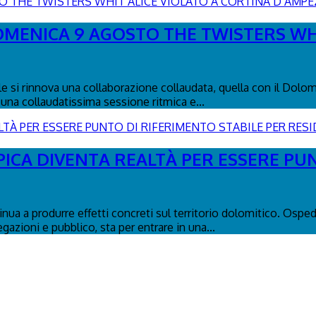
DOMENICA 9 AGOSTO THE TWISTERS WH
le si rinnova una collaborazione collaudata, quella con il Dolo
una collaudatissima sessione ritmica e...
PICA DIVENTA REALTÀ PER ESSERE PU
tinua a produrre effetti concreti sul territorio dolomitico. Osp
egazioni e pubblico, sta per entrare in una...