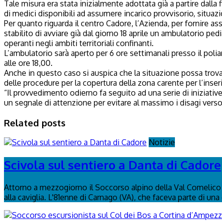
Tale misura era stata inizialmente adottata già a partire dalla
di medici disponibili ad assumere incarico provvisorio, situazi
Per quanto riguarda il centro Cadore, l’Azienda, per fornire as
stabilito di avviare già dal giorno 18 aprile un ambulatorio pe
operanti negli ambiti territoriali confinanti.
L’ambulatorio sarà aperto per 6 ore settimanali presso il polia
alle ore 18,00.
Anche in questo caso si auspica che la situazione possa trovare
delle procedure per la copertura della zona carente per l’inser
“Il provvedimento odierno fa seguito ad una serie di iniziative 
un segnale di attenzione per evitare al massimo i disagi vers
Related posts
Notizie
Scivola sul sentiero a Danta di Cadore
Attorno a mezzogiorno il Soccorso alpino della Val Comelico è
alla caviglia. L'81enne di Carnago (VA), che faceva parte di una