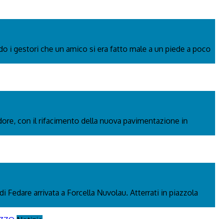
ndo i gestori che un amico si era fatto male a un piede a poco
adore, con il rifacimento della nuova pavimentazione in
di Fedare arrivata a Forcella Nuvolau. Atterrati in piazzola