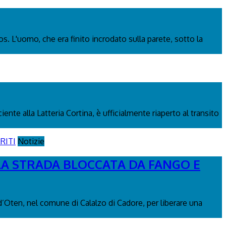
os. L'uomo, che era finito incrodato sulla parete, sotto la
nte alla Latteria Cortina, è ufficialmente riaperto al transito
Notizie
 LA STRADA BLOCCATA DA FANGO E
 d’Oten, nel comune di Calalzo di Cadore, per liberare una