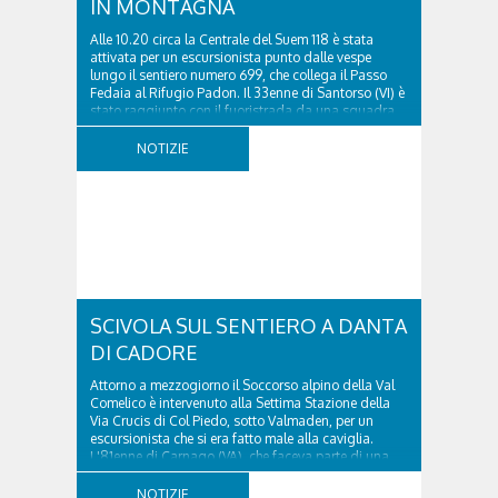
IN MONTAGNA
Alle 10.20 circa la Centrale del Suem 118 è stata
attivata per un escursionista punto dalle vespe
lungo il sentiero numero 699, che collega il Passo
Fedaia al Rifugio Padon. Il 33enne di Santorso (VI) è
stato raggiunto con il fuoristrada da una squadra
del Soccorso alpino della Val Pettorina...
NOTIZIE
SCIVOLA SUL SENTIERO A DANTA
DI CADORE
Attorno a mezzogiorno il Soccorso alpino della Val
Comelico è intervenuto alla Settima Stazione della
Via Crucis di Col Piedo, sotto Valmaden, per un
escursionista che si era fatto male alla caviglia.
L'81enne di Carnago (VA), che faceva parte di una
comitiva e aveva riportato un trauma...
NOTIZIE