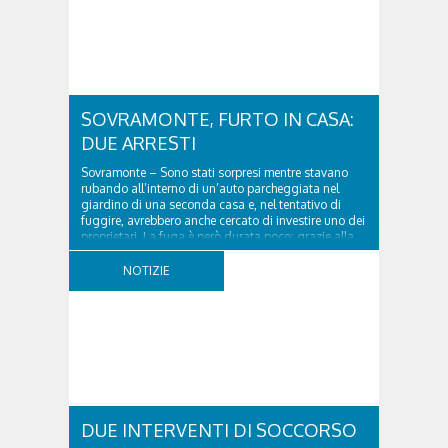
SOVRAMONTE, FURTO IN CASA:
DUE ARRESTI
Sovramonte – Sono stati sorpresi mentre stavano
rubando all’interno di un’auto parcheggiata nel
giardino di una seconda casa e, nel tentativo di
fuggire, avrebbero anche cercato di investire uno dei
proprietari. La fuga è però durata poco: grazie alla
tempestiva chiamata al 112 e all’intervento...
NOTIZIE
DUE INTERVENTI DI SOCCORSO