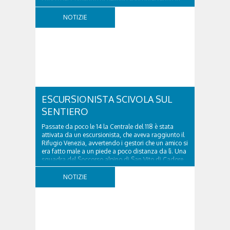
località Diassa, in Val d’Oten, nel comune di Calalzo
di Cadore, per liberare una strada rimasta bloccata
NOTIZIE
a seguito di una frana verificatasi intorno alle ore
18:00 di ieri. Le ruspe dei GOS...
ESCURSIONISTA SCIVOLA SUL
SENTIERO
Passate da poco le 14 la Centrale del 118 è stata
attivata da un escursionista, che aveva raggiunto il
Rifugio Venezia, avvertendo i gestori che un amico si
era fatto male a un piede a poco distanza da lì. Una
squadra del Soccorso alpino di San Vito di Cadore
ha quindi raggiunto l'infortunato...
NOTIZIE