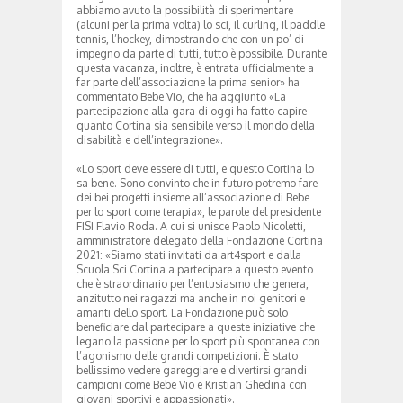
abbiamo avuto la possibilità di sperimentare
(alcuni per la prima volta) lo sci, il curling, il paddle
tennis, l’hockey, dimostrando che con un po’ di
impegno da parte di tutti, tutto è possibile. Durante
questa vacanza, inoltre, è entrata ufficialmente a
far parte dell’associazione la prima senior» ha
commentato Bebe Vio, che ha aggiunto «La
partecipazione alla gara di oggi ha fatto capire
quanto Cortina sia sensibile verso il mondo della
disabilità e dell’integrazione».
«Lo sport deve essere di tutti, e questo Cortina lo
sa bene. Sono convinto che in futuro potremo fare
dei bei progetti insieme all’associazione di Bebe
per lo sport come terapia», le parole del presidente
FISI Flavio Roda. A cui si unisce Paolo Nicoletti,
amministratore delegato della Fondazione Cortina
2021: «Siamo stati invitati da art4sport e dalla
Scuola Sci Cortina a partecipare a questo evento
che è straordinario per l’entusiasmo che genera,
anzitutto nei ragazzi ma anche in noi genitori e
amanti dello sport. La Fondazione può solo
beneficiare dal partecipare a queste iniziative che
legano la passione per lo sport più spontanea con
l’agonismo delle grandi competizioni. È stato
bellissimo vedere gareggiare e divertirsi grandi
campioni come Bebe Vio e Kristian Ghedina con
giovani sportivi e appassionati».