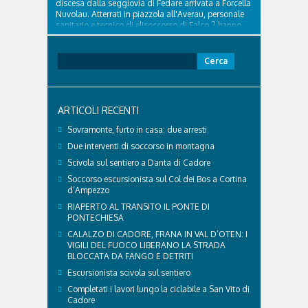
discesa dalla seggiovia di Fedare arrivata a Forcella
Nuvolau. Atterrati in piazzola all'Averau, personale
sanitario e tecnico di elisoccorso di Falco 2 hanno
raggiunto il 74enne di Teolo...
Ricerca
per:
ARTICOLI RECENTI
Sovramonte, furto in casa: due arresti
Due interventi di soccorso in montagna
Scivola sul sentiero a Danta di Cadore
Soccorso escursionista sul Col dei Bos a Cortina
d’Ampezzo
RIAPERTO AL TRANSITO IL PONTE DI
PONTECHIESA
CALALZO DI CADORE, FRANA IN VAL D’OTEN: I
VIGILI DEL FUOCO LIBERANO LA STRADA
BLOCCATA DA FANGO E DETRITI
Escursionista scivola sul sentiero
Completati i lavori lungo la ciclabile a San Vito di
Cadore