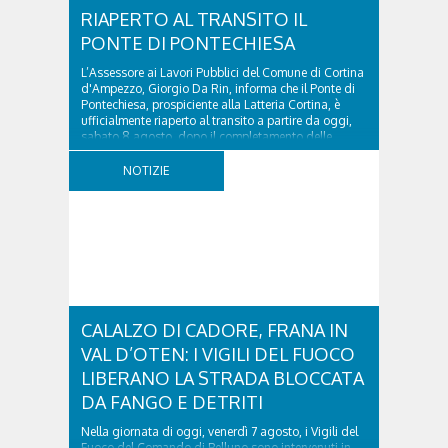
RIAPERTO AL TRANSITO IL
PONTE DI PONTECHIESA
L’Assessore ai Lavori Pubblici del Comune di Cortina
d'Ampezzo, Giorgio Da Rin, informa che il Ponte di
Pontechiesa, prospiciente alla Latteria Cortina, è
ufficialmente riaperto al transito a partire da oggi,
sabato 8 agosto, dopo il completamento delle
verifiche e il positivo collaudo...
NOTIZIE
CALALZO DI CADORE, FRANA IN
VAL D’OTEN: I VIGILI DEL FUOCO
LIBERANO LA STRADA BLOCCATA
DA FANGO E DETRITI
Nella giornata di oggi, venerdì 7 agosto, i Vigili del
Fuoco del Comando di Belluno sono intervenuti in