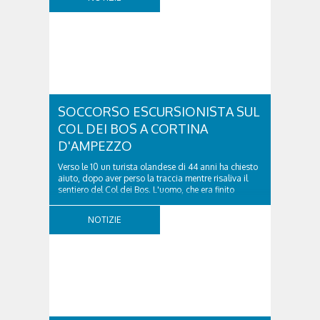
SOCCORSO ESCURSIONISTA SUL
COL DEI BOS A CORTINA
D'AMPEZZO
Verso le 10 un turista olandese di 44 anni ha chiesto
aiuto, dopo aver perso la traccia mentre risaliva il
sentiero del Col dei Bos. L'uomo, che era finito
incrodato sulla parete, sotto la verticale allo storico
ospedale militare, tra la Ferrata truppe alpine e le
NOTIZIE
Torri del Falzarego, era...