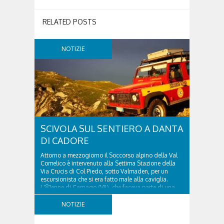
RELATED POSTS
NOTIZIE
SCIVOLA SUL SENTIERO A DANTA
DI CADORE
Attorno a mezzogiorno il Soccorso alpino della Val
Comelico è intervenuto alla Settima Stazione della
Via Crucis di Col Piedo, sotto Valmaden, per un
escursionista che si era fatto male alla caviglia.
L'81enne di Carnago (VA), che faceva parte di una
comitiva e aveva riportato un trauma...
NOTIZIE