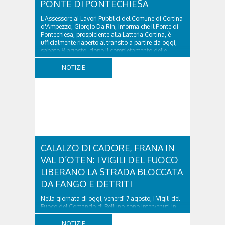
PONTE DI PONTECHIESA
L’Assessore ai Lavori Pubblici del Comune di Cortina
d'Ampezzo, Giorgio Da Rin, informa che il Ponte di
Pontechiesa, prospiciente alla Latteria Cortina, è
ufficialmente riaperto al transito a partire da oggi,
sabato 8 agosto, dopo il completamento delle
verifiche e il positivo collaudo...
NOTIZIE
CALALZO DI CADORE, FRANA IN
VAL D’OTEN: I VIGILI DEL FUOCO
LIBERANO LA STRADA BLOCCATA
DA FANGO E DETRITI
Nella giornata di oggi, venerdì 7 agosto, i Vigili del
Fuoco del Comando di Belluno sono intervenuti in
località Diassa, in Val d’Oten, nel comune di Calalzo
di Cadore, per liberare una strada rimasta bloccata
NOTIZIE