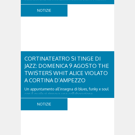
sanitario e tecnico di elisoccorso di Falco 2 hanno
raggiunto il 74enne di Teolo...
NOTIZIE
CORTINATEATRO SI TINGE DI
JAZZ: DOMENICA 9 AGOSTO THE
TWISTERS WHIT ALICE VIOLATO
A CORTINA D’AMPEZZO
Un appuntamento all’insegna di blues, funky e soul
con il quale si rinnova una collaborazione
collaudata, quella con il Dolomiti Blues&Soul
Festival. Domenica 9 agosto alle 18.00 in piazza
NOTIZIE
Dibona andrà in scena uno show carico di groove,
con una collaudatissima sessione ritmica e...