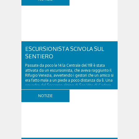
a seguito di una frana verificatasi intorno alle ore
18:00 di ieri. Le ruspe dei GOS...
ESCURSIONISTA SCIVOLA SUL
SENTIERO
Passate da poco le 14 la Centrale del 118 è stata
attivata da un escursionista, che aveva raggiunto il
Rifugio Venezia, avvertendo i gestori che un amico si
era fatto male a un piede a poco distanza da lì. Una
squadra del Soccorso alpino di San Vito di Cadore
ha quindi raggiunto l'infortunato...
NOTIZIE