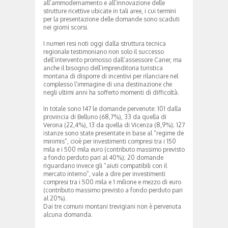
all’ammodernamento e all’innovazione delle
strutture ricettive ubicate in tali aree, i cui termini
per la presentazione delle domande sono scaduti
nei giorni scorsi.
I numeri resi noti oggi dalla struttura tecnica
regionale testimoniano non solo il successo
dell’intervento promosso dall’assessore Caner, ma
anche il bisogno dell’imprenditoria turistica
montana di disporre di incentivi per rilanciare nel
complesso l’immagine di una destinazione che
negli ultimi anni ha sofferto momenti di difficoltà.
In totale sono 147 le domande pervenute: 101 dalla
provincia di Belluno (68,7%), 33 da quella di
Verona (22,4%), 13 da quella di Vicenza (8,9%); 127
istanze sono state presentate in base al “regime de
minimis”, cioè per investimenti compresi tra i 150
mila e i 500 mila euro (contributo massimo previsto
a fondo perduto pari al 40%); 20 domande
riguardano invece gli “aiuti compatibili con il
mercato interno”, vale a dire per investimenti
compresi tra i 500 mila e 1 milione e mezzo di euro
(contributo massimo previsto a fondo perduto pari
al 20%).
Dai tre comuni montani trevigiani non è pervenuta
alcuna domanda.