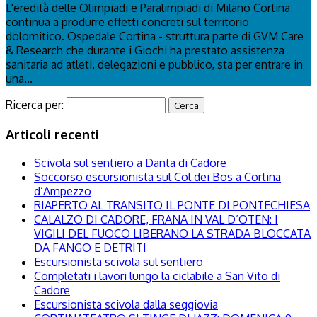
L'eredità delle Olimpiadi e Paralimpiadi di Milano Cortina
continua a produrre effetti concreti sul territorio
dolomitico. Ospedale Cortina - struttura parte di GVM Care
& Research che durante i Giochi ha prestato assistenza
sanitaria ad atleti, delegazioni e pubblico, sta per entrare in
una...
Ricerca per:
Articoli recenti
Scivola sul sentiero a Danta di Cadore
Soccorso escursionista sul Col dei Bos a Cortina
d’Ampezzo
RIAPERTO AL TRANSITO IL PONTE DI PONTECHIESA
CALALZO DI CADORE, FRANA IN VAL D’OTEN: I
VIGILI DEL FUOCO LIBERANO LA STRADA BLOCCATA
DA FANGO E DETRITI
Escursionista scivola sul sentiero
Completati i lavori lungo la ciclabile a San Vito di
Cadore
Escursionista scivola dalla seggiovia