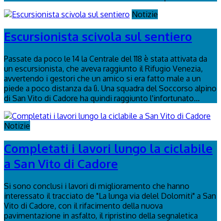
Notizie
Escursionista scivola sul sentiero
Passate da poco le 14 la Centrale del 118 è stata attivata da
un escursionista, che aveva raggiunto il Rifugio Venezia,
avvertendo i gestori che un amico si era fatto male a un
piede a poco distanza da lì. Una squadra del Soccorso alpino
di San Vito di Cadore ha quindi raggiunto l'infortunato...
Notizie
Completati i lavori lungo la ciclabile
a San Vito di Cadore
Si sono conclusi i lavori di miglioramento che hanno
interessato il tracciato de "La lunga via delel Dolomiti" a San
Vito di Cadore, con il rifacimento della nuova
pavimentazione in asfalto, il ripristino della segnaletica