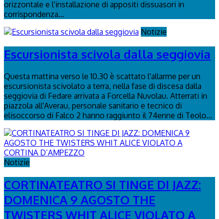
orizzontale e l'installazione di appositi dissuasori in
corrispondenza...
Notizie
Escursionista scivola dalla seggiovia
Questa mattina verso le 10.30 è scattato l'allarme per un
escursionista scivolato a terra, nella fase di discesa dalla
seggiovia di Fedare arrivata a Forcella Nuvolau. Atterrati in
piazzola all'Averau, personale sanitario e tecnico di
elisoccorso di Falco 2 hanno raggiunto il 74enne di Teolo...
Notizie
CORTINATEATRO SI TINGE DI JAZZ:
DOMENICA 9 AGOSTO THE
TWISTERS WHIT ALICE VIOLATO A