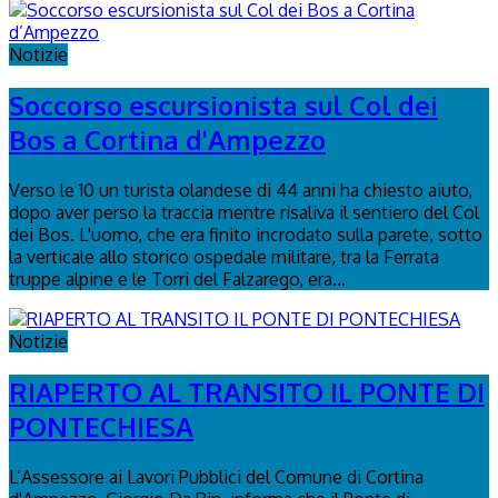
Notizie
Soccorso escursionista sul Col dei
Bos a Cortina d'Ampezzo
Verso le 10 un turista olandese di 44 anni ha chiesto aiuto,
dopo aver perso la traccia mentre risaliva il sentiero del Col
dei Bos. L'uomo, che era finito incrodato sulla parete, sotto
la verticale allo storico ospedale militare, tra la Ferrata
truppe alpine e le Torri del Falzarego, era...
Notizie
RIAPERTO AL TRANSITO IL PONTE DI
PONTECHIESA
L’Assessore ai Lavori Pubblici del Comune di Cortina