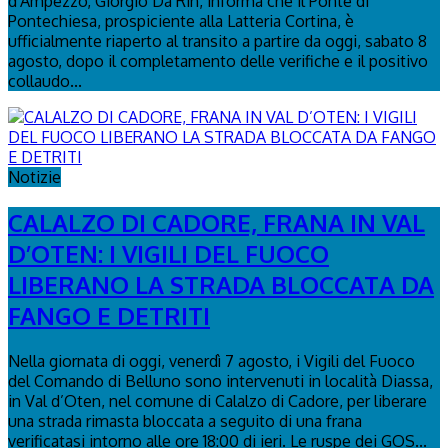
d'Ampezzo, Giorgio Da Rin, informa che il Ponte di
Pontechiesa, prospiciente alla Latteria Cortina, è
ufficialmente riaperto al transito a partire da oggi, sabato 8
agosto, dopo il completamento delle verifiche e il positivo
collaudo...
Notizie
CALALZO DI CADORE, FRANA IN VAL
D’OTEN: I VIGILI DEL FUOCO
LIBERANO LA STRADA BLOCCATA DA
FANGO E DETRITI
Nella giornata di oggi, venerdì 7 agosto, i Vigili del Fuoco
del Comando di Belluno sono intervenuti in località Diassa,
in Val d’Oten, nel comune di Calalzo di Cadore, per liberare
una strada rimasta bloccata a seguito di una frana
verificatasi intorno alle ore 18:00 di ieri. Le ruspe dei GOS...