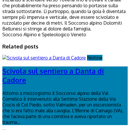
che probabilmente ha preso pensando lo portasse sulla
strada sottostante. Lì purtroppo, quando la gola è diventata
sempre più impervia e verticale, deve essere scivolato e
ruzzolato per decine di metri. Il Soccorso alpino Dolomiti
Bellunesi si stringe al dolore della famiglia.
Soccorso Alpino e Speleologico Veneto
Related posts
Notizie
Scivola sul sentiero a Danta di
Cadore
Attorno a mezzogiorno il Soccorso alpino della Val
Comelico è intervenuto alla Settima Stazione della Via
Crucis di Col Piedo, sotto Valmaden, per un escursionista
che si era fatto male alla caviglia. L'81enne di Carnago (VA),
che faceva parte di una comitiva e aveva riportato un
trauma...