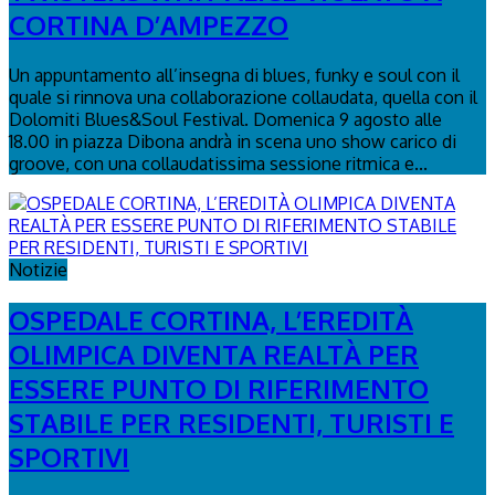
CORTINA D’AMPEZZO
Un appuntamento all’insegna di blues, funky e soul con il
quale si rinnova una collaborazione collaudata, quella con il
Dolomiti Blues&Soul Festival. Domenica 9 agosto alle
18.00 in piazza Dibona andrà in scena uno show carico di
groove, con una collaudatissima sessione ritmica e...
Notizie
OSPEDALE CORTINA, L’EREDITÀ
OLIMPICA DIVENTA REALTÀ PER
ESSERE PUNTO DI RIFERIMENTO
STABILE PER RESIDENTI, TURISTI E
SPORTIVI