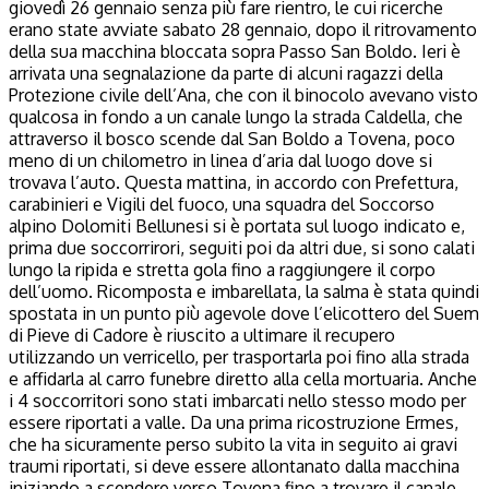
giovedì 26 gennaio senza più fare rientro, le cui ricerche
erano state avviate sabato 28 gennaio, dopo il ritrovamento
della sua macchina bloccata sopra Passo San Boldo. Ieri è
arrivata una segnalazione da parte di alcuni ragazzi della
Protezione civile dell’Ana, che con il binocolo avevano visto
qualcosa in fondo a un canale lungo la strada Caldella, che
attraverso il bosco scende dal San Boldo a Tovena, poco
meno di un chilometro in linea d’aria dal luogo dove si
trovava l’auto. Questa mattina, in accordo con Prefettura,
carabinieri e Vigili del fuoco, una squadra del Soccorso
alpino Dolomiti Bellunesi si è portata sul luogo indicato e,
prima due soccorrirori, seguiti poi da altri due, si sono calati
lungo la ripida e stretta gola fino a raggiungere il corpo
dell’uomo. Ricomposta e imbarellata, la salma è stata quindi
spostata in un punto più agevole dove l’elicottero del Suem
di Pieve di Cadore è riuscito a ultimare il recupero
utilizzando un verricello, per trasportarla poi fino alla strada
e affidarla al carro funebre diretto alla cella mortuaria. Anche
i 4 soccorritori sono stati imbarcati nello stesso modo per
essere riportati a valle. Da una prima ricostruzione Ermes,
che ha sicuramente perso subito la vita in seguito ai gravi
traumi riportati, si deve essere allontanato dalla macchina
iniziando a scendere verso Tovena fino a trovare il canale