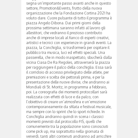
segna un’importante passo avanti anche in questo
settore, Promotion&Events, frutto della nuova
organizzazione che la Fondazione Cortina 2021 ha
voluto dare. Cuore pulsante di tutto il programma è
piazza Angelo Dibona. Dai primi giorni della
prossima settimana saranno infatti al lavoro gli
allestitori, che vedranno il prezioso contributo
anche di imprese locali al fianco di esperti creativi,
artistici e tecnici con esperienze in grandi eventi. La
piazza, la Conchiglia, si trasformerà per ospitare il
pubblico tra musica, luci ed effetti speciali. Una
passerella, che in modo inaspettato, sbucherà dalla
vicina Ciasa De Ra Regoles, attraverserà la piazza
per raggiungere il palco della conchiglia. Essa sarà
il corridoio di accesso privilegiato delle atlete, per
premiazioni e scelta dei pettorali prima, e per la
presentazione delle nuove divise, che andranno ai
Mondiali di St. Moritz, in programma a febbraio,
poi. La coreografia dei momenti protocollari sarà
realizzata con effetti di luce e da palco, con
l’obiettivo di creare un’atmosfera e un’emozione
contemporaneamente da sfilata e festival musicale,
ma sempre con lo sprint che lo sport richiede. In
Conchiglia andranno quindi in scena i classici
momenti previsti dal protocollo FIS, quelli che
comunemente tra la popolazione sono conosciuti
come pick up, ma soprattutto nella giornata di
venerdì, tanti altri contenuti andranno ad arricchire