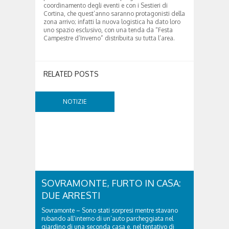
coordinamento degli eventi e con i Sestieri di
Cortina, che quest’anno saranno protagonisti della
zona arrivo; infatti la nuova logistica ha dato loro
uno spazio esclusivo, con una tenda da “Festa
Campestre d’Inverno” distribuita su tutta l’area.
RELATED POSTS
NOTIZIE
SOVRAMONTE, FURTO IN CASA:
DUE ARRESTI
Sovramonte – Sono stati sorpresi mentre stavano
rubando all’interno di un’auto parcheggiata nel
giardino di una seconda casa e, nel tentativo di