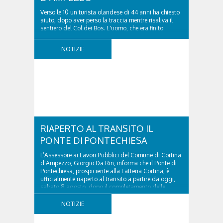
Verso le 10 un turista olandese di 44 anni ha chiesto
aiuto, dopo aver perso la traccia mentre risaliva il
sentiero del Col dei Bos. L'uomo, che era finito
incrodato sulla parete, sotto la verticale allo storico
ospedale militare, tra la Ferrata truppe alpine e le
NOTIZIE
Torri del Falzarego, era...
RIAPERTO AL TRANSITO IL
PONTE DI PONTECHIESA
L’Assessore ai Lavori Pubblici del Comune di Cortina
d'Ampezzo, Giorgio Da Rin, informa che il Ponte di
Pontechiesa, prospiciente alla Latteria Cortina, è
ufficialmente riaperto al transito a partire da oggi,
sabato 8 agosto, dopo il completamento delle
verifiche e il positivo collaudo...
NOTIZIE