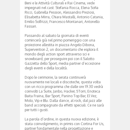
Beni e le Attività Culturali e Rai Cinema, vede
impegnati nel cast: Stefania Rocca, Elena Sofia
Ricci, Gabriella Pession, Alessandro Preziosi,
Elisabetta Mirra, Chiara Mastalli, Antonio Catania,
Emilio Solfrizzi, Francesco Montanari, Antonello
Fassari.
Passando al sabato la giornata di eventi
comincerà già nel primo pomeriggio con una
proiezione allestita in piazza Angelo Dibona,
Supervention 2, un documentario che esplora il
mondo degli action sport attraverso sci e
snowboard, per proseguire poi con il Salotto
Gazzetta dello Sport, media partner d’eccezione
degli eventi e della località.
Dopo le cerimonie, la serata continuerà
nuovamente nei locali e discoteche, questa volta
con un ricco programma che dalle ore 19.30 vedrà
coinvolti La Suite, Janbo, Hacker, 5Torri, Enoteca
Baita Fraina, Bar Sport, Panino Top Bar, El Vez,
Molo, Vip e Blu. Dalla dance, al rock, dal jazz alle
band accompagnate da effetti speciali. Ce ne sarà
per tutti i gusti.
La parola d’ordine, in questa nuova edizione, è
stata coinvolgimento, in primis con Cortina For Us,
partner fondamentale nella progettazione e