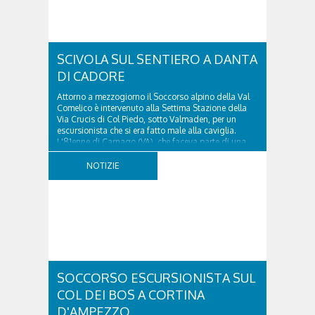
SCIVOLA SUL SENTIERO A DANTA
DI CADORE
Attorno a mezzogiorno il Soccorso alpino della Val
Comelico è intervenuto alla Settima Stazione della
Via Crucis di Col Piedo, sotto Valmaden, per un
escursionista che si era fatto male alla caviglia.
L'81enne di Carnago (VA), che faceva parte di una
comitiva e aveva riportato un trauma...
NOTIZIE
SOCCORSO ESCURSIONISTA SUL
COL DEI BOS A CORTINA
D'AMPEZZO