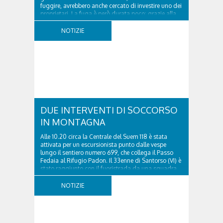
fuggire, avrebbero anche cercato di investire uno dei
proprietari. La fuga è però durata poco: grazie alla
tempestiva chiamata al 112 e all’intervento...
NOTIZIE
DUE INTERVENTI DI SOCCORSO
IN MONTAGNA
Alle 10.20 circa la Centrale del Suem 118 è stata
attivata per un escursionista punto dalle vespe
lungo il sentiero numero 699, che collega il Passo
Fedaia al Rifugio Padon. Il 33enne di Santorso (VI) è
stato raggiunto con il fuoristrada da una squadra
del Soccorso alpino della Val Pettorina...
NOTIZIE