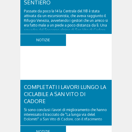
SENTIERO
Passate da poco le 14 la Centrale del 118 è stata
attivata da un escursionista, che aveva raggiunto il
Rifugio Venezia, avvertendo i gestori che un amico si
era fatto male a un piede a poco distanza da lì. Una
squadra del Soccorso alpino di San Vito di Cadore
ha quindi raggiunto l'infortunato...
NOTIZIE
COMPLETATI I LAVORI LUNGO LA
CICLABILE A SAN VITO DI
CADORE
Si sono conclusi i lavori di miglioramento che hanno
interessato il tracciato de "La lunga via delel
Dolomiti" a San Vito di Cadore, con il rifacimento
della nuova pavimentazione in asfalto, il ripristino
della segnaletica orizzontale e l'installazione di
NOTIZIE