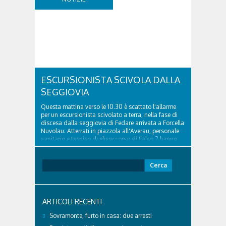
appositi dissuasori in corrispondenza...
ESCURSIONISTA SCIVOLA DALLA
SEGGIOVIA
Questa mattina verso le 10.30 è scattato l'allarme
per un escursionista scivolato a terra, nella fase di
discesa dalla seggiovia di Fedare arrivata a Forcella
Nuvolau. Atterrati in piazzola all'Averau, personale
sanitario e tecnico di elisoccorso di Falco 2 hanno
raggiunto il 74enne di Teolo...
Ricerca
per:
ARTICOLI RECENTI
Sovramonte, furto in casa: due arresti