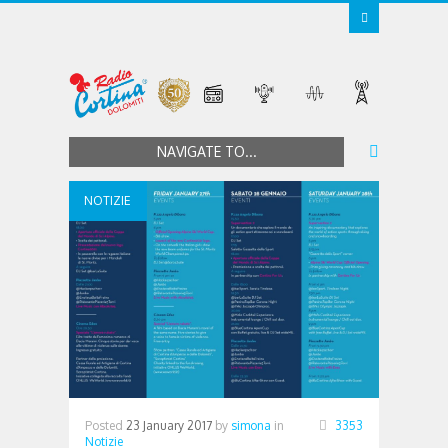
NAVIGATE TO...
NOTIZIE
Posted
23 January 2017
by
simona
in
3353
Notizie