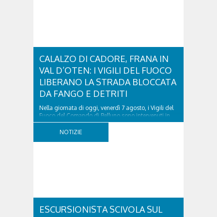
CALALZO DI CADORE, FRANA IN
VAL D’OTEN: I VIGILI DEL FUOCO
LIBERANO LA STRADA BLOCCATA
DA FANGO E DETRITI
Nella giornata di oggi, venerdì 7 agosto, i Vigili del
Fuoco del Comando di Belluno sono intervenuti in
località Diassa, in Val d’Oten, nel comune di Calalzo
di Cadore, per liberare una strada rimasta bloccata
NOTIZIE
a seguito di una frana verificatasi intorno alle ore
18:00 di ieri. Le ruspe dei GOS...
ESCURSIONISTA SCIVOLA SUL