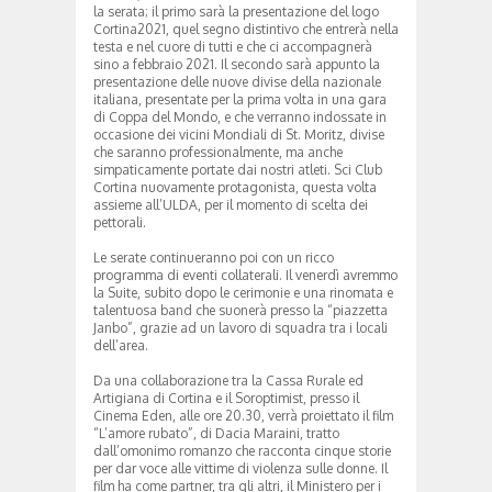
la serata; il primo sarà la presentazione del logo
Cortina2021, quel segno distintivo che entrerà nella
testa e nel cuore di tutti e che ci accompagnerà
sino a febbraio 2021. Il secondo sarà appunto la
presentazione delle nuove divise della nazionale
italiana, presentate per la prima volta in una gara
di Coppa del Mondo, e che verranno indossate in
occasione dei vicini Mondiali di St. Moritz, divise
che saranno professionalmente, ma anche
simpaticamente portate dai nostri atleti. Sci Club
Cortina nuovamente protagonista, questa volta
assieme all’ULDA, per il momento di scelta dei
pettorali.
Le serate continueranno poi con un ricco
programma di eventi collaterali. Il venerdì avremmo
la Suite, subito dopo le cerimonie e una rinomata e
talentuosa band che suonerà presso la “piazzetta
Janbo”, grazie ad un lavoro di squadra tra i locali
dell’area.
Da una collaborazione tra la Cassa Rurale ed
Artigiana di Cortina e il Soroptimist, presso il
Cinema Eden, alle ore 20.30, verrà proiettato il film
“L’amore rubato”, di Dacia Maraini, tratto
dall’omonimo romanzo che racconta cinque storie
per dar voce alle vittime di violenza sulle donne. Il
film ha come partner, tra gli altri, il Ministero per i