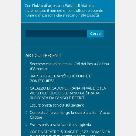
Con l’inizio di agosto la Polizia di Stato ha
incrementato il numero di controlli sul crescente
numero di persone che si recano nelle località
turistiche della provincia. Nel pomeriggio del 2
agosto 2026 la volante del Commissariato di
Cortina ha tratto in arresto un cittadino sloveno,
Ricerca
classe...
per:
ARTICOLI RECENTI
Soccorso escursionista sul Col dei Bos a Cortina
d’Ampezzo
RIAPERTO AL TRANSITO IL PONTE DI
PONTECHIESA
CALALZO DI CADORE, FRANA IN VAL D’OTEN: I
VIGILI DEL FUOCO LIBERANO LA STRADA
BLOCCATA DA FANGO E DETRITI
Escursionista scivola sul sentiero
Completati i lavori lungo la ciclabile a San Vito di
Cadore
Escursionista scivola dalla seggiovia
CORTINATEATRO SI TINGE DI JAZZ: DOMENICA