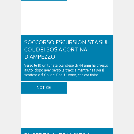
SOCCORSO ESCURSIONISTA SUL
COL DEI BOS A CORTINA
D'AMPEZZO
Verso le 10 un turista olandese di 44 anni ha chiesto
aiuto, dopo aver perso la traccia mentre risaliva il
sentiero del Col dei Bos. L'uomo, che era finito
incrodato sulla parete, sotto la verticale allo storico
ospedale militare, tra la Ferrata truppe alpine e le
NOTIZIE
Torri del Falzarego, era...