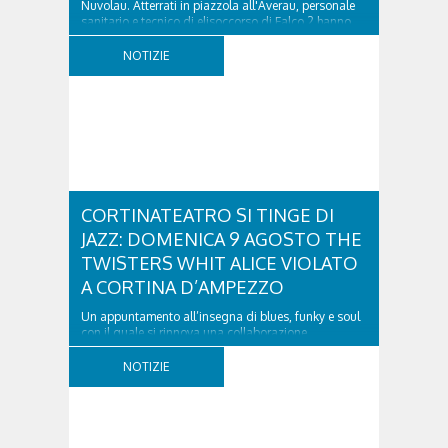
Nuvolau. Atterrati in piazzola all'Averau, personale
sanitario e tecnico di elisoccorso di Falco 2 hanno
raggiunto il 74enne di Teolo...
NOTIZIE
CORTINATEATRO SI TINGE DI
JAZZ: DOMENICA 9 AGOSTO THE
TWISTERS WHIT ALICE VIOLATO
A CORTINA D’AMPEZZO
Un appuntamento all’insegna di blues, funky e soul
con il quale si rinnova una collaborazione
collaudata, quella con il Dolomiti Blues&Soul
Festival. Domenica 9 agosto alle 18.00 in piazza
NOTIZIE
Dibona andrà in scena uno show carico di groove,
con una collaudatissima sessione ritmica e...