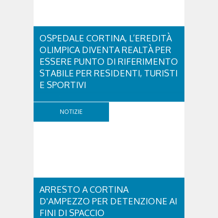
OSPEDALE CORTINA, L’EREDITÀ
OLIMPICA DIVENTA REALTÀ PER
ESSERE PUNTO DI RIFERIMENTO
STABILE PER RESIDENTI, TURISTI
E SPORTIVI
L'eredità delle Olimpiadi e Paralimpiadi di Milano
Cortina continua a produrre effetti concreti sul
NOTIZIE
territorio dolomitico. Ospedale Cortina -
struttura parte di GVM Care & Research che durante i
Giochi ha prestato assistenza sanitaria ad atleti,
delegazioni e pubblico, sta per entrare in una...
ARRESTO A CORTINA
D'AMPEZZO PER DETENZIONE AI
FINI DI SPACCIO