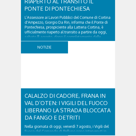
RIAPERTO AL TRANSITO IL
PONTE DI PONTECHIESA
L’Assessore ai Lavori Pubblici del Comune di Cortina
d'Ampezzo, Giorgio Da Rin, informa che il Ponte di
Pontechiesa, prospiciente alla Latteria Cortina, è
ufficialmente riaperto al transito a partire da oggi,
sabato 8 agosto, dopo il completamento delle
verifiche e il positivo collaudo...
NOTIZIE
CALALZO DI CADORE, FRANA IN
VAL D’OTEN: I VIGILI DEL FUOCO
LIBERANO LA STRADA BLOCCATA
DA FANGO E DETRITI
Nella giornata di oggi, venerdì 7 agosto, i Vigili del
Fuoco del Comando di Belluno sono intervenuti in