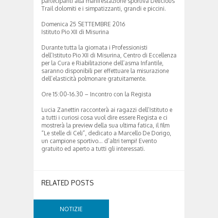
partecipanti alla manifestazione sportiva Delicious
Trail dolomiti e i simpatizzanti, grandi e piccini.
Domenica 25 SETTEMBRE 2016
Istituto Pio XII di Misurina
Durante tutta la giornata i Professionisti
dell’Istituto Pio XII di Misurina, Centro di Eccellenza
per la Cura e Riabilitazione dell’asma Infantile,
saranno disponibili per effettuare la misurazione
dell’elasticità polmonare gratuitamente.
Ore 15:00-16.30 – Incontro con la Regista
Lucia Zanettin racconterà ai ragazzi dell’Istituto e
a tutti i curiosi cosa vuol dire essere Regista e ci
mostrerà la preview della sua ultima fatica, il film
“Le stelle di Celi”, dedicato a Marcello De Dorigo,
un campione sportivo… d’altri tempi! Evento
gratuito ed aperto a tutti gli interessati.
RELATED POSTS
NOTIZIE