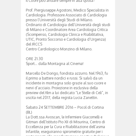
Il Cuore può andare sempre in alta quota?
Prof. Piergiuseppe Agostoni, Medico Specialista in
Cardiologia. Professore Associato di Cardiologia
presso l’Università degli Studi di Milano.
Ordinario di Cardiologia dell’Università degli studi
di Milano e Coordinatore Area Cardiologia Critica
(Scompenso, Cardiologia Clinica e Riabilitativa,
UTIC, Pronto Soccorso e Cardiologia d’Urgenza)
del IRCCS
Centro Cardiologico Monzino di Milano.
ORE 21.30
Sport… dalla Montagna al Cinema!
Marcello De Dorigo, fondista azzurro. Nel 1963, fu
il primo a battere nordici e russi. Si salvò da un
incidente in montagna solo grazie al suo cuore e
nervi d’acciaio. Proiezione in esclusiva della
preview del film a lui dedicato “Le Stelle di Celi”, in
uscita nel 2017, della regista Lucia Zanettin.
Sabato 24 SETTEMBRE 2016 – Pocol di Cortina
(BL)
La Dott.ssa Avoscan, le Infermiere Giacomelli e
Gitman dell’Istituto Pio XII di Misurina, Centro di
Eccellenza per la Cura e Riabilitazione dell’asma
Infantile, eseguiranno spirometrie gratuite per i