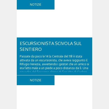
località Diassa, in Val d’Oten, nel comune di Calalzo
di Cadore, per liberare una strada rimasta bloccata
NOTIZIE
a seguito di una frana verificatasi intorno alle ore
18:00 di ieri. Le ruspe dei GOS...
ESCURSIONISTA SCIVOLA SUL
SENTIERO
Passate da poco le 14 la Centrale del 118 è stata
attivata da un escursionista, che aveva raggiunto il
Rifugio Venezia, avvertendo i gestori che un amico si
era fatto male a un piede a poco distanza da lì. Una
squadra del Soccorso alpino di San Vito di Cadore
ha quindi raggiunto l'infortunato...
NOTIZIE