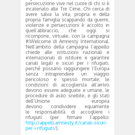
persecuzione vive nel cuore di chi si è
incatenato alle Tre Cime. Chi cerca di
avere salva la vita, propria e della
propria famiglia scappando da guerre,
violenze e persecuzioni è accolto in
quell’abbraccio, che oggi si
ricompone, virtuale, con la campagna
#IWelcome di Amnesty International.
Nell’ambito della campagna l’appello
chiede alle istituzioni nazionali e
internazionali di istituire e garantire
canali legali e sicuri per i rifugiati,
perché possano raggiungere l’Europa
senza intraprendere un viaggio
pericoloso e spesso mortale; le
condizioni di accoglienza
all’arrivo
devono essere
adeguate e umane
, le
procedure di asilo
snellite,
e gli stati
dell’Unione europea
devono
condividere
equamente
le
responsabilità
di accogliere i
rifugiati (per firmare l’appello:
http://appelli.amnesty.it/canali-sicuri-
per-i-rifugiati/
).