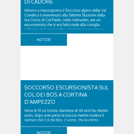
DI CADORE
Attorno a mezzogiorno il Soccorso alpino della Val
Comelico è intervenuto alla Settima Stazione della
Via Crucis di Col Piedo, sotto Valmaden, per un
escursionista che si era fatto male alla caviglia.
L'81enne di Carnago (VA), che faceva parte di una
comitiva e aveva riportato un trauma...
NOTIZIE
SOCCORSO ESCURSIONISTA SUL
COL DEI BOS A CORTINA
D'AMPEZZO
Verso le 10 un turista olandese di 44 anni ha chiesto
aiuto, dopo aver perso la traccia mentre risaliva il
sentiero del Col dei Bos. L'uomo, che era finito
incrodato sulla parete, sotto la verticale allo storico
ospedale militare, tra la Ferrata truppe alpine e le
NOTIZIE