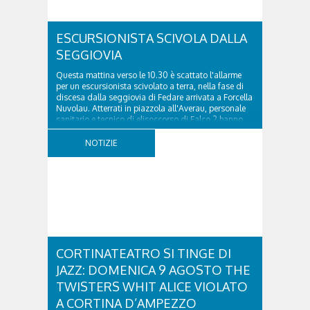
ESCURSIONISTA SCIVOLA DALLA
SEGGIOVIA
Questa mattina verso le 10.30 è scattato l'allarme
per un escursionista scivolato a terra, nella fase di
discesa dalla seggiovia di Fedare arrivata a Forcella
Nuvolau. Atterrati in piazzola all'Averau, personale
sanitario e tecnico di elisoccorso di Falco 2 hanno
raggiunto il 74enne di Teolo...
NOTIZIE
CORTINATEATRO SI TINGE DI
JAZZ: DOMENICA 9 AGOSTO THE
TWISTERS WHIT ALICE VIOLATO
A CORTINA D’AMPEZZO