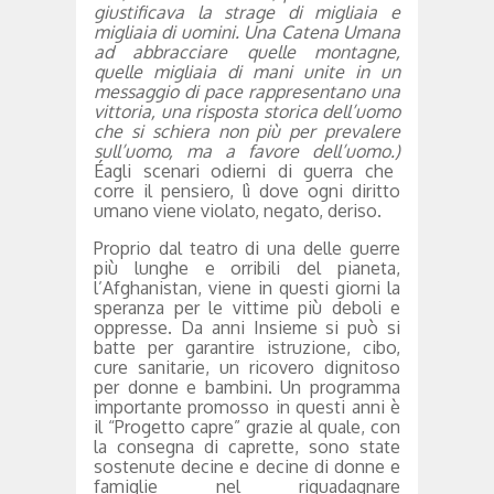
giustificava la strage di migliaia e
migliaia di uomini. Una Catena Umana
ad abbracciare quelle montagne,
quelle migliaia di mani unite in un
messaggio di pace rappresentano una
vittoria, una risposta storica dell’uomo
che si schiera non più per prevalere
sull’uomo, ma a favore dell’uomo.)
Éagli scenari odierni di guerra che
corre il pensiero, lì dove ogni diritto
umano viene violato, negato, deriso.
Proprio dal teatro di una delle guerre
più lunghe e orribili del pianeta,
l’Afghanistan, viene in questi giorni la
speranza per le vittime più deboli e
oppresse. Da anni Insieme si può si
batte per garantire istruzione, cibo,
cure sanitarie, un ricovero dignitoso
per donne e bambini. Un programma
importante promosso in questi anni è
il “Progetto capre” grazie al quale, con
la consegna di caprette, sono state
sostenute decine e decine di donne e
famiglie nel riguadagnare