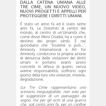
DALLA CATENA UMANA ALLE
TRE CIME, UN NUOVO VIDEO,
NUOVI PROGETTI E APPELLI PER
PROTEGGERE I DIRITTI UMANI.
É stato un anno fa ed è stato sette
anni fa. Le Dolomiti al centro del
mondo, al centro di un’Umanità che,
come disse Moni Ovadia, ha a cuore il
destino dei propri simili. É nel
quotidiano che “Insieme si può…”,
Amnesty International e Art for
Amnesty conducono la propria azione
di denuncia delle violazioni dei diritti
umani e portano avanti azioni
concrete in difesa di quanti, senza
averne responsabilità, soffrono ogni
giorno della loro vita violenze, miserie,
degradazione.
(Le Tre Cime rappresentano uno
scenario ineguagliabile, non solo per
le suggestioni di un paesaggio da
sogno, ma per gli echi di una guerra
che, soli cento anni fa, per un confine