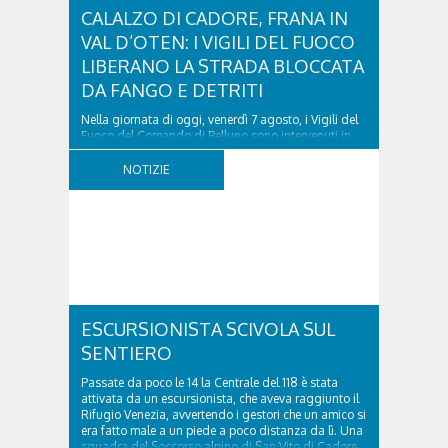
CALALZO DI CADORE, FRANA IN
VAL D’OTEN: I VIGILI DEL FUOCO
LIBERANO LA STRADA BLOCCATA
DA FANGO E DETRITI
Nella giornata di oggi, venerdì 7 agosto, i Vigili del
Fuoco del Comando di Belluno sono intervenuti in
località Diassa, in Val d’Oten, nel comune di Calalzo
di Cadore, per liberare una strada rimasta bloccata
NOTIZIE
a seguito di una frana verificatasi intorno alle ore
18:00 di ieri. Le ruspe dei GOS...
ESCURSIONISTA SCIVOLA SUL
SENTIERO
Passate da poco le 14 la Centrale del 118 è stata
attivata da un escursionista, che aveva raggiunto il
Rifugio Venezia, avvertendo i gestori che un amico si
era fatto male a un piede a poco distanza da lì. Una
squadra del Soccorso alpino di San Vito di Cadore