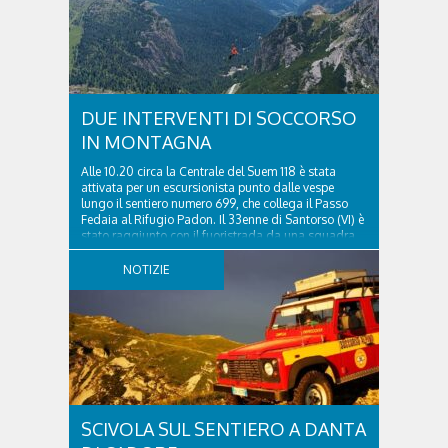
DUE INTERVENTI DI SOCCORSO
IN MONTAGNA
Alle 10.20 circa la Centrale del Suem 118 è stata
attivata per un escursionista punto dalle vespe
lungo il sentiero numero 699, che collega il Passo
Fedaia al Rifugio Padon. Il 33enne di Santorso (VI) è
stato raggiunto con il fuoristrada da una squadra
del Soccorso alpino della Val Pettorina...
NOTIZIE
SCIVOLA SUL SENTIERO A DANTA