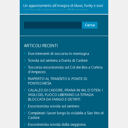
Un appuntamento all’insegna di blues, funky e soul
con il quale si rinnova una collaborazione
collaudata, quella con il Dolomiti Blues&Soul
Festival. Domenica 9 agosto alle 18.00 in piazza
Ricerca
Dibona andrà in scena uno show carico di groove,
per:
con una collaudatissima sessione ritmica e...
ARTICOLI RECENTI
Due interventi di soccorso in montagna
Scivola sul sentiero a Danta di Cadore
Soccorso escursionista sul Col dei Bos a Cortina
d’Ampezzo
RIAPERTO AL TRANSITO IL PONTE DI
PONTECHIESA
CALALZO DI CADORE, FRANA IN VAL D’OTEN: I
VIGILI DEL FUOCO LIBERANO LA STRADA
BLOCCATA DA FANGO E DETRITI
Escursionista scivola sul sentiero
Completati i lavori lungo la ciclabile a San Vito di
Cadore
Escursionista scivola dalla seggiovia