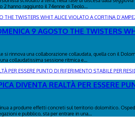
ionista scivolato a terra, nella fase di discesa dalla seggiovia 
co 2 hanno raggiunto il 74enne di Teolo...
DOMENICA 9 AGOSTO THE TWISTERS WH
le si rinnova una collaborazione collaudata, quella con il Dolo
una collaudatissima sessione ritmica e...
PICA DIVENTA REALTÀ PER ESSERE PU
tinua a produrre effetti concreti sul territorio dolomitico. Osp
egazioni e pubblico, sta per entrare in una...