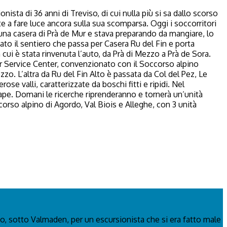
sta di 36 anni di Treviso, di cui nulla più si sa dallo scorso
e a fare luce ancora sulla sua scomparsa. Oggi i soccorritori
 una casera di Prà de Mur e stava preparando da mangiare, lo
nato il sentiero che passa per Casera Ru del Fin e porta
cui è stata rinvenuta l’auto, da Prà di Mezzo a Prà de Sora.
ir Service Center, convenzionato con il Soccorso alpino
zo. L’altra da Ru del Fin Alto è passata da Col del Pez, Le
e valli, caratterizzate da boschi fitti e ripidi. Nel
Pape. Domani le ricerche riprenderanno e tornerà un’unità
ccorso alpino di Agordo, Val Biois e Alleghe, con 3 unità
o, sotto Valmaden, per un escursionista che si era fatto male