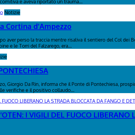
 comitiva e aveva riportato un trauma...
Notizie
s a Cortina d'Ampezzo
o aver perso la traccia mentre risaliva il sentiero del Col dei B
pine e le Torri del Falzarego, era...
izie
 PONTECHIESA
, Giorgio Da Rin, informa che il Ponte di Pontechiesa, prospicie
 verifiche e il positivo collaudo...
’OTEN: I VIGILI DEL FUOCO LIBERANO