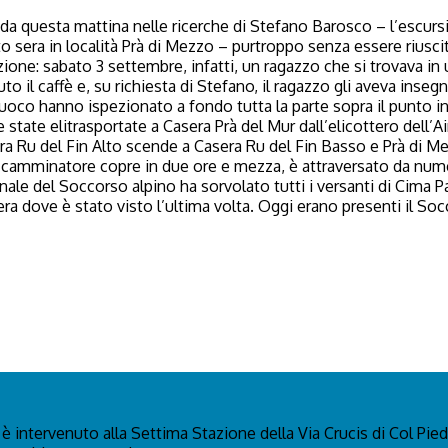
questa mattina nelle ricerche di Stefano Barosco – l’escursioni
o sera in località Prà di Mezzo – purtroppo senza essere riuscit
ione: sabato 3 settembre, infatti, un ragazzo che si trovava in
o il caffè e, su richiesta di Stefano, il ragazzo gli aveva inseg
fuoco hanno ispezionato a fondo tutta la parte sopra il punto in 
ate elitrasportate a Casera Prà del Mur dall’elicottero dell’A
ra Ru del Fin Alto scende a Casera Ru del Fin Basso e Prà di Mez
n camminatore copre in due ore e mezza, è attraversato da numeros
nale del Soccorso alpino ha sorvolato tutti i versanti di Cima 
sera dove è stato visto l’ultima volta. Oggi erano presenti il So
 intervenuto alla Settima Stazione della Via Crucis di Col Pied