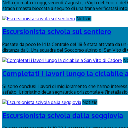
Nella giornata di oggi, venerdì 7 agosto, i Vigili del Fuoco de
strada rimasta bloccata a seguito di una frana verificatasi intor
Notizie
Escursionista scivola sul sentiero
Passate da poco le 14 la Centrale del 118 è stata attivata da u
distanza da lì. Una squadra del Soccorso alpino di San Vito di 
No
Completati i lavori lungo la ciclabile 
Si sono conclusi i lavori di miglioramento che hanno interessa
asfalto, il ripristino della segnaletica orizzontale e l'installaz
Notizie
Escursionista scivola dalla seggiovia