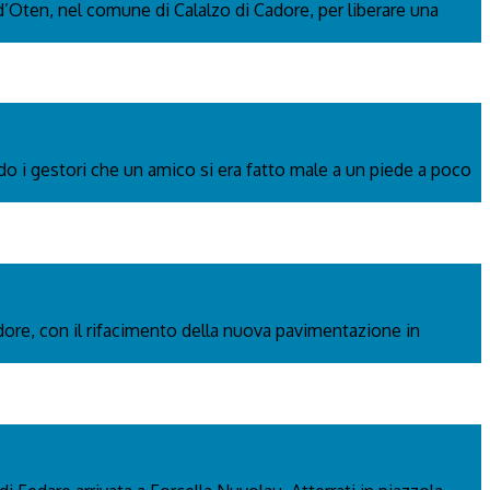
 d’Oten, nel comune di Calalzo di Cadore, per liberare una
ndo i gestori che un amico si era fatto male a un piede a poco
adore, con il rifacimento della nuova pavimentazione in