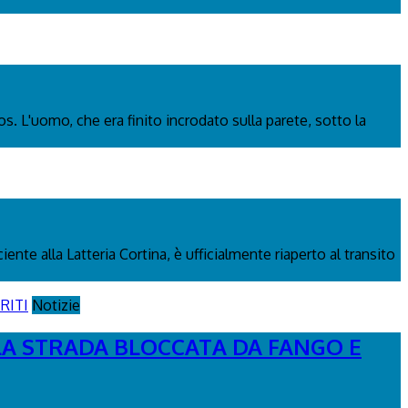
os. L'uomo, che era finito incrodato sulla parete, sotto la
nte alla Latteria Cortina, è ufficialmente riaperto al transito
Notizie
 LA STRADA BLOCCATA DA FANGO E