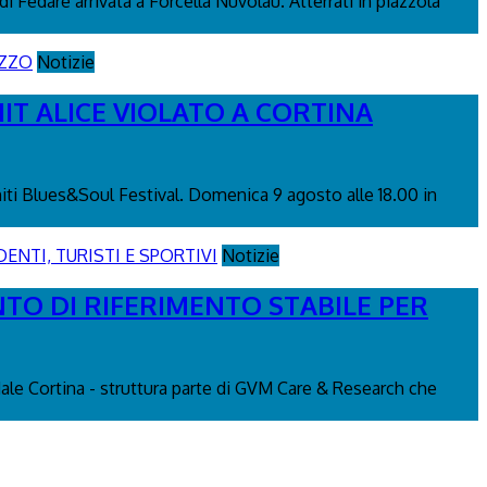
di Fedare arrivata a Forcella Nuvolau. Atterrati in piazzola
Notizie
IT ALICE VIOLATO A CORTINA
miti Blues&Soul Festival. Domenica 9 agosto alle 18.00 in
Notizie
NTO DI RIFERIMENTO STABILE PER
edale Cortina - struttura parte di GVM Care & Research che