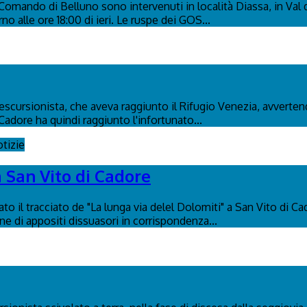
l Comando di Belluno sono intervenuti in località Diassa, in Val
no alle ore 18:00 di ieri. Le ruspe dei GOS...
n escursionista, che aveva raggiunto il Rifugio Venezia, avverte
Cadore ha quindi raggiunto l'infortunato...
tizie
a San Vito di Cadore
to il tracciato de "La lunga via delel Dolomiti" a San Vito di C
ione di appositi dissuasori in corrispondenza...