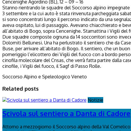
Cencenighe Agordino (BL), 12 – 09 – 16
Stanno rientrando le squadre del Soccorso alpino impegnate da 
3 settembre e la cui auto è stata rinvenuta parcheggiata sabat
si sono concentrati lungo il percorso indicato da una segnalaz
aveva ospitato, lui di passaggio. Avevano chiacchierato e bevut
all’abitato di Bogo, sopra Cencenighe. Stamattina i Vigili del 
Due squadre composte ognuna da 14 soccorritori sono invece st
Dolomiti Bellunesi. Una ha perlustrato il sentiero che da Case
Buse, per arrivare all’abitato di Bogo. Il sentiero, che un buo
pomeriggio l’elicottero dei Vigili del fuoco con a bordo perso
cinofila molecolare del Cnsas, che verrà fatta partire dalla ca
cinofile, i Vigili del fuoco, il Sagf di Passo Rolle.
Soccorso Alpino e Speleologico Veneto
Related posts
Notizie
Scivola sul sentiero a Danta di Cadore
Attorno a mezzogiorno il Soccorso alpino della Val Comelico è