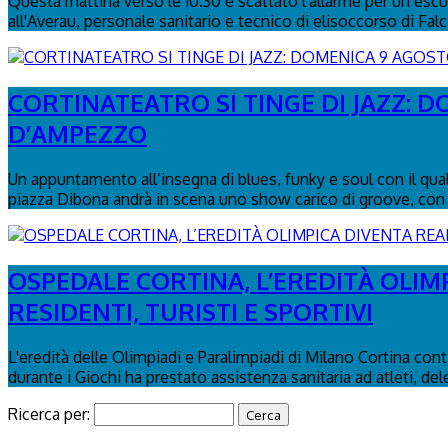
Questa mattina verso le 10.30 è scattato l'allarme per un escurs
all'Averau, personale sanitario e tecnico di elisoccorso di Fal
CORTINATEATRO SI TINGE DI JAZZ: 
D’AMPEZZO
Un appuntamento all’insegna di blues, funky e soul con il qua
piazza Dibona andrà in scena uno show carico di groove, con 
OSPEDALE CORTINA, L’EREDITÀ OLIM
RESIDENTI, TURISTI E SPORTIVI
L'eredità delle Olimpiadi e Paralimpiadi di Milano Cortina con
durante i Giochi ha prestato assistenza sanitaria ad atleti, del
Ricerca per: