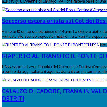
alla caviglia. L'81enne di Carnago (VA), che faceva parte di una
Soccorso escursionista sul Col dei Bo
Verso le 10 un turista olandese di 44 anni ha chiesto aiuto, dop
verticale allo storico ospedale militare, tra la Ferrata truppe al
Not
RIAPERTO AL TRANSITO IL PONTE DI
L’Assessore ai Lavori Pubblici del Comune di Cortina d'Ampezzo
a partire da oggi, sabato 8 agosto, dopo il completamento delle
CALALZO DI CADORE, FRANA IN VAL D
DETRITI