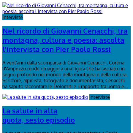
Interviste
Nel ricordo di Giovanni Cenacchi, tra
montagna, cultura e poesia: ascolta
l'intervista con Pier Paolo Rossi
A vent'anni dalla scomparsa di Giovanni Cenacchi, Cortina
d'Ampezzo rende omaggio a una figura che ha lasciato un
segno profondo nel mondo della montagna e della cultura.
Scrittore, alpinista, fotografo e documentarista, Cenacchi
ha saputo raccontare le Dolomiti e il rapporto tra uomo e...
Interviste
La salute in alta
quota, sesto episodio