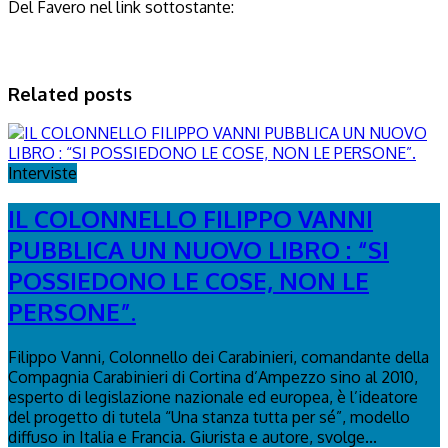
Del Favero nel link sottostante:
Related posts
Interviste
IL COLONNELLO FILIPPO VANNI
PUBBLICA UN NUOVO LIBRO : “SI
POSSIEDONO LE COSE, NON LE
PERSONE”.
Filippo Vanni, Colonnello dei Carabinieri, comandante della
Compagnia Carabinieri di Cortina d’Ampezzo sino al 2010,
esperto di legislazione nazionale ed europea, è l’ideatore
del progetto di tutela “Una stanza tutta per sé”, modello
diffuso in Italia e Francia. Giurista e autore, svolge...