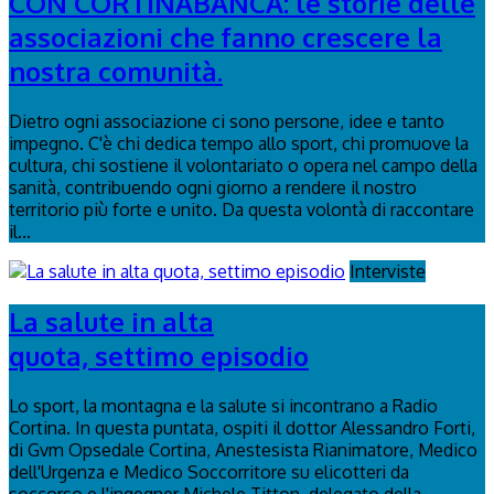
CON CORTINABANCA: le storie delle
associazioni che fanno crescere la
nostra comunità.
Dietro ogni associazione ci sono persone, idee e tanto
impegno. C'è chi dedica tempo allo sport, chi promuove la
cultura, chi sostiene il volontariato o opera nel campo della
sanità, contribuendo ogni giorno a rendere il nostro
territorio più forte e unito. Da questa volontà di raccontare
il...
Interviste
La salute in alta
quota, settimo episodio
Lo sport, la montagna e la salute si incontrano a Radio
Cortina. In questa puntata, ospiti il dottor Alessandro Forti,
di Gvm Opsedale Cortina, Anestesista Rianimatore, Medico
dell'Urgenza e Medico Soccorritore su elicotteri da
soccorso e l'ingegner Michele Titton, delegato della