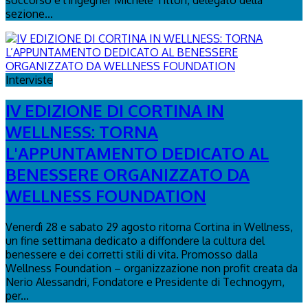
sezione...
Interviste
IV EDIZIONE DI CORTINA IN
WELLNESS: TORNA
L'APPUNTAMENTO DEDICATO AL
BENESSERE ORGANIZZATO DA
WELLNESS FOUNDATION
Venerdì 28 e sabato 29 agosto ritorna Cortina in Wellness,
un fine settimana dedicato a diffondere la cultura del
benessere e dei corretti stili di vita. Promosso dalla
Wellness Foundation – organizzazione non profit creata da
Nerio Alessandri, Fondatore e Presidente di Technogym,
per...