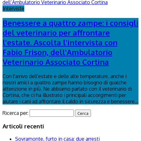
Interviste
Benessere a quattro zampe: i consigli
del veterinario per affrontare
l'estate. Ascolta l'intervista con
Fabio Frison, dell'Ambulatorio
Veterinario Associato Cortina
Con l'arrivo dell'estate e delle alte temperature, anche i
nostri amici a quattro zampe hanno bisogno di qualche
attenzione in più. Ne abbiamo parlato con il veterinario di
Cortina, che ci ha illustrato i principali accorgimenti per
aiutare i cani ad affrontare il caldo in sicurezza e benessere...
Ricerca per:
Articoli recenti
Sovramonte, furto in casa: due arresti