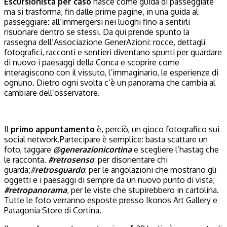
Escursionista per caso
nasce come guida di passeggiate
ma si trasforma, fin dalle prime pagine, in una guida al
passeggiare
:
all’immergersi nei luoghi fino a sentirli
risuonare dentro se stessi. Da qui prende spunto la
rassegna dell’Associazione GenerAzioni
:
rocce, dettagli
fotografici, racconti e sentieri diventano spunti per guardare
di nuovo i paesaggi della Conca e scoprire come
interagiscono con il vissuto, l’immaginario, le esperienze di
ognuno. Dietro ogni svolta c’è un panorama che cambia al
cambiare dell’osservatore.
Il
primo appuntamento
è, perciò, un gioco fotografico sui
social network.Partecipare è semplice: basta scattare un
foto, taggare
@generazionicortina
e scegliere l’hastag che
le racconta.
#retrosenso
: per disorientare chi
guarda;
#
retrosguardo
: per le angolazioni che mostrano gli
oggetti e i paesaggi di sempre da un nuovo punto di vista;
#retropanorama
, per le viste che stupirebbero in cartolina.
Tutte le foto verranno esposte presso Ikonos Art Gallery e
Patagonia Store di Cortina.