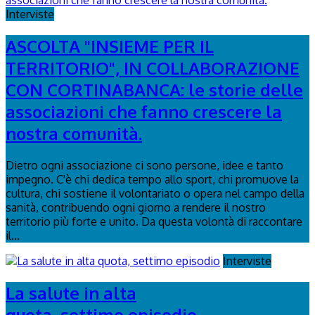
Interviste
ASCOLTA "INSIEME PER IL
TERRITORIO", IN COLLABORAZIONE
CON CORTINABANCA: le storie delle
associazioni che fanno crescere la
nostra comunità.
Dietro ogni associazione ci sono persone, idee e tanto
impegno. C'è chi dedica tempo allo sport, chi promuove la
cultura, chi sostiene il volontariato o opera nel campo della
sanità, contribuendo ogni giorno a rendere il nostro
territorio più forte e unito. Da questa volontà di raccontare
il...
Interviste
La salute in alta
quota, settimo episodio