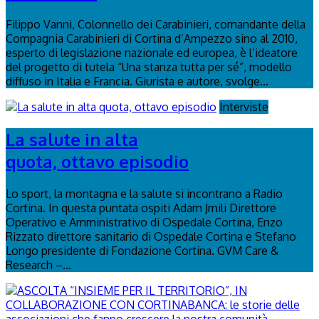
Filippo Vanni, Colonnello dei Carabinieri, comandante della
Compagnia Carabinieri di Cortina d’Ampezzo sino al 2010,
esperto di legislazione nazionale ed europea, è l’ideatore
del progetto di tutela “Una stanza tutta per sé”, modello
diffuso in Italia e Francia. Giurista e autore, svolge...
Interviste
La salute in alta
quota, ottavo episodio
Lo sport, la montagna e la salute si incontrano a Radio
Cortina. In questa puntata ospiti Adam Jmili Direttore
Operativo e Amministrativo di Ospedale Cortina, Enzo
Rizzato direttore sanitario di Ospedale Cortina e Stefano
Longo presidente di Fondazione Cortina. GVM Care &
Research –...