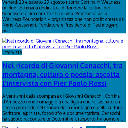
Venerdì 28 e sabato 29 agosto ritorna Cortina in Wellness,
un fine settimana dedicato a diffondere la cultura del
benessere e dei corretti stili di vita. Promosso dalla
Wellness Foundation – organizzazione non profit creata da
Nerio Alessandri, Fondatore e Presidente di Technogym,
per...
Interviste
Nel ricordo di Giovanni Cenacchi, tra
montagna, cultura e poesia: ascolta
l'intervista con Pier Paolo Rossi
A vent'anni dalla scomparsa di Giovanni Cenacchi, Cortina
d'Ampezzo rende omaggio a una figura che ha lasciato un
segno profondo nel mondo della montagna e della cultura.
Scrittore, alpinista, fotografo e documentarista, Cenacchi
ha saputo raccontare le Dolomiti e il rapporto tra uomo e...