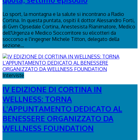
Lo sport, la montagna e la salute si incontrano a Radio
Cortina. In questa puntata, ospiti il dottor Alessandro Forti,
di Gvm Opsedale Cortina, Anestesista Rianimatore, Medico
dell'Urgenza e Medico Soccorritore su elicotteri da
soccorso e l'ingegner Michele Titton, delegato della
sezione...
Interviste
IV EDIZIONE DI CORTINA IN
WELLNESS: TORNA
L'APPUNTAMENTO DEDICATO AL
BENESSERE ORGANIZZATO DA
WELLNESS FOUNDATION