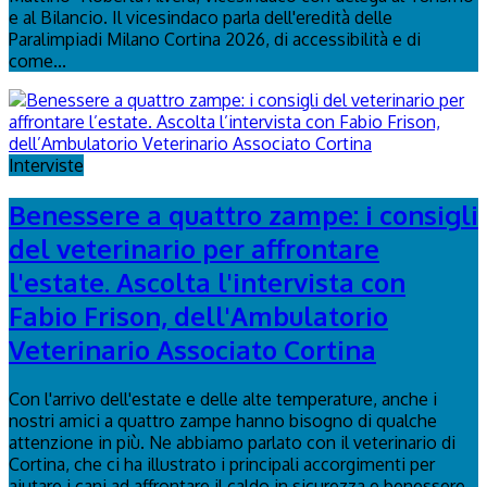
e al Bilancio. Il vicesindaco parla dell'eredità delle
Paralimpiadi Milano Cortina 2026, di accessibilità e di
come...
Interviste
Benessere a quattro zampe: i consigli
del veterinario per affrontare
l'estate. Ascolta l'intervista con
Fabio Frison, dell'Ambulatorio
Veterinario Associato Cortina
Con l'arrivo dell'estate e delle alte temperature, anche i
nostri amici a quattro zampe hanno bisogno di qualche
attenzione in più. Ne abbiamo parlato con il veterinario di
Cortina, che ci ha illustrato i principali accorgimenti per
aiutare i cani ad affrontare il caldo in sicurezza e benessere...