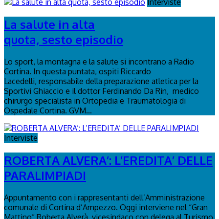
Interviste
La salute in alta
quota, sesto episodio
Lo sport, la montagna e la salute si incontrano a Radio
Cortina. In questa puntata, ospiti Riccardo
Lacedelli, responsabile della preparazione atletica per la
Sportivi Ghiaccio e il dottor Ferdinando Da Rin, medico
chirurgo specialista in Ortopedia e Traumatologia di
Ospedale Cortina. GVM...
Interviste
ROBERTA ALVERA’: L’EREDITA’ DELLE
PARALIMPIADI
Appuntamento con i rappresentanti dell’Amministrazione
comunale di Cortina d’Ampezzo. Oggi interviene nel “Gran
Mattino” Roberta Alverà, vicesindaco con delega al Turismo