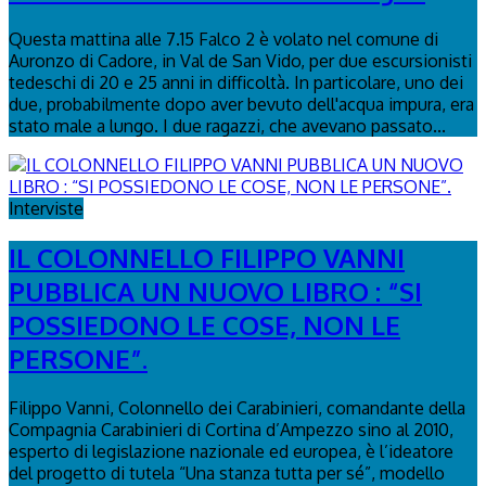
Questa mattina alle 7.15 Falco 2 è volato nel comune di
Auronzo di Cadore, in Val de San Vido, per due escursionisti
tedeschi di 20 e 25 anni in difficoltà. In particolare, uno dei
due, probabilmente dopo aver bevuto dell'acqua impura, era
stato male a lungo. I due ragazzi, che avevano passato...
Interviste
IL COLONNELLO FILIPPO VANNI
PUBBLICA UN NUOVO LIBRO : “SI
POSSIEDONO LE COSE, NON LE
PERSONE”.
Filippo Vanni, Colonnello dei Carabinieri, comandante della
Compagnia Carabinieri di Cortina d’Ampezzo sino al 2010,
esperto di legislazione nazionale ed europea, è l’ideatore
del progetto di tutela “Una stanza tutta per sé”, modello