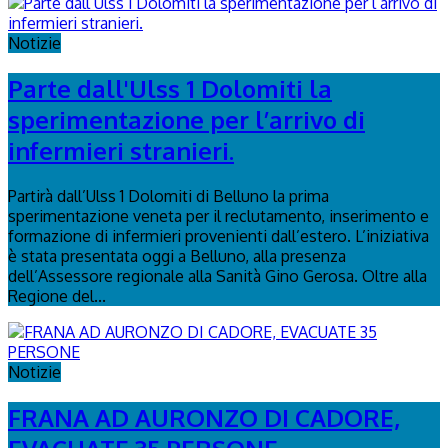
Notizie
Parte dall'Ulss 1 Dolomiti la
sperimentazione per l’arrivo di
infermieri stranieri.
Partirà dall’Ulss 1 Dolomiti di Belluno la prima
sperimentazione veneta per il reclutamento, inserimento e
formazione di infermieri provenienti dall’estero. L’iniziativa
è stata presentata oggi a Belluno, alla presenza
dell’Assessore regionale alla Sanità Gino Gerosa. Oltre alla
Regione del...
Notizie
FRANA AD AURONZO DI CADORE,