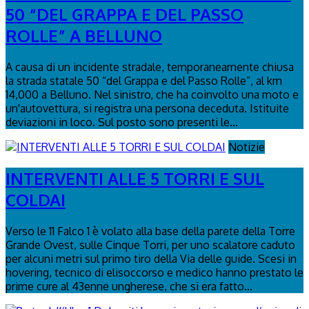
50 “DEL GRAPPA E DEL PASSO
ROLLE” A BELLUNO
A causa di un incidente stradale, temporaneamente chiusa
la strada statale 50 “del Grappa e del Passo Rolle”, al km
14,000 a Belluno. Nel sinistro, che ha coinvolto una moto e
un'autovettura, si registra una persona deceduta. Istituite
deviazioni in loco. Sul posto sono presenti le...
Notizie
INTERVENTI ALLE 5 TORRI E SUL
COLDAI
Verso le 11 Falco 1 è volato alla base della parete della Torre
Grande Ovest, sulle Cinque Torri, per uno scalatore caduto
per alcuni metri sul primo tiro della Via delle guide. Scesi in
hovering, tecnico di elisoccorso e medico hanno prestato le
prime cure al 43enne ungherese, che si era fatto...