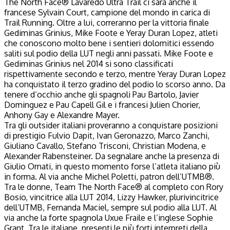
The North Face® Lavaredo Ultra Trail ci sarà anche il
francese Sylvain Court, campione del mondo in carica di
Trail Running. Oltre a lui, correranno per la vittoria finale
Gediminas Grinius, Mike Foote e Yeray Duran Lopez, atleti
che conoscono molto bene i sentieri dolomitici essendo
saliti sul podio della LUT negli anni passati. Mike Foote e
Gediminas Grinius nel 2014 si sono classificati
rispettivamente secondo e terzo, mentre Yeray Duran Lopez
ha conquistato il terzo gradino del podio lo scorso anno. Da
tenere d’occhio anche gli spagnoli Pau Bartolo, Javier
Dominguez e Pau Capell Gil e i francesi Julien Chorier,
Anhony Gay e Alexandre Mayer.
Tra gli outsider italiani proveranno a conquistare posizioni
di prestigio Fulvio Dapit, Ivan Geronazzo, Marco Zanchi,
Giuliano Cavallo, Stefano Trisconi, Christian Modena, e
Alexander Rabensteiner. Da segnalare anche la presenza di
Giulio Ornati, in questo momento forse l’atleta italiano più
in forma. Al via anche Michel Poletti, patron dell’UTMB®.
Tra le donne, Team The North Face® al completo con Rory
Bosio, vincitrice alla LUT 2014, Lizzy Hawker, plurivincitrice
dell’UTMB, Fernanda Maciel, sempre sul podio alla LUT. Al
via anche la forte spagnola Uxue Fraile e l’inglese Sophie
Grant. Tra le italiane, presenti le più forti interpreti della