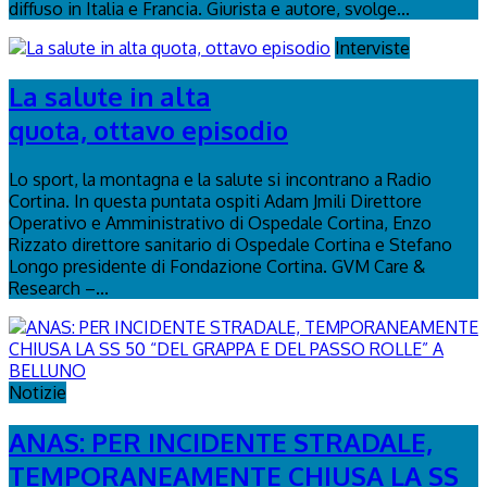
diffuso in Italia e Francia. Giurista e autore, svolge...
Interviste
La salute in alta
quota, ottavo episodio
Lo sport, la montagna e la salute si incontrano a Radio
Cortina. In questa puntata ospiti Adam Jmili Direttore
Operativo e Amministrativo di Ospedale Cortina, Enzo
Rizzato direttore sanitario di Ospedale Cortina e Stefano
Longo presidente di Fondazione Cortina. GVM Care &
Research –...
Notizie
ANAS: PER INCIDENTE STRADALE,
TEMPORANEAMENTE CHIUSA LA SS