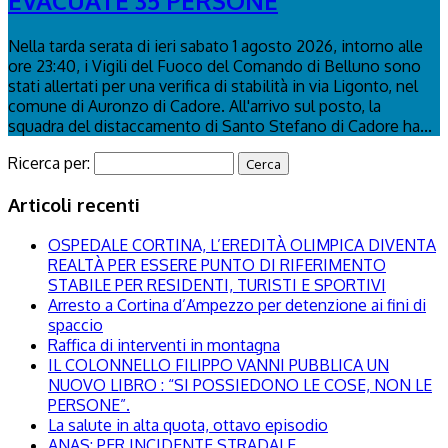
EVACUATE 35 PERSONE
Nella tarda serata di ieri sabato 1 agosto 2026, intorno alle
ore 23:40, i Vigili del Fuoco del Comando di Belluno sono
stati allertati per una verifica di stabilità in via Ligonto, nel
comune di Auronzo di Cadore. All'arrivo sul posto, la
squadra del distaccamento di Santo Stefano di Cadore ha...
Ricerca per:
Articoli recenti
OSPEDALE CORTINA, L’EREDITÀ OLIMPICA DIVENTA
REALTÀ PER ESSERE PUNTO DI RIFERIMENTO
STABILE PER RESIDENTI, TURISTI E SPORTIVI
Arresto a Cortina d’Ampezzo per detenzione ai fini di
spaccio
Raffica di interventi in montagna
IL COLONNELLO FILIPPO VANNI PUBBLICA UN
NUOVO LIBRO : “SI POSSIEDONO LE COSE, NON LE
PERSONE”.
La salute in alta quota, ottavo episodio
ANAS: PER INCIDENTE STRADALE,