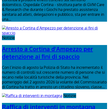
dolomitico. Ospedale Cortina - struttura parte di GVM Care
& Research che durante i Giochi ha prestato assistenza
sanitaria ad atleti, delegazioni e pubblico, sta per entrare in
una...
Notizie
Arresto a Cortina d'Ampezzo per
detenzione ai fini di spaccio
Con l’inizio di agosto la Polizia di Stato ha incrementato il
numero di controlli sul crescente numero di persone che si
recano nelle località turistiche della provincia. Nel
pomeriggio del 2 agosto 2026 la volante del Commissariato
di Cortina ha tratto in arresto un cittadino sloveno, classe...
Notizie
Raffica di interventi in montagna