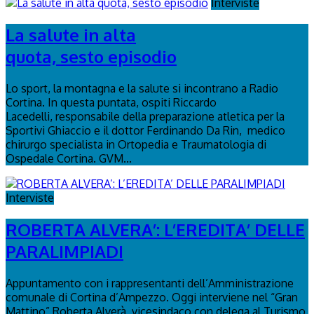
Interviste
La salute in alta
quota, sesto episodio
Lo sport, la montagna e la salute si incontrano a Radio
Cortina. In questa puntata, ospiti Riccardo
Lacedelli, responsabile della preparazione atletica per la
Sportivi Ghiaccio e il dottor Ferdinando Da Rin, medico
chirurgo specialista in Ortopedia e Traumatologia di
Ospedale Cortina. GVM...
Interviste
ROBERTA ALVERA’: L’EREDITA’ DELLE
PARALIMPIADI
Appuntamento con i rappresentanti dell’Amministrazione
comunale di Cortina d’Ampezzo. Oggi interviene nel “Gran
Mattino” Roberta Alverà, vicesindaco con delega al Turismo