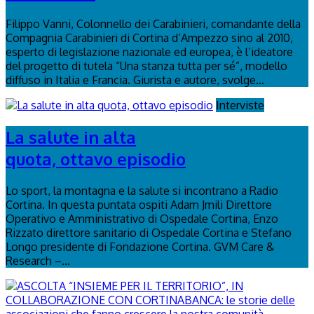
Filippo Vanni, Colonnello dei Carabinieri, comandante della
Compagnia Carabinieri di Cortina d’Ampezzo sino al 2010,
esperto di legislazione nazionale ed europea, è l’ideatore
del progetto di tutela “Una stanza tutta per sé”, modello
diffuso in Italia e Francia. Giurista e autore, svolge...
Interviste
La salute in alta
quota, ottavo episodio
Lo sport, la montagna e la salute si incontrano a Radio
Cortina. In questa puntata ospiti Adam Jmili Direttore
Operativo e Amministrativo di Ospedale Cortina, Enzo
Rizzato direttore sanitario di Ospedale Cortina e Stefano
Longo presidente di Fondazione Cortina. GVM Care &
Research –...