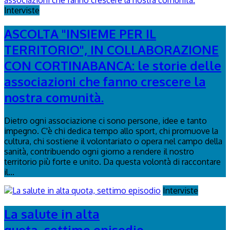
Interviste
ASCOLTA "INSIEME PER IL
TERRITORIO", IN COLLABORAZIONE
CON CORTINABANCA: le storie delle
associazioni che fanno crescere la
nostra comunità.
Dietro ogni associazione ci sono persone, idee e tanto
impegno. C'è chi dedica tempo allo sport, chi promuove la
cultura, chi sostiene il volontariato o opera nel campo della
sanità, contribuendo ogni giorno a rendere il nostro
territorio più forte e unito. Da questa volontà di raccontare
il...
Interviste
La salute in alta
quota, settimo episodio