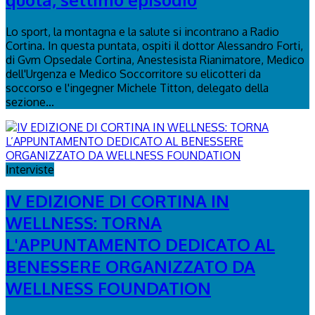
Lo sport, la montagna e la salute si incontrano a Radio
Cortina. In questa puntata, ospiti il dottor Alessandro Forti,
di Gvm Opsedale Cortina, Anestesista Rianimatore, Medico
dell'Urgenza e Medico Soccorritore su elicotteri da
soccorso e l'ingegner Michele Titton, delegato della
sezione...
Interviste
IV EDIZIONE DI CORTINA IN
WELLNESS: TORNA
L'APPUNTAMENTO DEDICATO AL
BENESSERE ORGANIZZATO DA
WELLNESS FOUNDATION