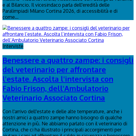
e al Bilancio. Il vicesindaco parla dell'eredità delle
Paralimpiadi Milano Cortina 2026, di accessibilità e di
come...
Interviste
Benessere a quattro zampe: i consigli
del veterinario per affrontare
l'estate. Ascolta l'intervista con
Fabio Frison, dell'Ambulatorio
Veterinario Associato Cortina
Con l'arrivo dell'estate e delle alte temperature, anche i
nostri amici a quattro zampe hanno bisogno di qualche
attenzione in più. Ne abbiamo parlato con il veterinario di
Cortina, che ci ha illustrato i principali accorgimenti per
aiutare i cani ad affrontare il caldo in sicurezza e benessere...