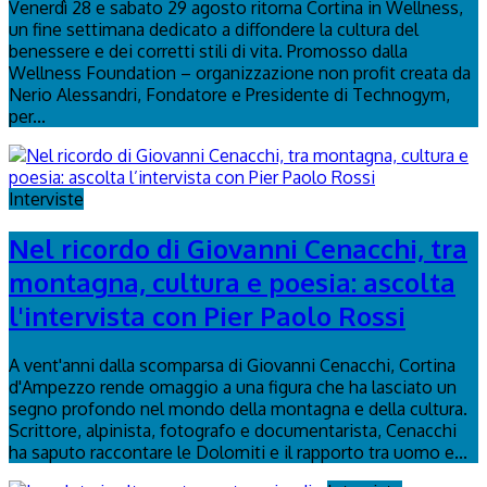
Venerdì 28 e sabato 29 agosto ritorna Cortina in Wellness,
un fine settimana dedicato a diffondere la cultura del
benessere e dei corretti stili di vita. Promosso dalla
Wellness Foundation – organizzazione non profit creata da
Nerio Alessandri, Fondatore e Presidente di Technogym,
per...
Interviste
Nel ricordo di Giovanni Cenacchi, tra
montagna, cultura e poesia: ascolta
l'intervista con Pier Paolo Rossi
A vent'anni dalla scomparsa di Giovanni Cenacchi, Cortina
d'Ampezzo rende omaggio a una figura che ha lasciato un
segno profondo nel mondo della montagna e della cultura.
Scrittore, alpinista, fotografo e documentarista, Cenacchi
ha saputo raccontare le Dolomiti e il rapporto tra uomo e...