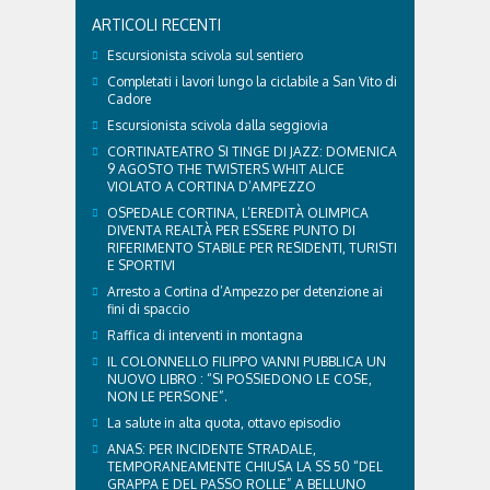
di qualche attenzione in più. Ne abbiamo parlato
ARTICOLI RECENTI
con il veterinario di Cortina, che ci ha illustrato i
principali accorgimenti per aiutare i cani ad
Escursionista scivola sul sentiero
affrontare il caldo in sicurezza e benessere...
Completati i lavori lungo la ciclabile a San Vito di
Cadore
Escursionista scivola dalla seggiovia
CORTINATEATRO SI TINGE DI JAZZ: DOMENICA
9 AGOSTO THE TWISTERS WHIT ALICE
VIOLATO A CORTINA D’AMPEZZO
OSPEDALE CORTINA, L’EREDITÀ OLIMPICA
DIVENTA REALTÀ PER ESSERE PUNTO DI
RIFERIMENTO STABILE PER RESIDENTI, TURISTI
E SPORTIVI
Arresto a Cortina d’Ampezzo per detenzione ai
fini di spaccio
Raffica di interventi in montagna
IL COLONNELLO FILIPPO VANNI PUBBLICA UN
NUOVO LIBRO : “SI POSSIEDONO LE COSE,
NON LE PERSONE”.
La salute in alta quota, ottavo episodio
ANAS: PER INCIDENTE STRADALE,
TEMPORANEAMENTE CHIUSA LA SS 50 “DEL
GRAPPA E DEL PASSO ROLLE” A BELLUNO