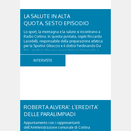
LA SALUTE IN ALTA
QUOTA, SESTO EPISODIO
Lo sport, la montagna e la salute si incontrano a
Radio Cortina. In questa puntata, ospiti Riccardo
Lacedelli, responsabile della preparazione atletica
per la Sportivi Ghiaccio e il dottor Ferdinando Da
Rin, medico chirurgo specialista in Ortopedia e
Traumatologia di Ospedale Cortina. GVM...
INTERVISTE
ROBERTA ALVERA’: L’EREDITA’
DELLE PARALIMPIADI
Appuntamento con i rappresentanti
dell’Amministrazione comunale di Cortina