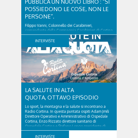
PUBBLICA UN NUOVO LIBRO : “SI
POSSIEDONO LE COSE, NON LE
PERSONE”.
Filippo Vanni, Colonnello dei Carabinieri,
comandante della Compagnia Carabinieri di Cortina
d’Ampezzo sino al 2010, esperto di legislazione
nazionale ed europea, è l’ideatore del progetto di
INTERVISTE
tutela “Una stanza tutta per sé”, modello diffuso in
Italia e Francia. Giurista e autore, svolge...
LA SALUTE IN ALTA
QUOTA, OTTAVO EPISODIO
Lo sport, la montagna e la salute si incontrano a
Radio Cortina. In questa puntata ospiti Adam Jmili
Direttore Operativo e Amministrativo di Ospedale
Cortina, Enzo Rizzato direttore sanitario di
Ospedale Cortina e Stefano Longo presidente di
Fondazione Cortina. GVM Care & Research –...
INTERVISTE