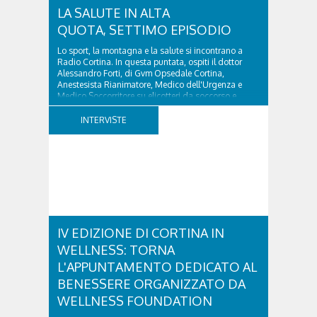
LA SALUTE IN ALTA
QUOTA, SETTIMO EPISODIO
Lo sport, la montagna e la salute si incontrano a
Radio Cortina. In questa puntata, ospiti il dottor
Alessandro Forti, di Gvm Opsedale Cortina,
Anestesista Rianimatore, Medico dell'Urgenza e
Medico Soccorritore su elicotteri da soccorso e
l'ingegner Michele Titton, delegato della sezione...
INTERVISTE
IV EDIZIONE DI CORTINA IN
WELLNESS: TORNA
L'APPUNTAMENTO DEDICATO AL
BENESSERE ORGANIZZATO DA
WELLNESS FOUNDATION