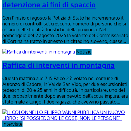
detenzione ai fini di spaccio
Con l’inizio di agosto la Polizia di Stato ha incrementato il
numero di controlli sul crescente numero di persone che si
recano nelle località turistiche della provincia. Nel
pomeriggio del 2 agosto 2026 la volante del Commissariato
di Cortina ha tratto in arresto un cittadino sloveno, classe...
Notizie
Raffica di interventi in montagna
Questa mattina alle 7.15 Falco 2 è volato nel comune di
Auronzo di Cadore, in Val de San Vido, per due escursionisti
tedeschi di 20 e 25 anni in difficoltà. In particolare, uno dei
due, probabilmente dopo aver bevuto dell'acqua impura, era
stato male a lungo. I due ragazzi, che avevano passato...
Interviste