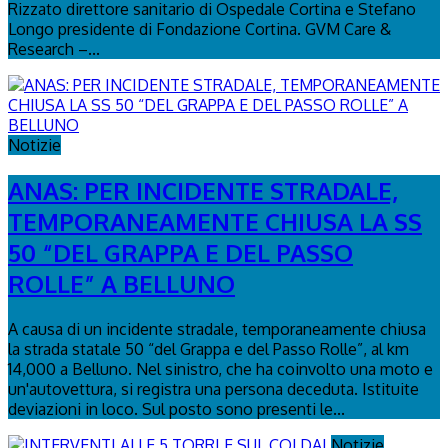
Rizzato direttore sanitario di Ospedale Cortina e Stefano
Longo presidente di Fondazione Cortina. GVM Care &
Research –...
Notizie
ANAS: PER INCIDENTE STRADALE,
TEMPORANEAMENTE CHIUSA LA SS
50 “DEL GRAPPA E DEL PASSO
ROLLE” A BELLUNO
A causa di un incidente stradale, temporaneamente chiusa
la strada statale 50 “del Grappa e del Passo Rolle”, al km
14,000 a Belluno. Nel sinistro, che ha coinvolto una moto e
un'autovettura, si registra una persona deceduta. Istituite
deviazioni in loco. Sul posto sono presenti le...
Notizie