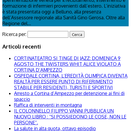
formazione di infermieri provenienti dall’estero. L’iniziativa
è stata presentata oggi a Belluno, alla presenza
dell’Assessore regionale alla Sanità Gino Gerosa. Oltre alla
Regione del...
Ricerca per:
Articoli recenti
CORTINATEATRO SI TINGE DI JAZZ: DOMENICA 9
AGOSTO THE TWISTERS WHIT ALICE VIOLATO A
CORTINA D’AMPEZZO
OSPEDALE CORTINA, L’EREDITÀ OLIMPICA DIVENTA
REALTÀ PER ESSERE PUNTO DI RIFERIMENTO
STABILE PER RESIDENTI, TURISTI E SPORTIVI
Arresto a Cortina d’Ampezzo per detenzione ai fini di
spaccio
Raffica di interventi in montagna
IL COLONNELLO FILIPPO VANNI PUBBLICA UN
NUOVO LIBRO : “SI POSSIEDONO LE COSE, NON LE
PERSONE”.
La salute in alta quota, ottavo episodio