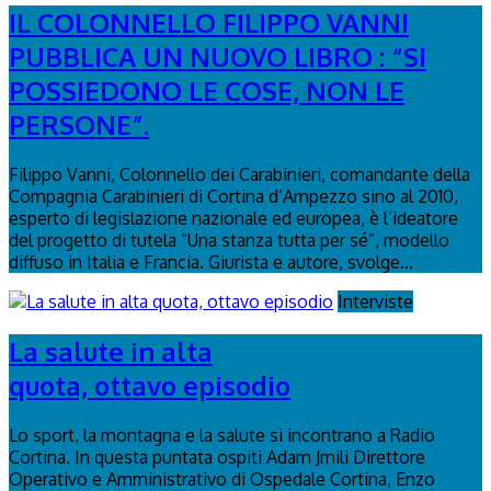
IL COLONNELLO FILIPPO VANNI
PUBBLICA UN NUOVO LIBRO : “SI
POSSIEDONO LE COSE, NON LE
PERSONE”.
Filippo Vanni, Colonnello dei Carabinieri, comandante della
Compagnia Carabinieri di Cortina d’Ampezzo sino al 2010,
esperto di legislazione nazionale ed europea, è l’ideatore
del progetto di tutela “Una stanza tutta per sé”, modello
diffuso in Italia e Francia. Giurista e autore, svolge...
Interviste
La salute in alta
quota, ottavo episodio
Lo sport, la montagna e la salute si incontrano a Radio
Cortina. In questa puntata ospiti Adam Jmili Direttore
Operativo e Amministrativo di Ospedale Cortina, Enzo