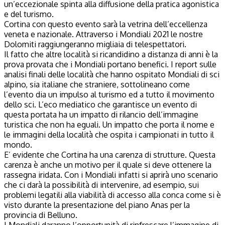
un’eccezionale spinta alla diffusione della pratica agonistica
e del turismo.
Cortina con questo evento sarà la vetrina dell’eccellenza
veneta e nazionale. Attraverso i Mondiali 2021 le nostre
Dolomiti raggiungeranno migliaia di telespettatori.
Il fatto che altre località si ricandidino a distanza di anni è la
prova provata che i Mondiali portano benefici. I report sulle
analisi finali delle località che hanno ospitato Mondiali di sci
alpino, sia italiane che straniere, sottolineano come
l’evento dia un impulso al turismo ed a tutto il movimento
dello sci. L’eco mediatico che garantisce un evento di
questa portata ha un impatto di rilancio dell’immagine
turistica che non ha eguali. Un impatto che porta il nome e
le immagini della località che ospita i campionati in tutto il
mondo.
E’ evidente che Cortina ha una carenza di strutture. Questa
carenza è anche un motivo per il quale si deve ottenere la
rassegna iridata. Con i Mondiali infatti si aprirà uno scenario
che ci darà la possibilità di intervenire, ad esempio, sui
problemi legatili alla viabilità di accesso alla conca come si è
visto durante la presentazione del piano Anas per la
provincia di Belluno.
I Mondiali daranno l’opportunità di rinfrescare l’immagine di