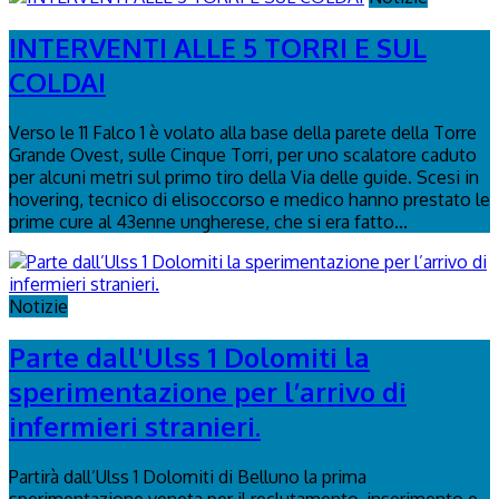
INTERVENTI ALLE 5 TORRI E SUL
COLDAI
Verso le 11 Falco 1 è volato alla base della parete della Torre
Grande Ovest, sulle Cinque Torri, per uno scalatore caduto
per alcuni metri sul primo tiro della Via delle guide. Scesi in
hovering, tecnico di elisoccorso e medico hanno prestato le
prime cure al 43enne ungherese, che si era fatto...
Notizie
Parte dall'Ulss 1 Dolomiti la
sperimentazione per l’arrivo di
infermieri stranieri.
Partirà dall’Ulss 1 Dolomiti di Belluno la prima
sperimentazione veneta per il reclutamento, inserimento e