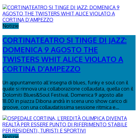
Notizie
CORTINATEATRO SI TINGE DI JAZZ:
DOMENICA 9 AGOSTO THE
TWISTERS WHIT ALICE VIOLATO A
CORTINA D’AMPEZZO
Un appuntamento all’insegna di blues, funky e soul con il
quale si rinnova una collaborazione collaudata, quella con il
Dolomiti Blues&Soul Festival. Domenica 9 agosto alle
18.00 in piazza Dibona andrà in scena uno show carico di
groove, con una collaudatissima sessione ritmica e...
Notizie