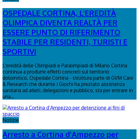
OSPEDALE CORTINA, L’EREDITÀ
OLIMPICA DIVENTA REALTÀ PER
ESSERE PUNTO DI RIFERIMENTO
STABILE PER RESIDENTI, TURISTI E
SPORTIVI
L'eredità delle Olimpiadi e Paralimpiadi di Milano Cortina
continua a produrre effetti concreti sul territorio
dolomitico. Ospedale Cortina - struttura parte di GVM Care
& Research che durante i Giochi ha prestato assistenza
sanitaria ad atleti, delegazioni e pubblico, sta per entrare in
una...
Notizie
Arresto a Cortina d'Ampezzo per