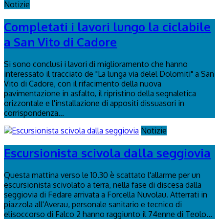
Notizie
Completati i lavori lungo la ciclabile
a San Vito di Cadore
Si sono conclusi i lavori di miglioramento che hanno
interessato il tracciato de "La lunga via delel Dolomiti" a San
Vito di Cadore, con il rifacimento della nuova
pavimentazione in asfalto, il ripristino della segnaletica
orizzontale e l'installazione di appositi dissuasori in
corrispondenza...
Notizie
Escursionista scivola dalla seggiovia
Questa mattina verso le 10.30 è scattato l'allarme per un
escursionista scivolato a terra, nella fase di discesa dalla
seggiovia di Fedare arrivata a Forcella Nuvolau. Atterrati in
piazzola all'Averau, personale sanitario e tecnico di
elisoccorso di Falco 2 hanno raggiunto il 74enne di Teolo...