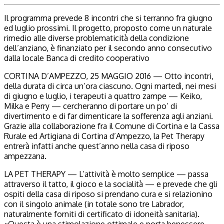
Il programma prevede 8 incontri che si terranno fra giugno
ed luglio prossimi. Il progetto, proposto come un naturale
rimedio alle diverse problematicità della condizione
dell’anziano, è finanziato per il secondo anno consecutivo
dalla locale Banca di credito cooperativo
CORTINA D’AMPEZZO, 25 MAGGIO 2016 — Otto incontri,
della durata di circa un’ora ciascuno. Ogni martedì, nei mesi
di giugno e luglio, i terapeuti a quattro zampe — Keiko,
Milka e Perry — cercheranno di portare un po’ di
divertimento e di far dimenticare la sofferenza agli anziani.
Grazie alla collaborazione fra il Comune di Cortina e la Cassa
Rurale ed Artigiana di Cortina d’Ampezzo, la Pet Therapy
entrerà infatti anche quest’anno nella casa di riposo
ampezzana.
LA PET THERAPY — L’attività è molto semplice — passa
attraverso il tatto, il gioco e la socialità — e prevede che gli
ospiti della casa di riposo si prendano cura e si relazionino
con il singolo animale (in totale sono tre Labrador,
naturalmente forniti di certificato di idoneità sanitaria).
«Questa è una stimolazione ottimale e porta benessere