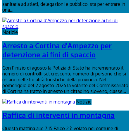
sanitaria ad atleti, delegazioni e pubblico, sta per entrare in
una...
Notizie
Arresto a Cortina d'Ampezzo per
detenzione ai fini di spaccio
Con l’inizio di agosto la Polizia di Stato ha incrementato il
numero di controlli sul crescente numero di persone che si
recano nelle località turistiche della provincia. Nel
pomeriggio del 2 agosto 2026 la volante del Commissariato
di Cortina ha tratto in arresto un cittadino sloveno, classe...
Notizie
Raffica di interventi in montagna
Questa mattina alle 7.15 Falco 2 è volato nel comune di