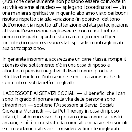
(78%) che generalmente non possono essere coinvolte in
attività esterne al nucleo — spiegano i coordinatori — , in
una maniera significativa in quanto abbiamo visto dei buoni
risultati rispetto sia alla variazione (in positivo) del tono
dell’umore, sia rispetto all’attenzione ed alla partecipazione
attiva nell’esecuzione degli esercizi con i cani. Inoltre il
numero dei partecipanti è stato ampio (in media 11 per
incontro) in quanto vi sono stati sporadici rifiuti agli inviti
alla partecipazione».
In generale insomma, accarezzare un cane rilassa, rompe il
silenzio che solitamente c’è in una casa di riposo e
allontana i pensieri negativi. Il divertimento produce
effettivi benefici e l’interazione è un’occasione anche di
confronto e solidarietà con gli altri.
L’ASSESSORE AI SERVIZI SOCIALI — «I benefici che i cani
sono in grado di portare nella vita delle persone sono
straordinari — sostiene l’Assessore ai Servizi Sociali
Giovanna Martinolli —. La Pet Therapy in casa di riposo
infatti, lo abbiamo visto, ha portato giovamento ai nostri
anziani, e ciò è dimostrato da come alcuni parametri sociali
e comportamentali siano considerevolmente migliorati.