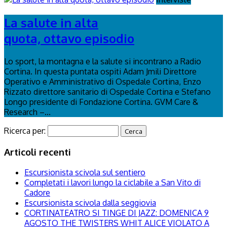
La salute in alta
quota, ottavo episodio
Lo sport, la montagna e la salute si incontrano a Radio
Cortina. In questa puntata ospiti Adam Jmili Direttore
Operativo e Amministrativo di Ospedale Cortina, Enzo
Rizzato direttore sanitario di Ospedale Cortina e Stefano
Longo presidente di Fondazione Cortina. GVM Care &
Research –...
Ricerca per:
Articoli recenti
Escursionista scivola sul sentiero
Completati i lavori lungo la ciclabile a San Vito di
Cadore
Escursionista scivola dalla seggiovia
CORTINATEATRO SI TINGE DI JAZZ: DOMENICA 9
AGOSTO THE TWISTERS WHIT ALICE VIOLATO A