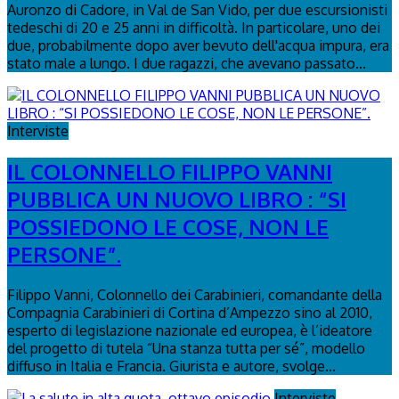
Auronzo di Cadore, in Val de San Vido, per due escursionisti
tedeschi di 20 e 25 anni in difficoltà. In particolare, uno dei
due, probabilmente dopo aver bevuto dell'acqua impura, era
stato male a lungo. I due ragazzi, che avevano passato...
Interviste
IL COLONNELLO FILIPPO VANNI
PUBBLICA UN NUOVO LIBRO : “SI
POSSIEDONO LE COSE, NON LE
PERSONE”.
Filippo Vanni, Colonnello dei Carabinieri, comandante della
Compagnia Carabinieri di Cortina d’Ampezzo sino al 2010,
esperto di legislazione nazionale ed europea, è l’ideatore
del progetto di tutela “Una stanza tutta per sé”, modello
diffuso in Italia e Francia. Giurista e autore, svolge...
Interviste