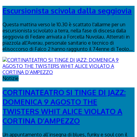
Escursionista scivola dalla seggiovia
Questa mattina verso le 10.30 è scattato l'allarme per un
escursionista scivolato a terra, nella fase di discesa dalla
seggiovia di Fedare arrivata a Forcella Nuvolau. Atterrati in
piazzola all'Averau, personale sanitario e tecnico di
elisoccorso di Falco 2 hanno raggiunto il 74enne di Teolo...
Notizie
CORTINATEATRO SI TINGE DI JAZZ:
DOMENICA 9 AGOSTO THE
TWISTERS WHIT ALICE VIOLATO A
CORTINA D’AMPEZZO
Un appuntamento all’insegna di blues, funky e soul con il