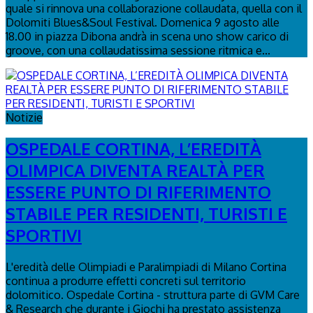
quale si rinnova una collaborazione collaudata, quella con il
Dolomiti Blues&Soul Festival. Domenica 9 agosto alle
18.00 in piazza Dibona andrà in scena uno show carico di
groove, con una collaudatissima sessione ritmica e...
Notizie
OSPEDALE CORTINA, L’EREDITÀ
OLIMPICA DIVENTA REALTÀ PER
ESSERE PUNTO DI RIFERIMENTO
STABILE PER RESIDENTI, TURISTI E
SPORTIVI
L'eredità delle Olimpiadi e Paralimpiadi di Milano Cortina
continua a produrre effetti concreti sul territorio
dolomitico. Ospedale Cortina - struttura parte di GVM Care
& Research che durante i Giochi ha prestato assistenza