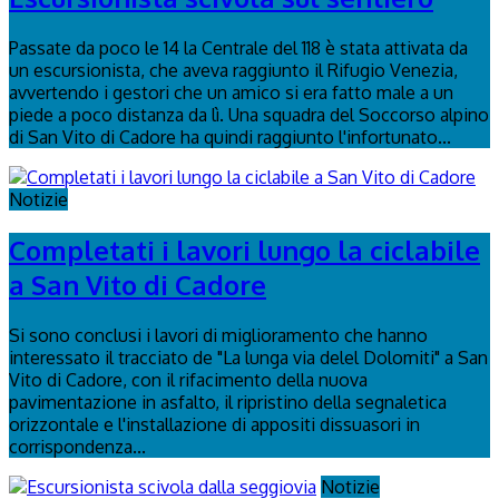
Passate da poco le 14 la Centrale del 118 è stata attivata da
un escursionista, che aveva raggiunto il Rifugio Venezia,
avvertendo i gestori che un amico si era fatto male a un
piede a poco distanza da lì. Una squadra del Soccorso alpino
di San Vito di Cadore ha quindi raggiunto l'infortunato...
Notizie
Completati i lavori lungo la ciclabile
a San Vito di Cadore
Si sono conclusi i lavori di miglioramento che hanno
interessato il tracciato de "La lunga via delel Dolomiti" a San
Vito di Cadore, con il rifacimento della nuova
pavimentazione in asfalto, il ripristino della segnaletica
orizzontale e l'installazione di appositi dissuasori in
corrispondenza...
Notizie