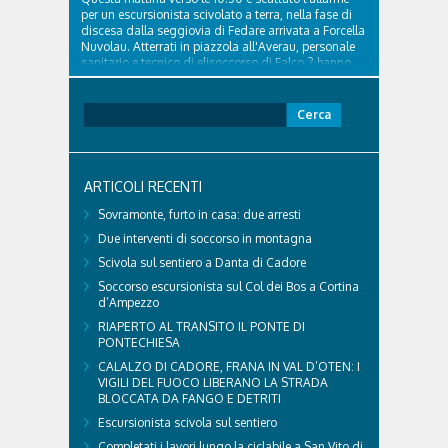
per un escursionista scivolato a terra, nella fase di
discesa dalla seggiovia di Fedare arrivata a Forcella
Nuvolau. Atterrati in piazzola all'Averau, personale
sanitario e tecnico di elisoccorso di Falco 2 hanno
raggiunto il 74enne di Teolo...
Ricerca
per:
ARTICOLI RECENTI
Sovramonte, furto in casa: due arresti
Due interventi di soccorso in montagna
Scivola sul sentiero a Danta di Cadore
Soccorso escursionista sul Col dei Bos a Cortina
d’Ampezzo
RIAPERTO AL TRANSITO IL PONTE DI
PONTECHIESA
CALALZO DI CADORE, FRANA IN VAL D’OTEN: I
VIGILI DEL FUOCO LIBERANO LA STRADA
BLOCCATA DA FANGO E DETRITI
Escursionista scivola sul sentiero
Completati i lavori lungo la ciclabile a San Vito di