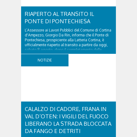
RIAPERTO AL TRANSITO IL
PONTE DI PONTECHIESA
L’Assessore ai Lavori Pubblici del Comune di Cortina
d'Ampezzo, Giorgio Da Rin, informa che il Ponte di
Pontechiesa, prospiciente alla Latteria Cortina, è
ufficialmente riaperto al transito a partire da oggi,
sabato 8 agosto, dopo il completamento delle
verifiche e il positivo collaudo...
NOTIZIE
CALALZO DI CADORE, FRANA IN
VAL D’OTEN: I VIGILI DEL FUOCO
LIBERANO LA STRADA BLOCCATA
DA FANGO E DETRITI