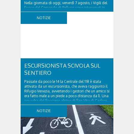
Nella giornata di oggi, venerdì 7 agosto, i Vigili del
Fuoco del Comando di Belluno sono intervenuti in
località Diassa, in Val d’Oten, nel comune di Calalzo
di Cadore, per liberare una strada rimasta bloccata
NOTIZIE
a seguito di una frana verificatasi intorno alle ore
18:00 di ieri. Le ruspe dei GOS...
ESCURSIONISTA SCIVOLA SUL
SENTIERO
Passate da poco le 14 la Centrale del 118 è stata
attivata da un escursionista, che aveva raggiunto il
Rifugio Venezia, avvertendo i gestori che un amico si
era fatto male a un piede a poco distanza da lì. Una
squadra del Soccorso alpino di San Vito di Cadore
ha quindi raggiunto l'infortunato...
NOTIZIE