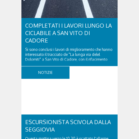
COMPLETATI I LAVORI LUNGO LA
CICLABILE A SAN VITO DI
CADORE
Si sono conclusi i lavori di miglioramento che hanno
interessato il tracciato de "La lunga via delel
Dolomiti" a San Vito di Cadore, con il rifacimento
della nuova pavimentazione in asfalto, il ripristino
della segnaletica orizzontale e l'installazione di
NOTIZIE
appositi dissuasori in corrispondenza...
ESCURSIONISTA SCIVOLA DALLA
SEGGIOVIA
Questa mattina verso le 10.30 è scattato l'allarme