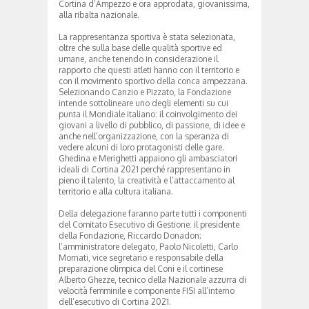
Cortina d’Ampezzo e ora approdata, giovanissima,
alla ribalta nazionale.
La rappresentanza sportiva è stata selezionata,
oltre che sulla base delle qualità sportive ed
umane, anche tenendo in considerazione il
rapporto che questi atleti hanno con il territorio e
con il movimento sportivo della conca ampezzana.
Selezionando Canzio e Pizzato, la Fondazione
intende sottolineare uno degli elementi su cui
punta il Mondiale italiano: il coinvolgimento dei
giovani a livello di pubblico, di passione, di idee e
anche nell’organizzazione, con la speranza di
vedere alcuni di loro protagonisti delle gare.
Ghedina e Merighetti appaiono gli ambasciatori
ideali di Cortina 2021 perché rappresentano in
pieno il talento, la creatività e l’attaccamento al
territorio e alla cultura italiana.
Della delegazione faranno parte tutti i componenti
del Comitato Esecutivo di Gestione: il presidente
della Fondazione, Riccardo Donadon;
l’amministratore delegato, Paolo Nicoletti, Carlo
Mornati, vice segretario e responsabile della
preparazione olimpica del Coni e il cortinese
Alberto Ghezze, tecnico della Nazionale azzurra di
velocità femminile e componente FISI all’interno
dell’esecutivo di Cortina 2021.