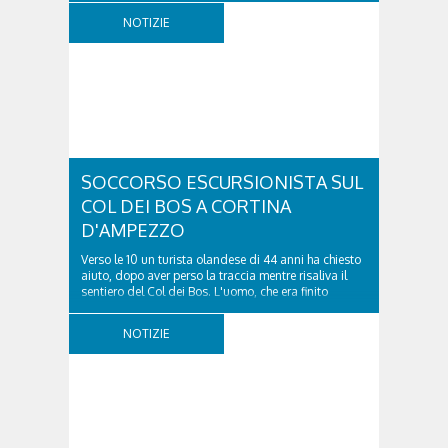
comitiva e aveva riportato un trauma...
NOTIZIE
SOCCORSO ESCURSIONISTA SUL
COL DEI BOS A CORTINA
D'AMPEZZO
Verso le 10 un turista olandese di 44 anni ha chiesto
aiuto, dopo aver perso la traccia mentre risaliva il
sentiero del Col dei Bos. L'uomo, che era finito
incrodato sulla parete, sotto la verticale allo storico
ospedale militare, tra la Ferrata truppe alpine e le
NOTIZIE
Torri del Falzarego, era...