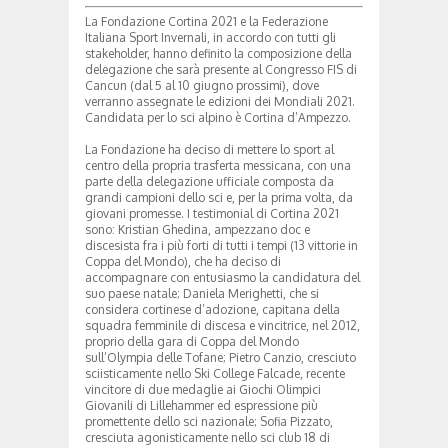
La Fondazione Cortina 2021 e la Federazione
Italiana Sport Invernali, in accordo con tutti gli
stakeholder, hanno definito la composizione della
delegazione che sarà presente al Congresso FIS di
Cancun (dal 5 al 10 giugno prossimi), dove
verranno assegnate le edizioni dei Mondiali 2021.
Candidata per lo sci alpino è Cortina d’Ampezzo.
La Fondazione ha deciso di mettere lo sport al
centro della propria trasferta messicana, con una
parte della delegazione ufficiale composta da
grandi campioni dello sci e, per la prima volta, da
giovani promesse. I testimonial di Cortina 2021
sono: Kristian Ghedina, ampezzano doc e
discesista fra i più forti di tutti i tempi (13 vittorie in
Coppa del Mondo), che ha deciso di
accompagnare con entusiasmo la candidatura del
suo paese natale; Daniela Merighetti, che si
considera cortinese d’adozione, capitana della
squadra femminile di discesa e vincitrice, nel 2012,
proprio della gara di Coppa del Mondo
sull’Olympia delle Tofane; Pietro Canzio, cresciuto
sciisticamente nello Ski College Falcade, recente
vincitore di due medaglie ai Giochi Olimpici
Giovanili di Lillehammer ed espressione più
promettente dello sci nazionale; Sofia Pizzato,
cresciuta agonisticamente nello sci club 18 di