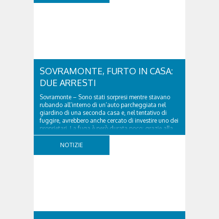
SOVRAMONTE, FURTO IN CASA:
DUE ARRESTI
Sovramonte – Sono stati sorpresi mentre stavano
rubando all’interno di un’auto parcheggiata nel
giardino di una seconda casa e, nel tentativo di
fuggire, avrebbero anche cercato di investire uno dei
proprietari. La fuga è però durata poco: grazie alla
tempestiva chiamata al 112 e all’intervento...
NOTIZIE