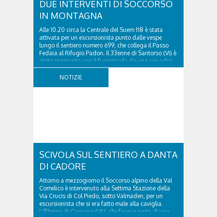
DUE INTERVENTI DI SOCCORSO
IN MONTAGNA
Alle 10.20 circa la Centrale del Suem 118 è stata
attivata per un escursionista punto dalle vespe
lungo il sentiero numero 699, che collega il Passo
Fedaia al Rifugio Padon. Il 33enne di Santorso (VI) è
stato raggiunto con il fuoristrada da una squadra
del Soccorso alpino della Val Pettorina...
NOTIZIE
SCIVOLA SUL SENTIERO A DANTA
DI CADORE
Attorno a mezzogiorno il Soccorso alpino della Val
Comelico è intervenuto alla Settima Stazione della
Via Crucis di Col Piedo, sotto Valmaden, per un
escursionista che si era fatto male alla caviglia.
L'81enne di Carnago (VA), che faceva parte di una