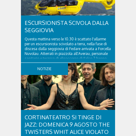
ESCURSIONISTA SCIVOLA DALLA
SEGGIOVIA
Questa mattina verso le 10.30 è scattato l'allarme
per un escursionista scivolato a terra, nella fase di
discesa dalla seggiovia di Fedare arrivata a Forcella
Nuvolau. Atterrati in piazzola all'Averau, personale
sanitario e tecnico di elisoccorso di Falco 2 hanno
raggiunto il 74enne di Teolo...
NOTIZIE
CORTINATEATRO SI TINGE DI
JAZZ: DOMENICA 9 AGOSTO THE
TWISTERS WHIT ALICE VIOLATO