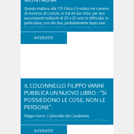
Questa mattina alle 7.15 Falco 2 è volato nel comune
di Auronzo di Cadore, in Val de San Vido, per due
escursionisti tedeschi di 20 e 25 anni in difficoltà. In
particolare, uno dei due, probabilmente dopo aver
bevuto dell'acqua impura, era stato male a lungo. I
due ragazzi, che avevano passato...
INTERVISTE
IL COLONNELLO FILIPPO VANNI
PUBBLICA UN NUOVO LIBRO : “SI
POSSIEDONO LE COSE, NON LE
PERSONE”.
Filippo Vanni, Colonnello dei Carabinieri,
comandante della Compagnia Carabinieri di Cortina
d’Ampezzo sino al 2010, esperto di legislazione
nazionale ed europea, è l’ideatore del progetto di
INTERVISTE