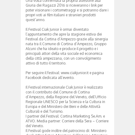
Una volta confermata la propria adesione alla
Giuria dei Ragazzi 2016 si riceveranno i link per
poter visionare i cortometraggi e si potranno dare i
propri voti ai film italiani e stranieri prodotti
quest’anno.
Il Festival Ciak Junior è ormai diventato
l’appuntamento che apre la stagione estiva dei
Festival da Cortina d’Ampezzo grazie alla sinergia
nata tra il Comune di Cortina d’Ampezzo, Gruppo
Alcuni che ha ideato e produce il progetto e i
principali attori della vita sociale ed economica
della città ampezzana, con un coinvolgimento
attivo di tutto il territorio.
Per seguire il festival: www.ciakjunior.it e pagina
Facebook dedicata all’evento.
Il Festival internazionale Ciak Junior è realizzato
con il contributo del Comune di Cortina
d’Ampezzo, della Regione del Veneto, dell’Ufficio
Regionale UNESCO per la Scienza e la Cultura in
Europa e del Ministero dei Beni e delle Attività
Culturali e del Turismo.
I partner del Festival: Cortina Marketing Se.Am. e
ATVO. Media partner: Corriere della Sera – Corriere
del Veneto.
Il Festival gode inoltre del patrocinio di: Ministero