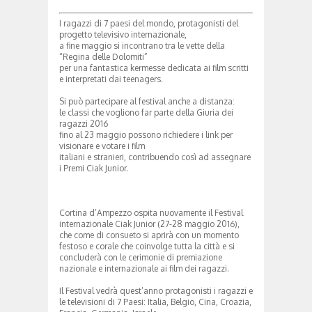
I ragazzi di 7 paesi del mondo, protagonisti del
progetto televisivo internazionale,
a fine maggio si incontrano tra le vette della
“Regina delle Dolomiti”
per una fantastica kermesse dedicata ai film scritti
e interpretati dai teenagers.
Si può partecipare al festival anche a distanza:
le classi che vogliono far parte della Giuria dei
ragazzi 2016
fino al 23 maggio possono richiedere i link per
visionare e votare i film
italiani e stranieri, contribuendo così ad assegnare
i Premi Ciak Junior.
Cortina d’Ampezzo ospita nuovamente il Festival
internazionale Ciak Junior (27-28 maggio 2016),
che come di consueto si aprirà con un momento
festoso e corale che coinvolge tutta la città e si
concluderà con le cerimonie di premiazione
nazionale e internazionale ai film dei ragazzi.
Il Festival vedrà quest’anno protagonisti i ragazzi e
le televisioni di 7 Paesi: Italia, Belgio, Cina, Croazia,