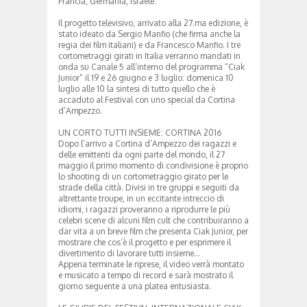
Francia, Germania, Israele.
Il progetto televisivo, arrivato alla 27.ma edizione, è
stato ideato da Sergio Manfio (che firma anche la
regia dei film italiani) e da Francesco Manfio. I tre
cortometraggi girati in Italia verranno mandati in
onda su Canale 5 all’interno del programma “Ciak
Junior” il 19 e 26 giugno e 3 luglio: domenica 10
luglio alle 10 la sintesi di tutto quello che è
accaduto al Festival con uno special da Cortina
d’Ampezzo.
UN CORTO TUTTI INSIEME: CORTINA 2016
Dopo l’arrivo a Cortina d’Ampezzo dei ragazzi e
delle emittenti da ogni parte del mondo, il 27
maggio il primo momento di condivisione è proprio
lo shooting di un cortometraggio girato per le
strade della città. Divisi in tre gruppi e seguiti da
altrettante troupe, in un eccitante intreccio di
idiomi, i ragazzi proveranno a riprodurre le più
celebri scene di alcuni film cult che contribuiranno a
dar vita a un breve film che presenta Ciak Junior, per
mostrare che cos’è il progetto e per esprimere il
divertimento di lavorare tutti insieme…
Appena terminate le riprese, il video verrà montato
e musicato a tempo di record e sarà mostrato il
giorno seguente a una platea entusiasta.