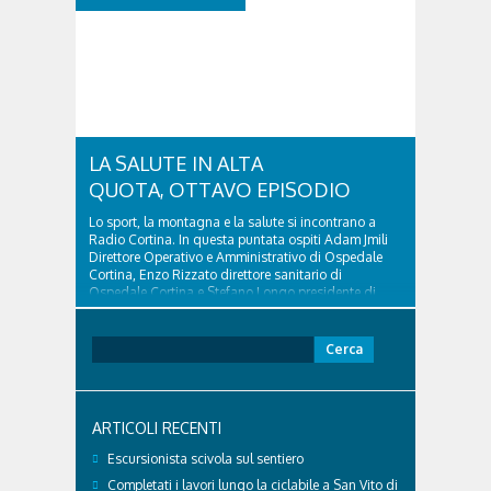
tutela “Una stanza tutta per sé”, modello diffuso in
Italia e Francia. Giurista e autore, svolge...
LA SALUTE IN ALTA
QUOTA, OTTAVO EPISODIO
Lo sport, la montagna e la salute si incontrano a
Radio Cortina. In questa puntata ospiti Adam Jmili
Direttore Operativo e Amministrativo di Ospedale
Cortina, Enzo Rizzato direttore sanitario di
Ospedale Cortina e Stefano Longo presidente di
Fondazione Cortina. GVM Care & Research –...
Ricerca
per:
ARTICOLI RECENTI
Escursionista scivola sul sentiero
Completati i lavori lungo la ciclabile a San Vito di