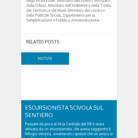
degli Affari Esteri, Ministero dell’Interno, Ministero
della Difesa, Ministero dell’Ambiente e della Tutela
del Territorio e del Mare, Ministero del Lavoro e
delle Politiche Sociali, Dipartimento per la
Semplificazione e Pubblica Amministrazione.
RELATED POSTS
NOTIZIE
ESCURSIONISTA SCIVOLA SUL
SENTIERO
Passate da poco le 14 la Centrale del 118 è stata
attivata da un escursionista, che aveva raggiunto il
Rifugio Venezia, avvertendo i gestori che un amico si