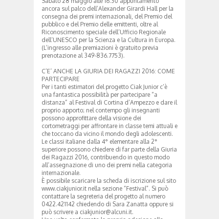
Sabato 28 maggio alle 16.30 appuntamento
ancora sul palco dell’Alexander Girardi Hall per la
consegna dei premi internazionali, del Premio del
pubblico e del Premio delle emittenti, oltre al
Riconoscimento speciale dell’Ufficio Regionale
dell’UNESCO per la Scienza e la Cultura in Europa.
(L’ingresso alle premiazioni è gratuito previa
prenotazione al 349-836.7753).
C’E’ ANCHE LA GIURIA DEI RAGAZZI 2016: COME
PARTECIPARE
Per i tanti estimatori del progetto Ciak Junior c’è
una fantastica possibilità per partecipare “a
distanza” al Festival di Cortina d’Ampezzo e dare il
proprio apporto; nel contempo gli insegnanti
possono approfittare della visione dei
cortometraggi per affrontare in classe temi attuali e
che toccano da vicino il mondo degli adolescenti.
Le classi italiane dalla 4° elementare alla 2°
superiore possono chiedere di far parte della Giuria
dei Ragazzi 2016, contribuendo in questo modo
all’assegnazione di uno dei premi nella categoria
internazionale.
È possibile scaricare la scheda di iscrizione sul sito
www.ciakjunior.it nella sezione “Festival”. Si può
contattare la segreteria del progetto al numero
0422.421142 chiedendo di Sara Zanatta oppure si
può scrivere a ciakjunior@alcuni.it.