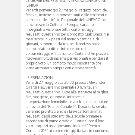
LE GIURIE DEL FESTIVAL INTERNAZIONALE CIAK
JUNIOR
Venerdì pomeriggio 27 maggio i ragazzi ospiti del
festival, insieme ai rappresentanti delle emittenti e
ai membri dell’Ufficio Regionale dell’UNESCO per
la Scienza e la Cultura in Europa, saranno
impegnati a visionare tutti i cortometraggi
realizzati quest’anno per il progetto Ciak Junior. Nei
mesi scorsi in 7 paesi del mondo centinaia di
giovani, supportati da troupe di professionisti,
hanno infatti scritto e interpretato dei
cortometraggi, e finalmente a Cortina d’Ampezzo si
ritroveranno tutti insieme per visionarli e per dare il
proprio voto: un compito molto importante che
viene affrontato sempre con grande serietà.
LE PREMIAZIONI
Venerdì 27 maggio alle 20.30 presso l’Alexander
Girardi Hall verranno premiati i 3 film italiani
realizzati quest’anno. Oltre alle statuette al miglior
film, soggetto, gruppo di interpreti e
interpretazione femminile e maschile, da segnalare
la novità del “Premio Canale 5”. Durante la serata
verranno proiettati anche i brevi cartoni animati
realizzati dagli studenti delle scuole primarie e
secondarie di primo grado di Cortina; con il loro
voto i ragazzi assegneranno inoltre il “Premio
Cortina 2016” ai cortometraggi italiani in concorso.