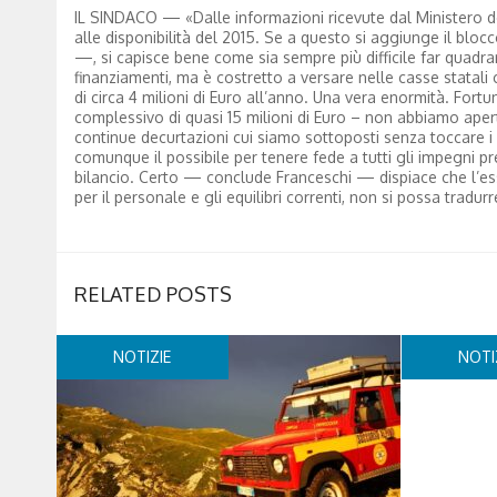
IL SINDACO — «Dalle informazioni ricevute dal Ministero del
alle disponibilità del 2015. Se a questo si aggiunge il blo
—, si capisce bene come sia sempre più difficile far quadra
finanziamenti, ma è costretto a versare nelle casse statali circa
di circa 4 milioni di Euro all’anno. Una vera enormità. Fortu
complessivo di quasi 15 milioni di Euro – non abbiamo ape
continue decurtazioni cui siamo sottoposti senza toccare i 
comunque il possibile per tenere fede a tutti gli impegni pr
bilancio. Certo — conclude Franceschi — dispiace che l’es
per il personale e gli equilibri correnti, non si possa tradurr
RELATED POSTS
NOTIZIE
NOTI