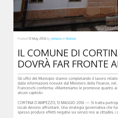
Posted
13 May 2016
by
simona
in
Notizie
IL COMUNE DI CORTIN
DOVRÀ FAR FRONTE AD
Gli uffici del Municipio stanno completando il lavoro relati
dalle informazioni ricevute dal Ministero delle Finanze, nel 
Franceschi conferma: «Manteniamo le promesse quanto ai f
alcuni capitoli»
CORTINA D’AMPEZZO, 13 MAGGIO 2016 — Si tratta purtroppo d
locali devono affrontare. Una strategia governativa che h
spesso produce effetti negativi sui servizi resi ai cittadini, 