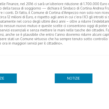
le Finanze, nel 2016 ci sarà un’ulteriore riduzione di 1.700.000 Euro 
cco della tassa di soggiorno — dichiara il Sindaco di Cortina Andrea Fr
re i conti. Di fatto, il Comune di Cortina d’Ampezzo non solo non rice
 12 milioni di Euro, e rispetto agli anni in cui c’era l’ICI gli introiti si
natamente nel corso degli ultimi dieci anni – oltre a ridurre l’indebita
rto nessun nuovo mutuo e queste scelte ci consentono oggi di poter g
servizi essenziali e senza mettere le mani nelle tasche dei cittadini. 
esi, anche se è plausibile che entro l’anno dovremo ridurre alcuni capit
sere stati un Comune virtuoso che ha sempre tenuto sotto controllo 
e ora in maggiori servizi per il cittadino».
ZIE
NOTIZIE