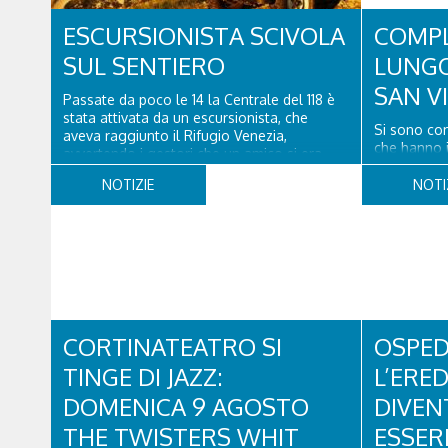
ESCURSIONISTA SCIVOLA
COMPL
SUL SENTIERO
LUNGO
SAN V
Passate da poco le 14 la Centrale del 118 è
stata attivata da un escursionista, che
Si sono con
aveva raggiunto il Rifugio Venezia,
che hanno i
avvertendo i gestori che un amico si era
lunga via d
fatto male a un piede a poco distanza da lì.
Cadore, con
NOTIZIE
NOTI
Una squadra del Soccorso alpino di San
pavimentazio
Vito di Cadore ha quindi raggiunto
segnaletica 
l'infortunato...
appositi di
CORTINATEATRO SI
OSPED
TINGE DI JAZZ:
L’ERE
DOMENICA 9 AGOSTO
DIVEN
THE TWISTERS WHIT
ESSER