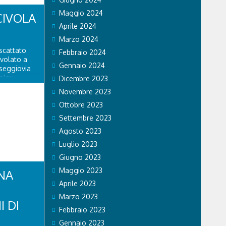
Maggio 2024
CIVOLA
Aprile 2024
Marzo 2024
scattato
Febbraio 2024
ivolato a
Gennaio 2024
 seggiovia
olau.
Dicembre 2023
personale
Novembre 2023
 di Falco 2
lo...
Ottobre 2023
Settembre 2023
Agosto 2023
Luglio 2023
Giugno 2023
Maggio 2023
NA
Aprile 2023
Marzo 2023
I DI
Febbraio 2023
Gennaio 2023