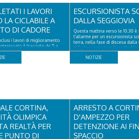
ETATI I LAVORI
ESCURSIONISTA S
 LA CICLABILE A
DALLA SEGGIOVIA
ITO DI CADORE
Questa mattina verso le 10.30 è 
l'allarme per un escursionista sc
clusi i lavori di miglioramento
terra, nella fase di discesa dalla
nteressato il tracciato de "La
di Fedare arrivata a Forcella Nuv
elel Dolomiti" a San Vito di
Atterrati in piazzola all'Averau, 
 il rifacimento della nuova
ZIE
NOTIZIE
sanitario e tecnico di elisoccorso
ne in asfalto, il ripristino della
hanno raggiunto il 74enne di Teo
orizzontale e l'installazione di
ssuasori in corrispondenza...
ALE CORTINA,
ARRESTO A CORTI
DITÀ OLIMPICA
D'AMPEZZO PER
TA REALTÀ PER
DETENZIONE AI FIN
E PUNTO DI
SPACCIO