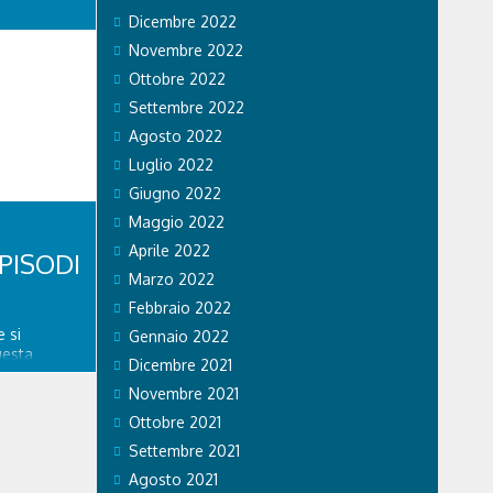
Dicembre 2022
di Stato ha
li sul
Novembre 2022
 si recano
Ottobre 2022
vincia. Nel
a volante
Settembre 2022
tratto in
Agosto 2022
se...
Luglio 2022
Giugno 2022
Maggio 2022
Aprile 2022
PISODI
Marzo 2022
Febbraio 2022
 si
Gennaio 2022
uesta
Dicembre 2021
re
spedale
Novembre 2021
nitario di
Ottobre 2021
ngo
Settembre 2021
a. GVM Care
Agosto 2021