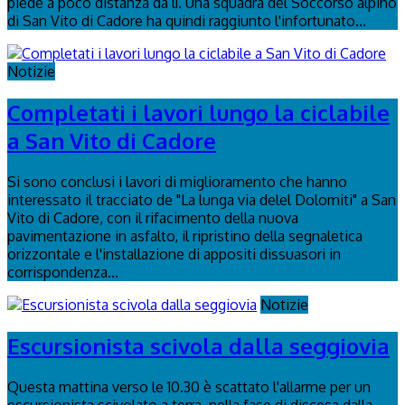
piede a poco distanza da lì. Una squadra del Soccorso alpino
di San Vito di Cadore ha quindi raggiunto l'infortunato...
Notizie
Completati i lavori lungo la ciclabile
a San Vito di Cadore
Si sono conclusi i lavori di miglioramento che hanno
interessato il tracciato de "La lunga via delel Dolomiti" a San
Vito di Cadore, con il rifacimento della nuova
pavimentazione in asfalto, il ripristino della segnaletica
orizzontale e l'installazione di appositi dissuasori in
corrispondenza...
Notizie
Escursionista scivola dalla seggiovia
Questa mattina verso le 10.30 è scattato l'allarme per un
escursionista scivolato a terra, nella fase di discesa dalla