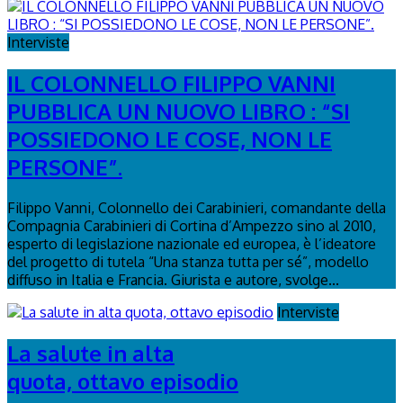
Interviste
IL COLONNELLO FILIPPO VANNI
PUBBLICA UN NUOVO LIBRO : “SI
POSSIEDONO LE COSE, NON LE
PERSONE”.
Filippo Vanni, Colonnello dei Carabinieri, comandante della
Compagnia Carabinieri di Cortina d’Ampezzo sino al 2010,
esperto di legislazione nazionale ed europea, è l’ideatore
del progetto di tutela “Una stanza tutta per sé”, modello
diffuso in Italia e Francia. Giurista e autore, svolge...
Interviste
La salute in alta
quota, ottavo episodio