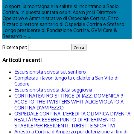
Lo sport, la montagna e la salute si incontrano a Radio
Cortina. In questa puntata ospiti Adam Jmili Direttore
Operativo e Amministrativo di Ospedale Cortina, Enzo
Rizzato direttore sanitario di Ospedale Cortina e Stefano
Longo presidente di Fondazione Cortina. GVM Care &
Research –...
Ricerca per:
Articoli recenti
Escursionista scivola sul sentiero
Completati i lavori lungo la ciclabile a San Vito di
Cadore
Escursionista scivola dalla seggiovia
CORTINATEATRO SI TINGE DI JAZZ: DOMENICA 9
AGOSTO THE TWISTERS WHIT ALICE VIOLATO A
CORTINA D’AMPEZZO
OSPEDALE CORTINA, L’EREDITÀ OLIMPICA DIVENTA
REALTÀ PER ESSERE PUNTO DI RIFERIMENTO
STABILE PER RESIDENTI, TURISTI E SPORTIVI
Arresto a Cortina d’Ampezzo per detenzione ai fini di