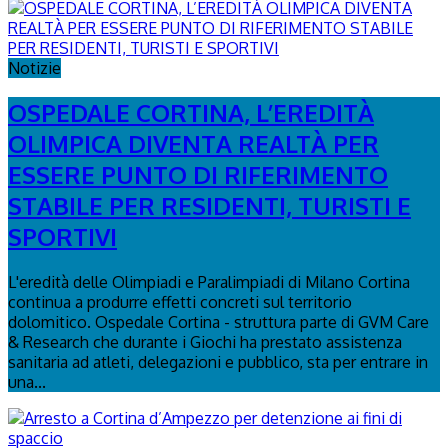
Notizie
OSPEDALE CORTINA, L’EREDITÀ
OLIMPICA DIVENTA REALTÀ PER
ESSERE PUNTO DI RIFERIMENTO
STABILE PER RESIDENTI, TURISTI E
SPORTIVI
L'eredità delle Olimpiadi e Paralimpiadi di Milano Cortina
continua a produrre effetti concreti sul territorio
dolomitico. Ospedale Cortina - struttura parte di GVM Care
& Research che durante i Giochi ha prestato assistenza
sanitaria ad atleti, delegazioni e pubblico, sta per entrare in
una...