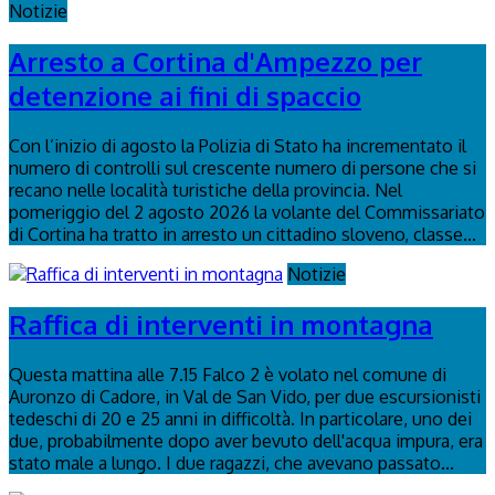
Notizie
Arresto a Cortina d'Ampezzo per
detenzione ai fini di spaccio
Con l’inizio di agosto la Polizia di Stato ha incrementato il
numero di controlli sul crescente numero di persone che si
recano nelle località turistiche della provincia. Nel
pomeriggio del 2 agosto 2026 la volante del Commissariato
di Cortina ha tratto in arresto un cittadino sloveno, classe...
Notizie
Raffica di interventi in montagna
Questa mattina alle 7.15 Falco 2 è volato nel comune di
Auronzo di Cadore, in Val de San Vido, per due escursionisti
tedeschi di 20 e 25 anni in difficoltà. In particolare, uno dei
due, probabilmente dopo aver bevuto dell'acqua impura, era
stato male a lungo. I due ragazzi, che avevano passato...