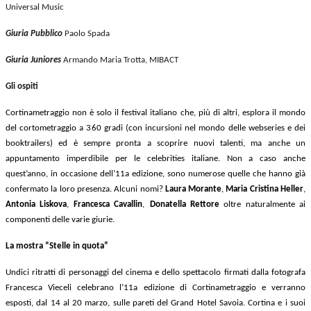
Universal Music
Giuria Pubblico
Paolo Spada
Giuria Juniores
Armando Maria Trotta, MIBACT
Gli ospiti
Cortinametraggio non è solo il festival italiano che, più di altri, esplora il mondo
del cortometraggio a 360 gradi (con incursioni nel mondo delle webseries e dei
booktrailers) ed è sempre pronta a scoprire nuovi talenti, ma anche un
appuntamento imperdibile per le celebrities italiane. Non a caso anche
quest’anno, in occasione dell’11a edizione, sono numerose quelle che hanno già
confermato la loro presenza. Alcuni nomi?
Laura Morante
,
Maria Cristina Heller
,
Antonia Liskova
,
Francesca Cavallin
,
Donatella Rettore
oltre naturalmente ai
componenti delle varie giurie.
La mostra “Stelle in quota”
Undici ritratti di personaggi del cinema e dello spettacolo firmati dalla fotografa
Francesca Vieceli celebrano l’11a edizione di Cortinametraggio e verranno
esposti, dal 14 al 20 marzo, sulle pareti del Grand Hotel Savoia. Cortina e i suoi