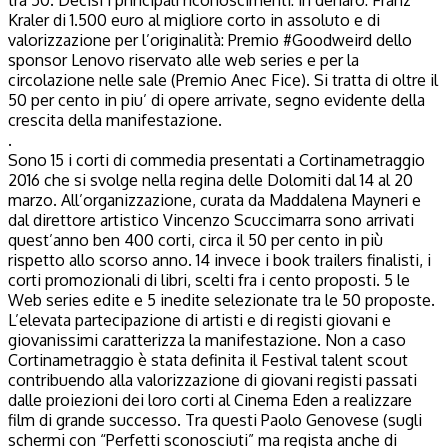
Kraler di 1.500 euro al migliore corto in assoluto e di
valorizzazione per l’originalità: Premio #Goodweird dello
sponsor Lenovo riservato alle web series e per la
circolazione nelle sale (Premio Anec Fice). Si tratta di oltre il
50 per cento in piu’ di opere arrivate, segno evidente della
crescita della manifestazione.
.
Sono 15 i corti di commedia presentati a Cortinametraggio
2016 che si svolge nella regina delle Dolomiti dal 14 al 20
marzo. All’organizzazione, curata da Maddalena Mayneri e
dal direttore artistico Vincenzo Scuccimarra sono arrivati
quest’anno ben 400 corti, circa il 50 per cento in più
rispetto allo scorso anno. 14 invece i book trailers finalisti, i
corti promozionali di libri, scelti fra i cento proposti. 5 le
Web series edite e 5 inedite selezionate tra le 50 proposte.
L’elevata partecipazione di artisti e di registi giovani e
giovanissimi caratterizza la manifestazione. Non a caso
Cortinametraggio è stata definita il Festival talent scout
contribuendo alla valorizzazione di giovani registi passati
dalle proiezioni dei loro corti al Cinema Eden a realizzare
film di grande successo. Tra questi Paolo Genovese (sugli
schermi con “Perfetti sconosciuti” ma regista anche di