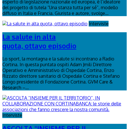
esperto di legislazione nazionale ed europea, è l’ideatore
del progetto di tutela “Una stanza tutta per sé”, modello
diffuso in Italia e Francia. Giurista e autore, svolge...
Interviste
La salute in alta
quota, ottavo episodio
Lo sport, la montagna e la salute si incontrano a Radio
Cortina. In questa puntata ospiti Adam Jmili Direttore
Operativo e Amministrativo di Ospedale Cortina, Enzo
Rizzato direttore sanitario di Ospedale Cortina e Stefano
Longo presidente di Fondazione Cortina. GVM Care &
Research –...
Interviste
ASCOLTA "INSIEME PER IL