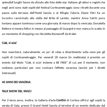
splendidi luoghi fanno da sfondo alle foto delle star italiane: gli attori e registi che
negli anni sono stati ospiti del festival Cortinametraggio sono ritratti durante una
pausa sulla terrazza dell’Hotel Savoia o al Rifugio Faloria. Diane Fleri ha un
incontro ravvicinato alla stalla del Brite di Larieto, mentre Anna Falchi poco
lontano appare luminosa come una giornata di marzo dopo la nevicata; Donatella
Rettore si mostra felice in mezzo al paesaggio di Guargné e non manca lo scatto in
un momento di shopping con Nicoletta Romanoff da Kraler.
Ciak, si scia!
Non mancherà, naturalmente, un po’ di relax e divertimento sulla neve per gli
ospiti di Cortinametraggio. Per venerdì 18 marzo (in mattinata) è previsto un
evento dal titolo “Ciak, si scia! Insieme a BE FREE” di cui, per il momento, non
sveliamo particolari per non rovinare l’effetto sorpresa (anche per i diretti
interessati)
40 ANNI DEI VANZINA:
TALK SHOW DEL SNGCI
Per il terzo anno, inoltre, la Galleria d’arte
Contini
di Cortina offrira’
agli ospiti la
serata di Gala, presso il Grand Hotel Savoia al termine di un evento dedicato dal