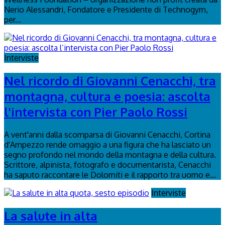
Nerio Alessandri, Fondatore e Presidente di Technogym,
per...
Interviste
Nel ricordo di Giovanni Cenacchi, tra
montagna, cultura e poesia: ascolta
l'intervista con Pier Paolo Rossi
A vent'anni dalla scomparsa di Giovanni Cenacchi, Cortina
d'Ampezzo rende omaggio a una figura che ha lasciato un
segno profondo nel mondo della montagna e della cultura.
Scrittore, alpinista, fotografo e documentarista, Cenacchi
ha saputo raccontare le Dolomiti e il rapporto tra uomo e...
Interviste
La salute in alta