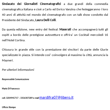
Sindacato dei Giornalisti Cinematografici
a due grandi della commedia
cinematografica italiana e cioè a Carlo ed Enrico Vanzina che festeggeranno i
loro
40 anni di attività nel mondo del cinematografo con un talk show condotto dal
Presidente del Sindacato
, Laura Delli Colli
.
Da questa edizione, new entry del festival:
Maserati
che accompagnerà tutti gli
ospiti a bordo delle prestigiose autovetture e offrira’ un Cocktail mercoledì 16
nell’Hotel Cortina.
Chiusura in grande stile con la premiazione dei vincitori da parte delle Giurie
specializzate in piazza. Si intende cosi’ coinvolgere al massimo la città, annuncia la
Mayneri.
Per ulteriori informazioni
Responsabile Comunicazione
Mario Di Francesco
mardifra07@libero.it
cell. 3204945717 – 3356307289 e-mail
Ufficio Stampa