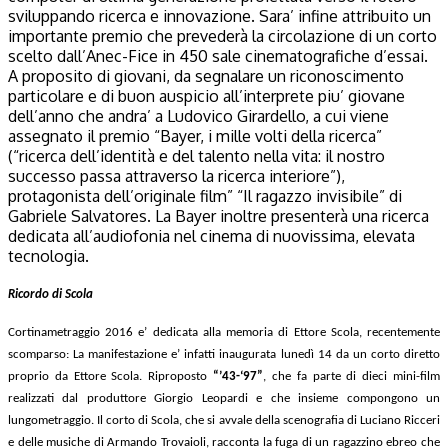
sviluppando ricerca e innovazione. Sara’ infine attribuito un
importante premio che prevederà la circolazione di un corto
scelto dall’Anec-Fice in 450 sale cinematografiche d’essai.
A proposito di giovani, da segnalare un riconoscimento
particolare e di buon auspicio all’interprete piu’ giovane
dell’anno che andra’ a Ludovico Girardello, a cui viene
assegnato il premio “Bayer, i mille volti della ricerca”
(“ricerca dell’identità e del talento nella vita: il nostro
successo passa attraverso la ricerca interiore”),
protagonista dell’originale film” “Il ragazzo invisibile” di
Gabriele Salvatores. La Bayer inoltre presenterà una ricerca
dedicata all’audiofonia nel cinema di nuovissima, elevata
tecnologia.
Ricordo di Scola
Cortinametraggio 2016 e’ dedicata alla memoria di Ettore Scola, recentemente
scomparso:
La manifestazione e’ infatti inaugurata lunedì 14 da un corto diretto
proprio da Ettore Scola. Riproposto
“’43-‘97”
, che fa parte di dieci mini-film
realizzati dal produttore Giorgio Leopardi e che insieme compongono un
lungometraggio. Il corto di Scola, che si avvale della scenografia di Luciano Ricceri
e delle musiche di Armando Trovaioli, racconta la fuga di un ragazzino ebreo che