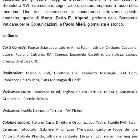
Benedetto XVI: espressioni, segni, azioni, discorsi impressi a fuoco nella
memoria. Due voci d’eccezione ci condurranno attraverso questo
cammino, quelle di
Mons. Dario E. Viganò
, prefetto della Segreteria
Vaticana per le Comunicazioni, e
Paolo Mieli
, giornalista e storico.
Le Giurie
Corti Comedy:
Fausto Sciarappa, attore; Anna Falchi, attrice; Cristiano Caccamo,
attore; Fabiana Cutrano, RAI Cinema; Emanuela Castellini, giornalista; Jacopo
Chessa, direttore CNC
Booktrailer:
Marcello Foti, Direttore CSC, Umberto Marongiu, RAI Com;
Francesco Chiamulera, “Una Montagna di Libri”
Webseries edite
:
Francesco Bruni, regista; Chiara Fortuna, MIBACT; Annamaria
Granatello – Premio Solinas
Webseries inedite
Leonardo Ferrara – RAI Fiction
Colonne sonore
:
Stefano Curti, Direttore Organizzativo Teatro Stabile FVG; Swan
Bergman, fotografo; Gabriele Amalfitano Mencacci, cantante (voce dei Joe
Victor); Violante Placido, attrice e cantante; Elena Zingali, music licensing per