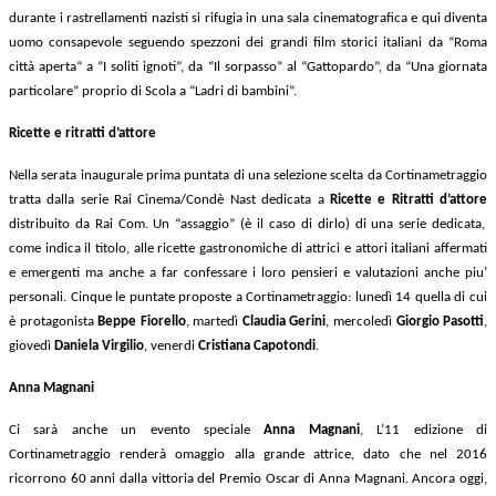
durante i rastrellamenti nazisti si rifugia in una sala cinematografica e qui diventa
uomo consapevole seguendo spezzoni dei grandi film storici italiani da “Roma
città aperta” a “I soliti ignoti”, da “Il sorpasso” al “Gattopardo”, da “Una giornata
particolare” proprio di Scola a “Ladri di bambini”.
Ricette e ritratti d’attore
Nella serata inaugurale prima puntata di una selezione scelta da Cortinametraggio
tratta dalla serie Rai Cinema/Condè Nast dedicata a
Ricette e Ritratti d’attore
distribuito da Rai Com.
Un “assaggio” (è il caso di dirlo) di una serie dedicata,
come indica il titolo, alle ricette gastronomiche di attrici e attori italiani affermati
e emergenti ma anche a far confessare i loro pensieri e valutazioni anche piu’
personali. Cinque le puntate proposte a Cortinametraggio: lunedì 14 quella di cui
è protagonista
Beppe Fiorello
, martedì
Claudia Gerini
, mercoledì
Giorgio Pasotti
,
giovedì
Daniela Virgilio
, venerdi
Cristiana Capotondi
.
Anna Magnani
Ci sarà anche
un evento speciale
Anna Magnani
,
L’11 edizione di
Cortinametraggio renderà omaggio alla grande attrice, dato che nel 2016
ricorrono 60 anni dalla vittoria del Premio Oscar di Anna Magnani. Ancora oggi,