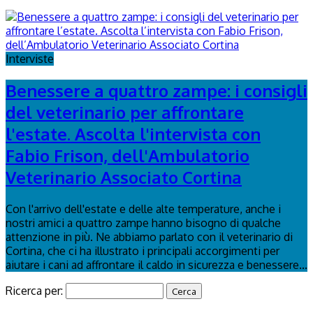
Interviste
Benessere a quattro zampe: i consigli
del veterinario per affrontare
l'estate. Ascolta l'intervista con
Fabio Frison, dell'Ambulatorio
Veterinario Associato Cortina
Con l'arrivo dell'estate e delle alte temperature, anche i
nostri amici a quattro zampe hanno bisogno di qualche
attenzione in più. Ne abbiamo parlato con il veterinario di
Cortina, che ci ha illustrato i principali accorgimenti per
aiutare i cani ad affrontare il caldo in sicurezza e benessere...
Ricerca per: