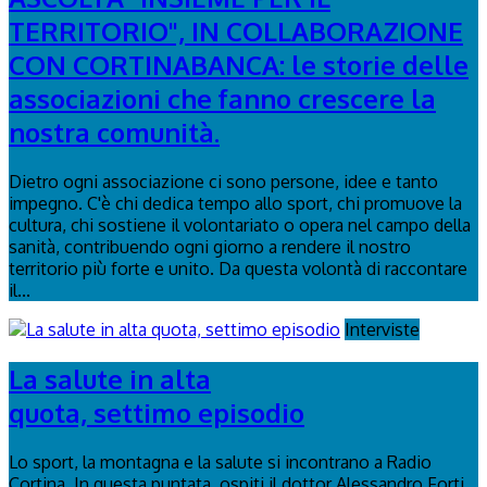
TERRITORIO", IN COLLABORAZIONE
CON CORTINABANCA: le storie delle
associazioni che fanno crescere la
nostra comunità.
Dietro ogni associazione ci sono persone, idee e tanto
impegno. C'è chi dedica tempo allo sport, chi promuove la
cultura, chi sostiene il volontariato o opera nel campo della
sanità, contribuendo ogni giorno a rendere il nostro
territorio più forte e unito. Da questa volontà di raccontare
il...
Interviste
La salute in alta
quota, settimo episodio
Lo sport, la montagna e la salute si incontrano a Radio
Cortina. In questa puntata, ospiti il dottor Alessandro Forti,