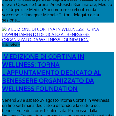
di Gvm Opsedale Cortina, Anestesista Rianimatore, Medico
dell'Urgenza e Medico Soccorritore su elicotteri da
soccorso e l'ingegner Michele Titton, delegato della
sezione...
Interviste
IV EDIZIONE DI CORTINA IN
WELLNESS: TORNA
L'APPUNTAMENTO DEDICATO AL
BENESSERE ORGANIZZATO DA
WELLNESS FOUNDATION
Venerdì 28 e sabato 29 agosto ritorna Cortina in Wellness,
un fine settimana dedicato a diffondere la cultura del
benessere e dei corretti stili di vita. Promosso dalla
Wellness Foundation – organizzazione non profit creata da