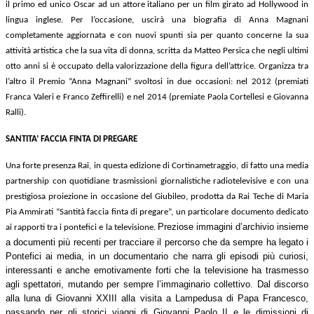
il primo ed unico Oscar ad un attore italiano per un film girato ad Hollywood in
lingua inglese. Per l’occasione, uscirà una biografia di Anna Magnani
completamente aggiornata e con nuovi spunti sia per quanto concerne la sua
attività artistica che la sua vita di donna, scritta da Matteo Persica che negli ultimi
otto anni si è occupato della valorizzazione della figura dell’attrice. Organizza tra
l’altro il Premio “Anna Magnani” svoltosi in due occasioni: nel 2012 (premiati
Franca Valeri e Franco Zeffirelli) e nel 2014 (premiate Paola Cortellesi e Giovanna
Ralli).
SANTITA’ FACCIA FINTA DI PREGARE
Una forte presenza Rai, in questa edizione di Cortinametraggio, di fatto una media
partnership con quotidiane trasmissioni giornalistiche radiotelevisive e con una
prestigiosa proiezione in occasione del Giubileo, prodotta da Rai Teche di Maria
Pia Ammirati “Santità faccia finta di pregare”, un particolare documento dedicato
Preziose immagini d’archivio insieme
ai rapporti tra i pontefici e la televisione.
a documenti più recenti per tracciare il percorso che da sempre ha legato i
Pontefici ai media, in un documentario che narra gli episodi più curiosi,
interessanti e anche emotivamente forti che la televisione ha trasmesso
agli spettatori, mutando per sempre l’immaginario collettivo. Dal discorso
alla luna di Giovanni XXIII alla visita a Lampedusa di Papa Francesco,
passando per gli storici viaggi di Giovanni Paolo II e le dimissioni di