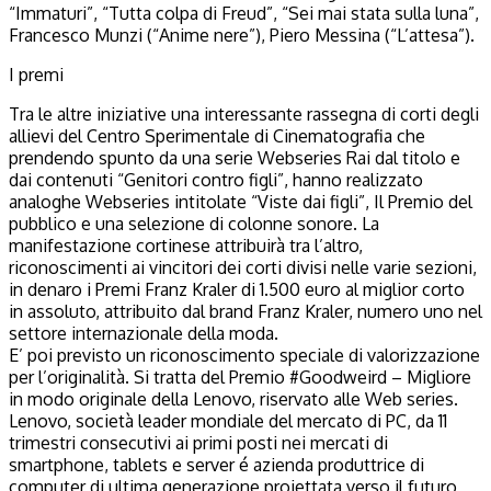
“Immaturi”, “Tutta colpa di Freud”, “Sei mai stata sulla luna”,
Francesco Munzi (“Anime nere”), Piero Messina (“L’attesa”).
I premi
Tra le altre iniziative una interessante rassegna di corti degli
allievi del Centro Sperimentale di Cinematografia che
prendendo spunto da una serie Webseries Rai dal titolo e
dai contenuti “Genitori contro figli”, hanno realizzato
analoghe Webseries intitolate “Viste dai figli”, Il Premio del
pubblico e una selezione di colonne sonore. La
manifestazione cortinese attribuirà tra l’altro,
riconoscimenti ai vincitori dei corti divisi nelle varie sezioni,
in denaro i Premi Franz Kraler di 1.500 euro al miglior corto
in assoluto, attribuito dal brand Franz Kraler, numero uno nel
settore internazionale della moda.
E’ poi previsto un riconoscimento speciale di valorizzazione
per l’originalità. Si tratta del Premio #Goodweird – Migliore
in modo originale della Lenovo, riservato alle Web series.
Lenovo, società leader mondiale del mercato di PC, da 11
trimestri consecutivi ai primi posti nei mercati di
smartphone, tablets e server é azienda produttrice di
computer di ultima generazione proiettata verso il futuro