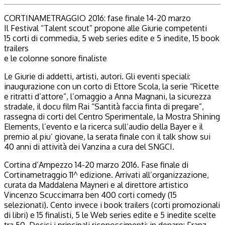
CORTINAMETRAGGIO 2016: fase finale 14-20 marzo
Il Festival “Talent scout” propone alle Giurie competenti
15 corti di commedia, 5 web series edite e 5 inedite, 15 book
trailers
e le colonne sonore finaliste
Le Giurie di addetti, artisti, autori. Gli eventi speciali:
inaugurazione con un corto di Ettore Scola, la serie “Ricette
e ritratti d’attore”, l’omaggio a Anna Magnani, la sicurezza
stradale, il docu film Rai “Santità faccia finta di pregare”,
rassegna di corti del Centro Sperimentale, la Mostra Shining
Elements, l’evento e la ricerca sull’audio della Bayer e il
premio al piu’ giovane, la serata finale con il talk show sui
40 anni di attività dei Vanzina a cura del SNGCI.
Cortina d’Ampezzo 14-20 marzo 2016. Fase finale di
Cortinametraggio 11^ edizione. Arrivati all’organizzazione,
curata da Maddalena Mayneri e al direttore artistico
Vincenzo Scuccimarra ben 400 corti comedy (15
selezionati). Cento invece i book trailers (corti promozionali
di libri) e 15 finalisti, 5 le Web series edite e 5 inedite scelte
tra 50. Decisi i principali riconoscimenti: in denaro: Franz