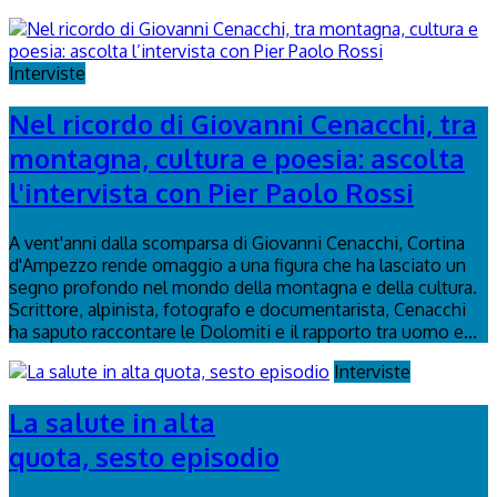
Interviste
Nel ricordo di Giovanni Cenacchi, tra
montagna, cultura e poesia: ascolta
l'intervista con Pier Paolo Rossi
A vent'anni dalla scomparsa di Giovanni Cenacchi, Cortina
d'Ampezzo rende omaggio a una figura che ha lasciato un
segno profondo nel mondo della montagna e della cultura.
Scrittore, alpinista, fotografo e documentarista, Cenacchi
ha saputo raccontare le Dolomiti e il rapporto tra uomo e...
Interviste
La salute in alta
quota, sesto episodio