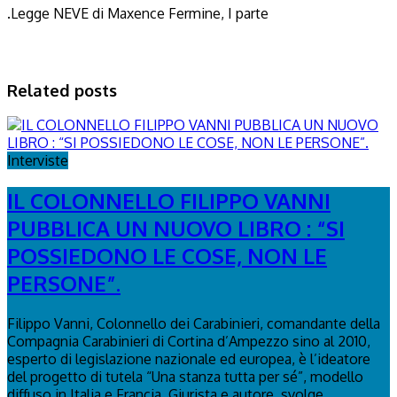
.Legge NEVE di Maxence Fermine, I parte
Related posts
Interviste
IL COLONNELLO FILIPPO VANNI
PUBBLICA UN NUOVO LIBRO : “SI
POSSIEDONO LE COSE, NON LE
PERSONE”.
Filippo Vanni, Colonnello dei Carabinieri, comandante della
Compagnia Carabinieri di Cortina d’Ampezzo sino al 2010,
esperto di legislazione nazionale ed europea, è l’ideatore
del progetto di tutela “Una stanza tutta per sé”, modello
diffuso in Italia e Francia. Giurista e autore, svolge...