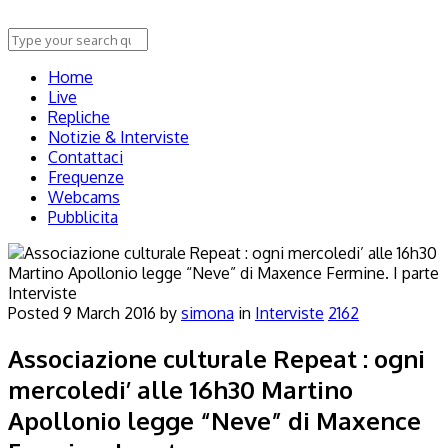
Home
Live
Repliche
Notizie & Interviste
Contattaci
Frequenze
Webcams
Pubblicita
Interviste
Posted
9 March 2016
by
simona
in
Interviste
2162
Associazione culturale Repeat : ogni
mercoledi’ alle 16h30 Martino
Apollonio legge “Neve” di Maxence