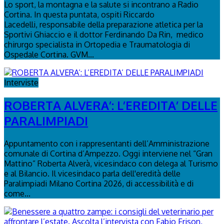
Lo sport, la montagna e la salute si incontrano a Radio
Cortina. In questa puntata, ospiti Riccardo
Lacedelli, responsabile della preparazione atletica per la
Sportivi Ghiaccio e il dottor Ferdinando Da Rin, medico
chirurgo specialista in Ortopedia e Traumatologia di
Ospedale Cortina. GVM...
Interviste
ROBERTA ALVERA’: L’EREDITA’ DELLE
PARALIMPIADI
Appuntamento con i rappresentanti dell’Amministrazione
comunale di Cortina d’Ampezzo. Oggi interviene nel “Gran
Mattino” Roberta Alverà, vicesindaco con delega al Turismo
e al Bilancio. Il vicesindaco parla dell'eredità delle
Paralimpiadi Milano Cortina 2026, di accessibilità e di
come...