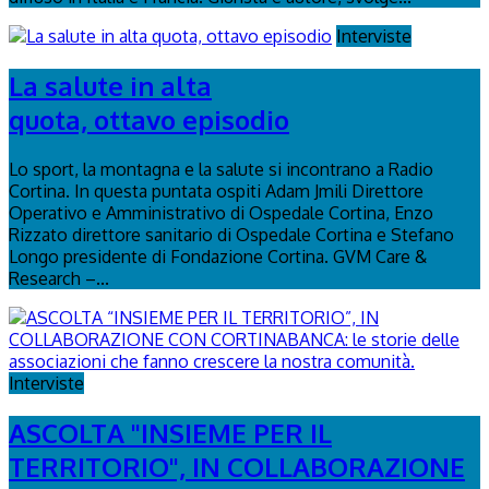
Interviste
La salute in alta
quota, ottavo episodio
Lo sport, la montagna e la salute si incontrano a Radio
Cortina. In questa puntata ospiti Adam Jmili Direttore
Operativo e Amministrativo di Ospedale Cortina, Enzo
Rizzato direttore sanitario di Ospedale Cortina e Stefano
Longo presidente di Fondazione Cortina. GVM Care &
Research –...
Interviste
ASCOLTA "INSIEME PER IL
TERRITORIO", IN COLLABORAZIONE