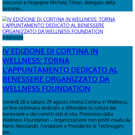
soccorso e l'ingegner Michele Titton, delegato della
sezione...
Interviste
IV EDIZIONE DI CORTINA IN
WELLNESS: TORNA
L'APPUNTAMENTO DEDICATO AL
BENESSERE ORGANIZZATO DA
WELLNESS FOUNDATION
Venerdì 28 e sabato 29 agosto ritorna Cortina in Wellness,
un fine settimana dedicato a diffondere la cultura del
benessere e dei corretti stili di vita. Promosso dalla
Wellness Foundation – organizzazione non profit creata da
Nerio Alessandri, Fondatore e Presidente di Technogym,
per...