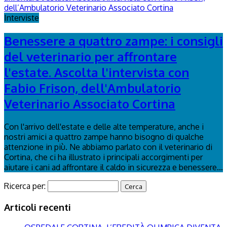
Interviste
Benessere a quattro zampe: i consigli
del veterinario per affrontare
l'estate. Ascolta l'intervista con
Fabio Frison, dell'Ambulatorio
Veterinario Associato Cortina
Con l'arrivo dell'estate e delle alte temperature, anche i
nostri amici a quattro zampe hanno bisogno di qualche
attenzione in più. Ne abbiamo parlato con il veterinario di
Cortina, che ci ha illustrato i principali accorgimenti per
aiutare i cani ad affrontare il caldo in sicurezza e benessere...
Ricerca per:
Articoli recenti