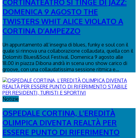
CORTINATEATRO SI TINGE DI JAZZ:
DOMENICA 9 AGOSTO THE
TWISTERS WHIT ALICE VIOLATO A
CORTINA D’AMPEZZO
Un appuntamento all’insegna di blues, funky e soul con il
quale si rinnova una collaborazione collaudata, quella con il
Dolomiti Blues&Soul Festival. Domenica 9 agosto alle
18.00 in piazza Dibona andrà in scena uno show carico di
groove, con una collaudatissima sessione ritmica e...
Notizie
OSPEDALE CORTINA, L’EREDITÀ
OLIMPICA DIVENTA REALTÀ PER
ESSERE PUNTO DI RIFERIMENTO