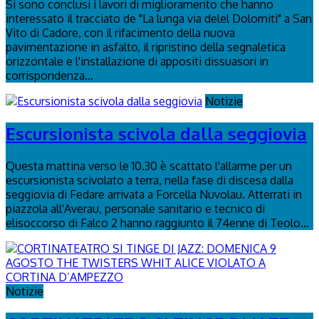
Si sono conclusi i lavori di miglioramento che hanno
interessato il tracciato de "La lunga via delel Dolomiti" a San
Vito di Cadore, con il rifacimento della nuova
pavimentazione in asfalto, il ripristino della segnaletica
orizzontale e l'installazione di appositi dissuasori in
corrispondenza...
Notizie
Escursionista scivola dalla seggiovia
Questa mattina verso le 10.30 è scattato l'allarme per un
escursionista scivolato a terra, nella fase di discesa dalla
seggiovia di Fedare arrivata a Forcella Nuvolau. Atterrati in
piazzola all'Averau, personale sanitario e tecnico di
elisoccorso di Falco 2 hanno raggiunto il 74enne di Teolo...
Notizie