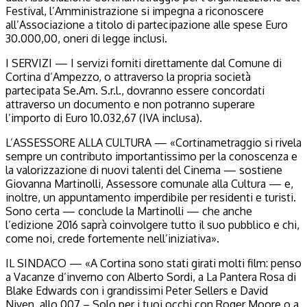
Festival, l’Amministrazione si impegna a riconoscere
all’Associazione a titolo di partecipazione alle spese Euro
30.000,00, oneri di legge inclusi.
I SERVIZI — I servizi forniti direttamente dal Comune di
Cortina d’Ampezzo, o attraverso la propria società
partecipata Se.Am. S.r.l., dovranno essere concordati
attraverso un documento e non potranno superare
l’importo di Euro 10.032,67 (IVA inclusa).
L’ASSESSORE ALLA CULTURA — «Cortinametraggio si rivela
sempre un contributo importantissimo per la conoscenza e
la valorizzazione di nuovi talenti del Cinema — sostiene
Giovanna Martinolli, Assessore comunale alla Cultura — e,
inoltre, un appuntamento imperdibile per residenti e turisti.
Sono certa — conclude la Martinolli — che anche
l’edizione 2016 saprà coinvolgere tutto il suo pubblico e chi,
come noi, crede fortemente nell’iniziativa».
IL SINDACO — «A Cortina sono stati girati molti film: penso
a Vacanze d’inverno con Alberto Sordi, a La Pantera Rosa di
Blake Edwards con i grandissimi Peter Sellers e David
Niven, allo 007 – Solo per i tuoi occhi con Roger Moore o a