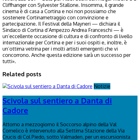
Cliffhanger con Sylvester Stallone. Insomma, il grande
cinema è di casa a Cortina e noi non possiamo che
sostenere Cortinametraggio con convinzione e
partecipazione. Il Festival della Mayneri — dichiara il
Sindaco di Cortina d’Ampezzo Andrea Franceschi — è
un’eccellente occasione di cultura e di confronto di livello
internazionale per Cortina e per i suoi ospiti e, inoltre, è
un’ottima vetrina per i molti artisti emergenti che vi
concorrono. Anche questa edizione sarà un successo per
tutti».
Related posts
Notizie
Scivola sul sentiero a Danta di
Cadore
Attorno a mezzogiorno il Soccorso alpino della Val
Comelico è intervenuto alla Settima Stazione della Via
Crucis di Col Piedo, sotto Valmaden, per un escursionista