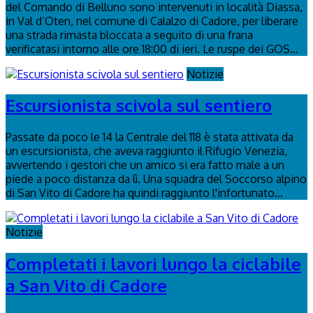
del Comando di Belluno sono intervenuti in località Diassa,
in Val d’Oten, nel comune di Calalzo di Cadore, per liberare
una strada rimasta bloccata a seguito di una frana
verificatasi intorno alle ore 18:00 di ieri. Le ruspe dei GOS...
Notizie
Escursionista scivola sul sentiero
Passate da poco le 14 la Centrale del 118 è stata attivata da
un escursionista, che aveva raggiunto il Rifugio Venezia,
avvertendo i gestori che un amico si era fatto male a un
piede a poco distanza da lì. Una squadra del Soccorso alpino
di San Vito di Cadore ha quindi raggiunto l'infortunato...
Notizie
Completati i lavori lungo la ciclabile
a San Vito di Cadore