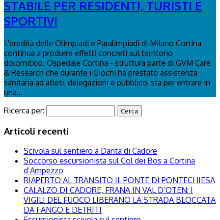
STABILE PER RESIDENTI, TURISTI E
SPORTIVI
L'eredità delle Olimpiadi e Paralimpiadi di Milano Cortina
continua a produrre effetti concreti sul territorio
dolomitico. Ospedale Cortina - struttura parte di GVM Care
& Research che durante i Giochi ha prestato assistenza
sanitaria ad atleti, delegazioni e pubblico, sta per entrare in
una...
Ricerca per:
Articoli recenti
Scivola sul sentiero a Danta di Cadore
Soccorso escursionista sul Col dei Bos a Cortina
d’Ampezzo
RIAPERTO AL TRANSITO IL PONTE DI PONTECHIESA
CALALZO DI CADORE, FRANA IN VAL D’OTEN: I
VIGILI DEL FUOCO LIBERANO LA STRADA BLOCCATA
DA FANGO E DETRITI
Escursionista scivola sul sentiero