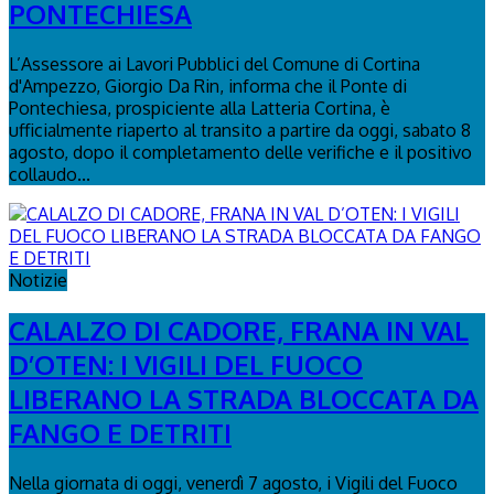
PONTECHIESA
L’Assessore ai Lavori Pubblici del Comune di Cortina
d'Ampezzo, Giorgio Da Rin, informa che il Ponte di
Pontechiesa, prospiciente alla Latteria Cortina, è
ufficialmente riaperto al transito a partire da oggi, sabato 8
agosto, dopo il completamento delle verifiche e il positivo
collaudo...
Notizie
CALALZO DI CADORE, FRANA IN VAL
D’OTEN: I VIGILI DEL FUOCO
LIBERANO LA STRADA BLOCCATA DA
FANGO E DETRITI
Nella giornata di oggi, venerdì 7 agosto, i Vigili del Fuoco