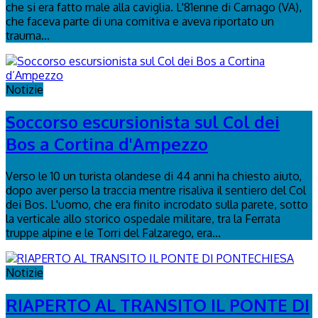
che si era fatto male alla caviglia. L'81enne di Carnago (VA),
che faceva parte di una comitiva e aveva riportato un
trauma...
Notizie
Soccorso escursionista sul Col dei
Bos a Cortina d'Ampezzo
Verso le 10 un turista olandese di 44 anni ha chiesto aiuto,
dopo aver perso la traccia mentre risaliva il sentiero del Col
dei Bos. L'uomo, che era finito incrodato sulla parete, sotto
la verticale allo storico ospedale militare, tra la Ferrata
truppe alpine e le Torri del Falzarego, era...
Notizie
RIAPERTO AL TRANSITO IL PONTE DI