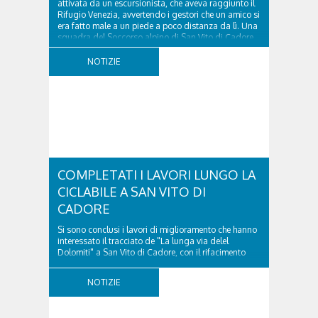
attivata da un escursionista, che aveva raggiunto il
Rifugio Venezia, avvertendo i gestori che un amico si
era fatto male a un piede a poco distanza da lì. Una
squadra del Soccorso alpino di San Vito di Cadore
ha quindi raggiunto l'infortunato...
NOTIZIE
COMPLETATI I LAVORI LUNGO LA
CICLABILE A SAN VITO DI
CADORE
Si sono conclusi i lavori di miglioramento che hanno
interessato il tracciato de "La lunga via delel
Dolomiti" a San Vito di Cadore, con il rifacimento
della nuova pavimentazione in asfalto, il ripristino
della segnaletica orizzontale e l'installazione di
NOTIZIE
appositi dissuasori in corrispondenza...