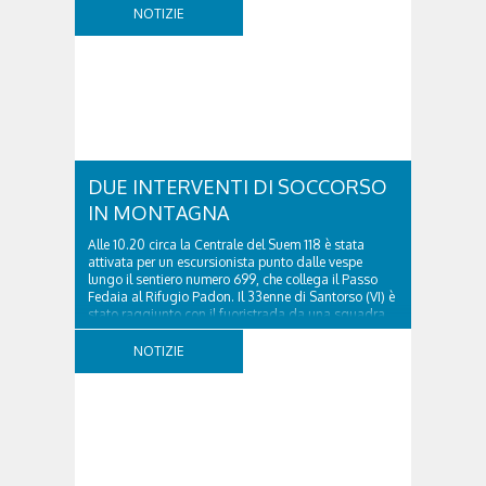
NOTIZIE
DUE INTERVENTI DI SOCCORSO
IN MONTAGNA
Alle 10.20 circa la Centrale del Suem 118 è stata
attivata per un escursionista punto dalle vespe
lungo il sentiero numero 699, che collega il Passo
Fedaia al Rifugio Padon. Il 33enne di Santorso (VI) è
stato raggiunto con il fuoristrada da una squadra
del Soccorso alpino della Val Pettorina...
NOTIZIE