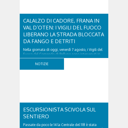
CALALZO DI CADORE, FRANA IN
VAL D’OTEN: I VIGILI DEL FUOCO
LIBERANO LA STRADA BLOCCATA
DA FANGO E DETRITI
Nella giornata di oggi, venerdì 7 agosto, i Vigili del
Fuoco del Comando di Belluno sono intervenuti in
località Diassa, in Val d’Oten, nel comune di Calalzo
di Cadore, per liberare una strada rimasta bloccata
NOTIZIE
a seguito di una frana verificatasi intorno alle ore
18:00 di ieri. Le ruspe dei GOS...
ESCURSIONISTA SCIVOLA SUL
SENTIERO
Passate da poco le 14 la Centrale del 118 è stata