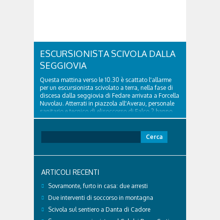
ESCURSIONISTA SCIVOLA DALLA
SEGGIOVIA
Questa mattina verso le 10.30 è scattato l'allarme
per un escursionista scivolato a terra, nella fase di
discesa dalla seggiovia di Fedare arrivata a Forcella
Nuvolau. Atterrati in piazzola all'Averau, personale
sanitario e tecnico di elisoccorso di Falco 2 hanno
raggiunto il 74enne di Teolo...
Ricerca
per:
ARTICOLI RECENTI
Sovramonte, furto in casa: due arresti
Due interventi di soccorso in montagna
Scivola sul sentiero a Danta di Cadore