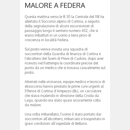
MALORE A FEDERA
Questa mattina verso le 8.30 la Centrale del 118 ha
allertato il Soccorso alpino di Cortina, a seguito
della segnalazione di alcuni escursionisti di
passaggio lungo il sentiero numero 432, che si
erano imbattuti in un uomo a terra privo di
coscienza in località Federa.
Sul posto veniva inviata una squadra di
soccorritori della Guardia di finanza di Cortina e
l’elicottero del Suem di Pieve di Cadore, dopo aver
ricevuto nel frattempo le coordinate precise del
punto da un medico che si trovava casualmente sul
posto.
Atterrati nelle vicinanze, equipe medico e tecnico di
elisoccorso hanno prestato le prime cure urgenti al
59enne di Cortina d’Ampezzo (BL), un cacciatore
che stava risalendo in direzione della Croda da
Lago, quando era stato quasi sicuramente colto
da malore.
Una volta imbarellato, l’uomo è stato portato dai
soccorritori all’elicottero, imbarcato e trasportato in
gravi condizioni all’ospedale di Belluno.