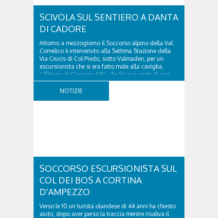
SCIVOLA SUL SENTIERO A DANTA
DI CADORE
Attorno a mezzogiorno il Soccorso alpino della Val
Comelico è intervenuto alla Settima Stazione della
Via Crucis di Col Piedo, sotto Valmaden, per un
escursionista che si era fatto male alla caviglia.
L'81enne di Carnago (VA), che faceva parte di una
comitiva e aveva riportato un trauma...
NOTIZIE
SOCCORSO ESCURSIONISTA SUL
COL DEI BOS A CORTINA
D'AMPEZZO
Verso le 10 un turista olandese di 44 anni ha chiesto
aiuto, dopo aver perso la traccia mentre risaliva il