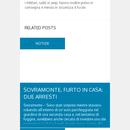
I militari, saliti in jeep, hanno inoltre preso in
consegna e messo in sicurezza il fucile.
RELATED POSTS
NOTIZIE
SOVRAMONTE, FURTO IN CASA:
DUE ARRESTI
Sovramonte – Sono stati sorpresi mentre stavano
rubando all’interno di un’auto parcheggiata nel
giardino di una seconda casa e, nel tentativo di
fuggire, avrebbero anche cercato di investire uno dei
proprietari. La fuga è però durata poco: grazie alla
tempestiva chiamata al 112 e all’intervento...