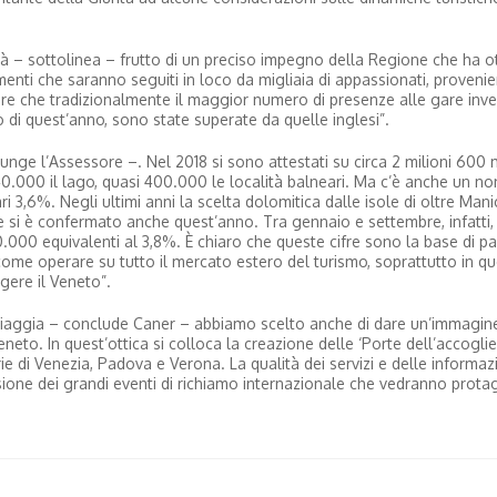
tà – sottolinea – frutto di un preciso impegno della Regione che ha o
menti che saranno seguiti in loco da migliaia di appassionati, provenie
re che tradizionalmente il maggior numero di presenze alle gare inve
di quest’anno, sono state superate da quelle inglesi”.
iunge l’Assessore –. Nel 2018 si sono attestati su circa 2 milioni 600 
0.000 il lago, quasi 400.000 le località balneari. Ma c’è anche un no
i 3,6%. Negli ultimi anni la scelta dolomitica dalle isole di oltre Man
e si è confermato anche quest’anno. Tra gennaio e settembre, infatti, 
000 equivalenti al 3,8%. È chiaro che queste cifre sono la base di pa
ome operare su tutto il mercato estero del turismo, soprattutto in qu
gere il Veneto”.
hi viaggia – conclude Caner – abbiamo scelto anche di dare un’immagin
to. In quest’ottica si colloca la creazione delle ‘Porte dell’accoglie
ie di Venezia, Padova e Verona. La qualità dei servizi e delle informazi
sione dei grandi eventi di richiamo internazionale che vedranno protag