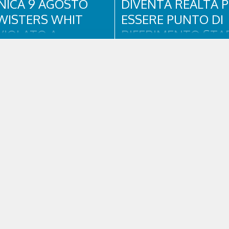
ICA 9 AGOSTO
DIVENTA REALTÀ 
WISTERS WHIT
ESSERE PUNTO DI
VIOLATO A
RIFERIMENTO STAB
NA D’AMPEZZO
PER RESIDENTI, TU
E SPORTIVI
ento all’insegna di blues, funky
il quale si rinnova una
L'eredità delle Olimpiadi e Parali
one collaudata, quella con il
Milano Cortina continua a produrr
lues&Soul Festival. Domenica 9
concreti sul territorio dolomitic
 18.00 in piazza Dibona andrà in
Cortina - struttura parte di GVM
show carico di groove, con una
Research che durante i Giochi h
sima sessione ritmica e...
assistenza sanitaria ad atleti, de
pubblico, sta per entrare in una..