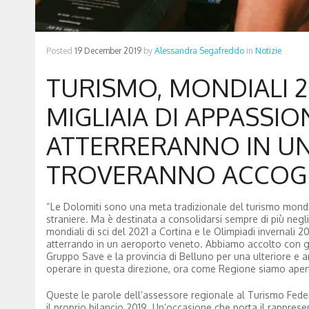
Posted
19 December 2019
by
Alessandra Segafreddo
in
Notizie
TURISMO, MONDIALI 20
MIGLIAIA DI APPASSIO
ATTERRERANNO IN U
TROVERANNO ACCOGLIE
“Le Dolomiti sono una meta tradizionale del turismo mondial
straniere. Ma è destinata a consolidarsi sempre di più negl
mondiali di sci del 2021 a Cortina e le Olimpiadi invernali 
atterrando in un aeroporto veneto. Abbiamo accolto con gran
Gruppo Save e la provincia di Belluno per una ulteriore e a
operare in questa direzione, ora come Regione siamo aperti 
Queste le parole dell’assessore regionale al Turismo Feder
il proprio bilancio 2019. Un’occasione che porta il rappres