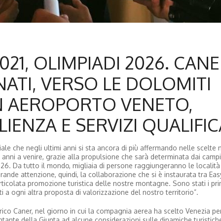
21, OLIMPIADI 2026. CANE
NATI, VERSO LE DOLOMITI
N AEROPORTO VENETO,
NZA E SERVIZI QUALIFICA
e che negli ultimi anni si sta ancora di più affermando nelle scelte n
i anni a venire, grazie alla propulsione che sarà determinata dai camp
2026. Da tutto il mondo, migliaia di persone raggiungeranno le località
de attenzione, quindi, la collaborazione che si è instaurata tra EasyJ
rticolata promozione turistica delle nostre montagne. Sono stati i pri
a ogni altra proposta di valorizzazione del nostro territorio”.
ico Caner, nel giorno in cui la compagnia aerea ha scelto Venezia per
entante della Giunta ad alcune considerazioni sulle dinamiche turistich