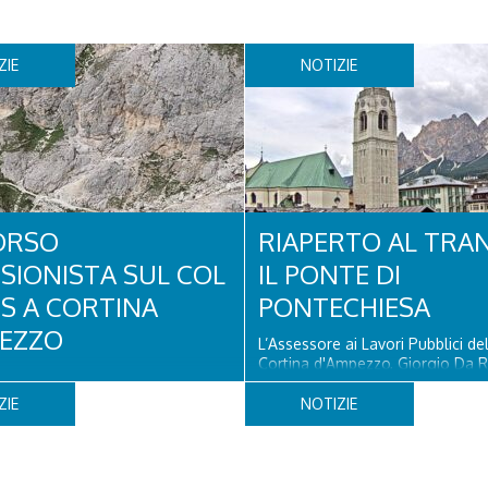
ZIE
NOTIZIE
ORSO
RIAPERTO AL TRA
SIONISTA SUL COL
IL PONTE DI
OS A CORTINA
PONTECHIESA
EZZO
L’Assessore ai Lavori Pubblici d
Cortina d'Ampezzo, Giorgio Da R
 un turista olandese di 44 anni ha
che il Ponte di Pontechiesa, pros
to, dopo aver perso la traccia
alla Latteria Cortina, è ufficialm
ZIE
NOTIZIE
iva il sentiero del Col dei Bos.
al transito a partire da oggi, sab
 era finito incrodato sulla
agosto, dopo il completamento 
o la verticale allo storico
verifiche e il positivo collaudo...
litare, tra la Ferrata truppe