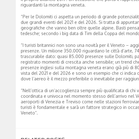
riguardanti la montagna veneta.
“Per le Dolomiti ci aspetta un periodo di grande potenziali
due grandi eventi del 2021 e del 2026. Si tratta di appunta
geografiche che vanno ben oltre quelle alpine. Basti pensa
tedesche; secondo i big data di Tim della Coppa del mondo 
“I turisti britannici non sono una novità per il Veneto – agg
presenze. Un milione 350.000 riguardano le città d’arte, 74
trascurabile dato: quasi 85.000 presenze sulle Dolomiti, par
registrato momenti di crescita anche sensibile; un trend ch
presenze inglesi sulla montagna veneta erano già più di 80.
vista del 2021 e del 2026 e sono un esempio che ci indica c
dove l’aereo è il mezzo preferibile o inevitabile per raggiun
“Nell’ottica di un’accoglienza sempre più qualificata di c
coordinata e univoca nel momento stesso dell’arrivo nel Vene
aeroporti di Venezia e Treviso come nelle stazioni ferroviar
turisti è fondamentale e sarà un fattore strategico in occa
Veneto”.