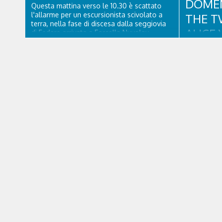
DOMEN
Questa mattina verso le 10.30 è scattato
l'allarme per un escursionista scivolato a
THE T
terra, nella fase di discesa dalla seggiovia
ALICE 
di Fedare arrivata a Forcella Nuvolau.
Atterrati in piazzola all'Averau, personale
CORTI
sanitario e tecnico di elisoccorso di Falco 2
hanno raggiunto il 74enne di Teolo...
Un appuntam
e soul con 
collaborazi
Dolomiti B
agosto alle
scena uno 
collaudatis