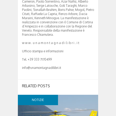
Cameron, Paolo Sorrentino, Azar Nafisi, Alberto
Arbasino, Serge Latouche, Goli Taraghi, Marco
Paolini, Sonallah Ibrahim, Boris Pahor, Mogol, Pietro
Citati, Raffaele La Capria, Renzo Arbore, Dacia
Maraini, Kenneth Minogue. La manifestazione è
realizzata in convenzione con il Comune di Cortina
d’Ampezzo e in collaborazione con la Regione del
Veneto. Responsabile della manifestazione è
Francesco Chiamulera.
w w w . u n a m o n t a g n a d i l i b r i . i t
Ufficio stampa e informazioni
Tel. +39 333 7170499
info@unamontagnadilibri.it
RELATED POSTS
NOTIZIE