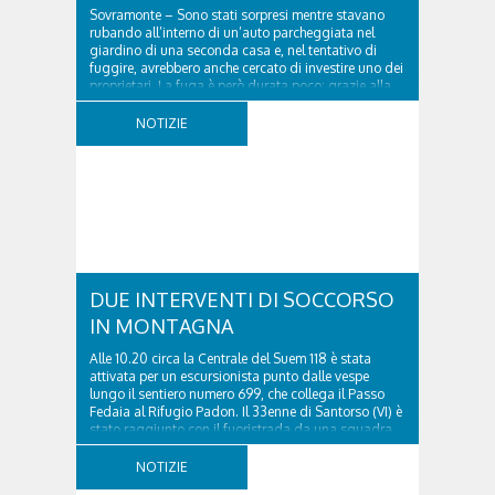
Sovramonte – Sono stati sorpresi mentre stavano
rubando all’interno di un’auto parcheggiata nel
giardino di una seconda casa e, nel tentativo di
fuggire, avrebbero anche cercato di investire uno dei
proprietari. La fuga è però durata poco: grazie alla
tempestiva chiamata al 112 e all’intervento...
NOTIZIE
DUE INTERVENTI DI SOCCORSO
IN MONTAGNA
Alle 10.20 circa la Centrale del Suem 118 è stata
attivata per un escursionista punto dalle vespe
lungo il sentiero numero 699, che collega il Passo
Fedaia al Rifugio Padon. Il 33enne di Santorso (VI) è
stato raggiunto con il fuoristrada da una squadra
del Soccorso alpino della Val Pettorina...
NOTIZIE