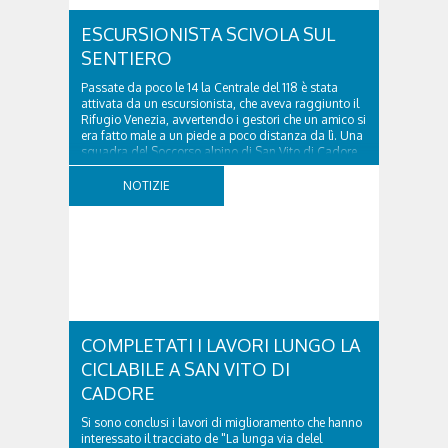
ESCURSIONISTA SCIVOLA SUL
SENTIERO
Passate da poco le 14 la Centrale del 118 è stata
attivata da un escursionista, che aveva raggiunto il
Rifugio Venezia, avvertendo i gestori che un amico si
era fatto male a un piede a poco distanza da lì. Una
squadra del Soccorso alpino di San Vito di Cadore
ha quindi raggiunto l'infortunato...
NOTIZIE
COMPLETATI I LAVORI LUNGO LA
CICLABILE A SAN VITO DI
CADORE
Si sono conclusi i lavori di miglioramento che hanno
interessato il tracciato de "La lunga via delel