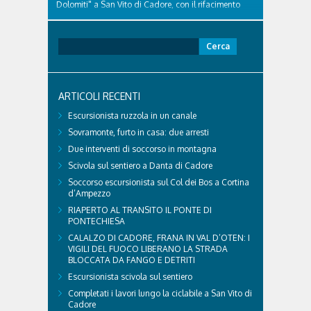
Dolomiti" a San Vito di Cadore, con il rifacimento
della nuova pavimentazione in asfalto, il ripristino
della segnaletica orizzontale e l'installazione di
appositi dissuasori in corrispondenza...
Ricerca
per:
ARTICOLI RECENTI
Escursionista ruzzola in un canale
Sovramonte, furto in casa: due arresti
Due interventi di soccorso in montagna
Scivola sul sentiero a Danta di Cadore
Soccorso escursionista sul Col dei Bos a Cortina
d’Ampezzo
RIAPERTO AL TRANSITO IL PONTE DI
PONTECHIESA
CALALZO DI CADORE, FRANA IN VAL D’OTEN: I
VIGILI DEL FUOCO LIBERANO LA STRADA
BLOCCATA DA FANGO E DETRITI
Escursionista scivola sul sentiero
Completati i lavori lungo la ciclabile a San Vito di
Cadore