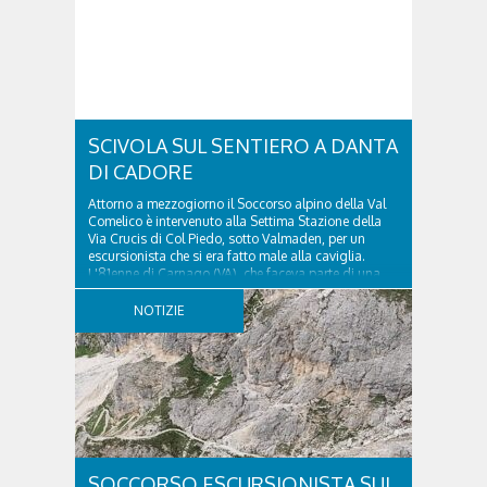
SCIVOLA SUL SENTIERO A DANTA
DI CADORE
Attorno a mezzogiorno il Soccorso alpino della Val
Comelico è intervenuto alla Settima Stazione della
Via Crucis di Col Piedo, sotto Valmaden, per un
escursionista che si era fatto male alla caviglia.
L'81enne di Carnago (VA), che faceva parte di una
comitiva e aveva riportato un trauma...
NOTIZIE
SOCCORSO ESCURSIONISTA SUL