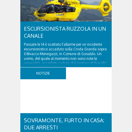
ESCURSIONISTA RUZZOLA IN UN
CANALE
Passate le 14 è scattato l'allarme per un incidente
escursionistico accaduto sulla Croda Granda sopra
il Bivacco Menegazzi, in Comune di Gosaldo. Un
uomo, del quale al momento non sono note le
generalità, era infatti caduto dal sentiero di Forcella
delle Mughe, ruzzolando per una quindicina...
NOTIZIE
SOVRAMONTE, FURTO IN CASA:
DUE ARRESTI