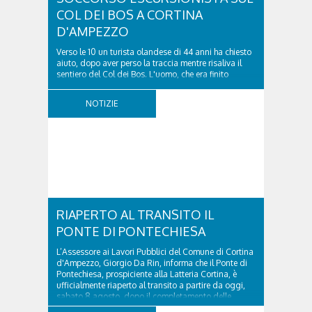
COL DEI BOS A CORTINA
D'AMPEZZO
Verso le 10 un turista olandese di 44 anni ha chiesto
aiuto, dopo aver perso la traccia mentre risaliva il
sentiero del Col dei Bos. L'uomo, che era finito
incrodato sulla parete, sotto la verticale allo storico
ospedale militare, tra la Ferrata truppe alpine e le
NOTIZIE
Torri del Falzarego, era...
RIAPERTO AL TRANSITO IL
PONTE DI PONTECHIESA
L’Assessore ai Lavori Pubblici del Comune di Cortina
d'Ampezzo, Giorgio Da Rin, informa che il Ponte di
Pontechiesa, prospiciente alla Latteria Cortina, è
ufficialmente riaperto al transito a partire da oggi,
sabato 8 agosto, dopo il completamento delle
verifiche e il positivo collaudo...