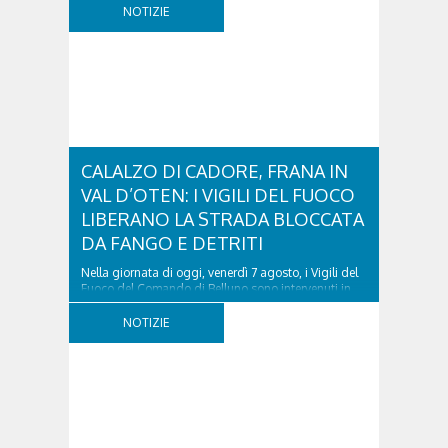
NOTIZIE
CALALZO DI CADORE, FRANA IN
VAL D’OTEN: I VIGILI DEL FUOCO
LIBERANO LA STRADA BLOCCATA
DA FANGO E DETRITI
Nella giornata di oggi, venerdì 7 agosto, i Vigili del
Fuoco del Comando di Belluno sono intervenuti in
località Diassa, in Val d’Oten, nel comune di Calalzo
di Cadore, per liberare una strada rimasta bloccata
NOTIZIE
a seguito di una frana verificatasi intorno alle ore
18:00 di ieri. Le ruspe dei GOS...