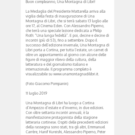
Buon compleanno, Una Montagna di Libri!
La Medaglia del Presidente Mattarella arriva alla
vigilia della festa di inaugurazione di Una
Montagna di Libri, che si terrà sabato 13 luglio alle
ore 17, al Cinema Eden. Con Alessandro Piperno,
che terrà una speciale lezione dedicata a Philip
Roth: “Una lunga fedeltà”. E poi, decine e decine di
incontri (più di 53), fino a settembre. Dopo il
successo dell’edizione invernale, Una Montagna di
Libri porta a Cortina, per tutta l’estate, un carnet di
oltre un appuntamento al giorno con alcune delle
figure di maggior rilievo della cultura, della
letteratura e del giornalismo italiano e
internazionale. Il programma completo è
visualizzabile su www.unamontagnadilibri.it.
(Foto Giacomo Pompanin)
11 luglio 2019
Una Montagna di Libri ha luogo a Cortina
d’Ampezzo d’estate e d’inverno, in due edizioni.
Con oltre settanta incontri annuali, è la
manifestazione protagonista della stagione
letteraria cortinese. Ospiti delle precedenti edizioni
della rassegna sono stati, tra gli altri, Emmanuel
Carrère, Hanif Kureishi, Alessandro Piperno, Peter