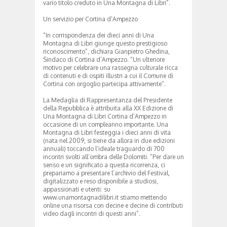
vario titolo creduto in Una Montagna di Libri”.
Un servizio per Cortina d’Ampezzo
“In corrispondenza dei dieci anni di Una
Montagna di Libri giunge questo prestigioso
riconoscimento”, dichiara Gianpietro Ghedina,
Sindaco di Cortina d’Ampezzo. “Un ulteriore
motivo per celebrare una rassegna culturale ricca
di contenuti e di ospiti illustri a cui il Comune di
Cortina con orgoglio partecipa attivamente”.
La Medaglia di Rappresentanza del Presidente
della Repubblica è attribuita alla XX Edizione di
Una Montagna di Libri Cortina d’Ampezzo in
occasione di un compleanno importante. Una
Montagna di Libri festeggia i dieci anni di vita
(nata nel 2009, si tiene da allora in due edizioni
annuali) toccando l’ideale traguardo di 700
incontri svolti all’ombra delle Dolomiti. “Per dare un
senso e un significato a questa ricorrenza, ci
prepariamo a presentare l’archivio del Festival,
digitalizzato e reso disponibile a studiosi,
appassionati e utenti: su
www.unamontagnadilibri.it stiamo mettendo
online una risorsa con decine e decine di contributi
video dagli incontri di questi anni”.