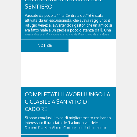
SENTIERO
Passate da poco le 14 la Centrale del 118 è stata
attivata da un escursionista, che aveva raggiunto il
Rifugio Venezia, avvertendo i gestori che un amico si
era fatto male a un piede a poco distanza da lì. Una
squadra del Soccorso alpino di San Vito di Cadore
ha quindi raggiunto l'infortunato...
NOTIZIE
COMPLETATI I LAVORI LUNGO LA
CICLABILE A SAN VITO DI
CADORE
Si sono conclusi i lavori di miglioramento che hanno
interessato il tracciato de "La lunga via delel
Dolomiti" a San Vito di Cadore, con il rifacimento
della nuova pavimentazione in asfalto, il ripristino