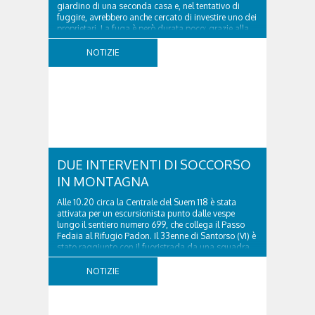
giardino di una seconda casa e, nel tentativo di
fuggire, avrebbero anche cercato di investire uno dei
proprietari. La fuga è però durata poco: grazie alla
tempestiva chiamata al 112 e all’intervento...
NOTIZIE
DUE INTERVENTI DI SOCCORSO
IN MONTAGNA
Alle 10.20 circa la Centrale del Suem 118 è stata
attivata per un escursionista punto dalle vespe
lungo il sentiero numero 699, che collega il Passo
Fedaia al Rifugio Padon. Il 33enne di Santorso (VI) è
stato raggiunto con il fuoristrada da una squadra
del Soccorso alpino della Val Pettorina...
NOTIZIE