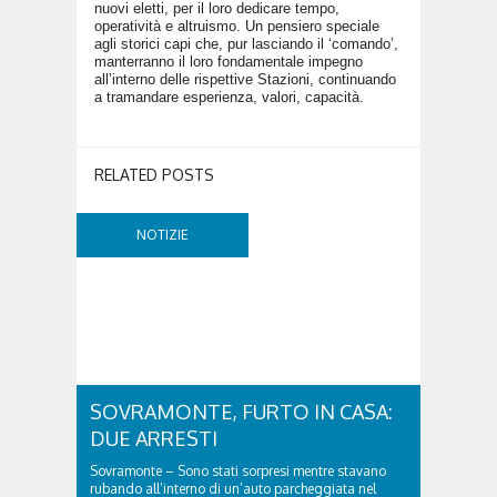
nuovi eletti, per il loro dedicare tempo,
operatività e altruismo. Un pensiero speciale
agli storici capi che, pur lasciando il ‘comando’,
manterranno il loro fondamentale impegno
all’interno delle rispettive Stazioni, continuando
a tramandare esperienza, valori, capacità.
RELATED POSTS
NOTIZIE
SOVRAMONTE, FURTO IN CASA:
DUE ARRESTI
Sovramonte – Sono stati sorpresi mentre stavano
rubando all’interno di un’auto parcheggiata nel