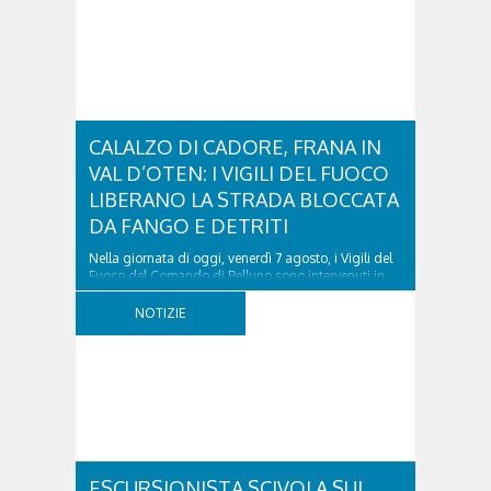
CALALZO DI CADORE, FRANA IN
VAL D’OTEN: I VIGILI DEL FUOCO
LIBERANO LA STRADA BLOCCATA
DA FANGO E DETRITI
Nella giornata di oggi, venerdì 7 agosto, i Vigili del
Fuoco del Comando di Belluno sono intervenuti in
località Diassa, in Val d’Oten, nel comune di Calalzo
di Cadore, per liberare una strada rimasta bloccata
NOTIZIE
a seguito di una frana verificatasi intorno alle ore
18:00 di ieri. Le ruspe dei GOS...
ESCURSIONISTA SCIVOLA SUL