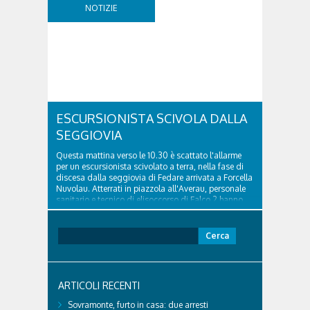
della segnaletica orizzontale e l'installazione di
NOTIZIE
appositi dissuasori in corrispondenza...
ESCURSIONISTA SCIVOLA DALLA
SEGGIOVIA
Questa mattina verso le 10.30 è scattato l'allarme
per un escursionista scivolato a terra, nella fase di
discesa dalla seggiovia di Fedare arrivata a Forcella
Nuvolau. Atterrati in piazzola all'Averau, personale
sanitario e tecnico di elisoccorso di Falco 2 hanno
raggiunto il 74enne di Teolo...
Ricerca
per:
ARTICOLI RECENTI
Sovramonte, furto in casa: due arresti