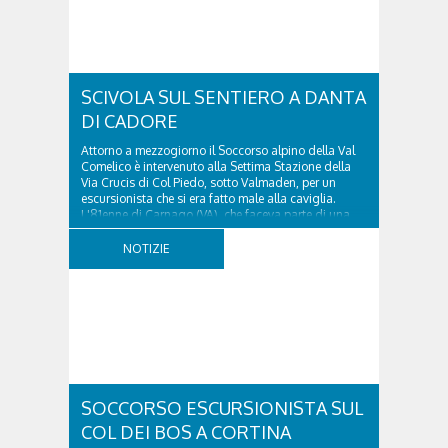
SCIVOLA SUL SENTIERO A DANTA
DI CADORE
Attorno a mezzogiorno il Soccorso alpino della Val
Comelico è intervenuto alla Settima Stazione della
Via Crucis di Col Piedo, sotto Valmaden, per un
escursionista che si era fatto male alla caviglia.
L'81enne di Carnago (VA), che faceva parte di una
comitiva e aveva riportato un trauma...
NOTIZIE
SOCCORSO ESCURSIONISTA SUL
COL DEI BOS A CORTINA