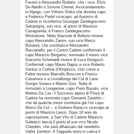
Favero e Alessandro Rudatis, che i vice, Elvis
De Nardin e Simone Chenet. Avvicendamento
in Alpago, con Vittorio Stoka che diventa capo
e Federico Pedol vicecapo; ad Auronzo di
Cadore si riconferma Giuseppe Zandegiacomo
Sampogna, suo vice, al posto di Maurizio
Casagranda, è Franco Zandegiacomo
Mistrotione. Nella Stazione di Belluno rimane
capo Alessandro Zanon, suo vice Marco
Bonanni, che sostituisce Alessandro
Raccanello; per il Centro Cadore confermato il
capo Maurizio Bergamo, nominato il nuovo vice
Giacomo Schenardi invece di Luca Doriguzzi.
Confermati capo Mauro Dapoz e vice Roberto
Santuz a Cortina d’Ampezzo, così come a
Feltre restano Marcello Broccon e Franco
Casanova e a Livinallongo del Col di Lana
Giorgio Sorarui e Marino Zorz. Nulla di
immutato a Longarone, capo Piero Busato, vice
Matteo Da Cas; il Soccorso alpino di Pieve di
Cadore ha nominato capo Giovanni Zanettin –
che da qualche mese sostituiva già l’ex capo
Marco Da Col – e Giuliano Baracco vicecapo al
posto di Maurizio Liessi. Dopo 10 anni da
capostazione, a San Vito di Cadore Maurizio
Galeazzi lascia il posto al suo vice Nicola
Cherubin, che sarà affiancato dal neoeletto
Valter Zambon. A Sappada resta in carica il