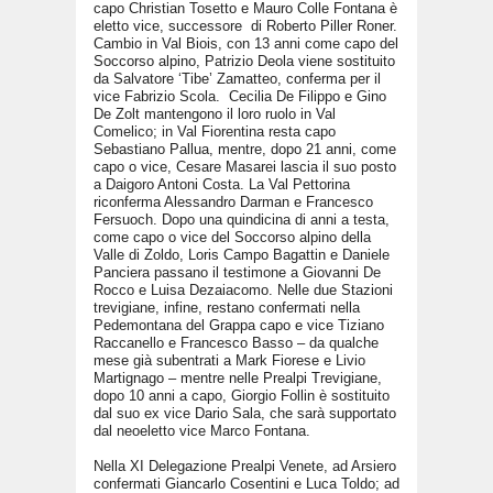
capo Christian Tosetto e Mauro Colle Fontana è
eletto vice, successore di Roberto Piller Roner.
Cambio in Val Biois, con 13 anni come capo del
Soccorso alpino, Patrizio Deola viene sostituito
da Salvatore ‘Tibe’ Zamatteo, conferma per il
vice Fabrizio Scola. Cecilia De Filippo e Gino
De Zolt mantengono il loro ruolo in Val
Comelico; in Val Fiorentina resta capo
Sebastiano Pallua, mentre, dopo 21 anni, come
capo o vice, Cesare Masarei lascia il suo posto
a Daigoro Antoni Costa. La Val Pettorina
riconferma Alessandro Darman e Francesco
Fersuoch. Dopo una quindicina di anni a testa,
come capo o vice del Soccorso alpino della
Valle di Zoldo, Loris Campo Bagattin e Daniele
Panciera passano il testimone a Giovanni De
Rocco e Luisa Dezaiacomo. Nelle due Stazioni
trevigiane, infine, restano confermati nella
Pedemontana del Grappa capo e vice Tiziano
Raccanello e Francesco Basso – da qualche
mese già subentrati a Mark Fiorese e Livio
Martignago – mentre nelle Prealpi Trevigiane,
dopo 10 anni a capo, Giorgio Follin è sostituito
dal suo ex vice Dario Sala, che sarà supportato
dal neoeletto vice Marco Fontana.
Nella XI Delegazione Prealpi Venete, ad Arsiero
confermati Giancarlo Cosentini e Luca Toldo; ad