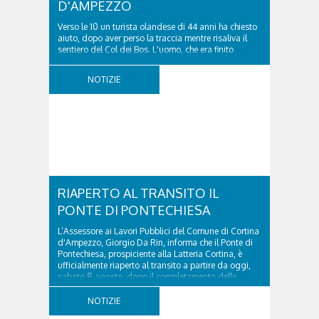
D'AMPEZZO
Verso le 10 un turista olandese di 44 anni ha chiesto
aiuto, dopo aver perso la traccia mentre risaliva il
sentiero del Col dei Bos. L'uomo, che era finito
incrodato sulla parete, sotto la verticale allo storico
ospedale militare, tra la Ferrata truppe alpine e le
NOTIZIE
Torri del Falzarego, era...
RIAPERTO AL TRANSITO IL
PONTE DI PONTECHIESA
L’Assessore ai Lavori Pubblici del Comune di Cortina
d'Ampezzo, Giorgio Da Rin, informa che il Ponte di
Pontechiesa, prospiciente alla Latteria Cortina, è
ufficialmente riaperto al transito a partire da oggi,
sabato 8 agosto, dopo il completamento delle
verifiche e il positivo collaudo...
NOTIZIE