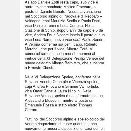
Asiago Daniele Zotti resta capo, suo vice è
stato invece nominato Matteo Fraccaro, al
posto di Daniele Bonato. Nessuna variazione
nel Soccorso alpino di Padova e di Recoaro –
Valdagno, capi Maurizio Scollo e Paolo Dani,
vice Daniele Tonin e Luca Cortese. Nella
Stazione di Schio, dopo 6 anni da capo e 6 da
vice, Andrea Dalle Nogare lascia il posto al suo
vice Luca Nardi, nuovo vice sarà Paolo Sandri.
A Verona conferma sia per il capo, Roberto
Morandi, che per il vice, Alberto Corà. Vi
comunichiamo infine la recente nomina al
vertice della XI Delegazione Prealpi Venete del
nuovo delegato Alberto Barbirato, che subentra
a Ernesto Chesta.
Nella VI Delegazione Speleo, conferme nelle
Stazioni Veneto Orientale e Vicenza speleo,
capi Andrea Pirovano e Simone Valmorbida,
vice Omar Canei e Laura Nicolini. Nella
Stazione Verona speleo è riconfermato il capo,
Alessandro Mosconi, mentre al posto di
Emanuele Pozza è stato eletto Thomas
Carraro.
Tutti noi del Soccorso alpino e speleologico del
Veneto ringraziamo di cuore quanti si sono
nuovamente messi a disposizione, così come i