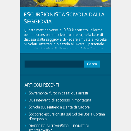
ESCURSIONISTA SCIVOLA DALLA
SEGGIOVIA
Questa mattina verso le 10.30 è scattato l'allarme
per un escursionista scivolato a terra, nella fase di
discesa dalla seggiovia di Fedare arrivata a Forcella
Nuvolau. Atterrati in piazzola all'Averau, personale
sanitario e tecnico di elisoccorso di Falco 2 hanno
raggiunto il 74enne di Teolo...
Ricerca
per:
ARTICOLI RECENTI
Sovramonte, furto in casa: due arresti
Due interventi di soccorso in montagna
Scivola sul sentiero a Danta di Cadore
Soccorso escursionista sul Col dei Bos a Cortina
d’Ampezzo
RIAPERTO AL TRANSITO IL PONTE DI
PONTECHIESA