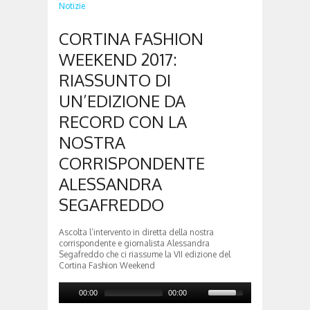
Notizie
CORTINA FASHION
WEEKEND 2017:
RIASSUNTO DI
UN’EDIZIONE DA
RECORD CON LA
NOSTRA
CORRISPONDENTE
ALESSANDRA
SEGAFREDDO
Ascolta l’intervento in diretta della nostra
corrispondente e giornalista Alessandra
Segafreddo che ci riassume la VII edizione del
Cortina Fashion Weekend
00:00
00:00