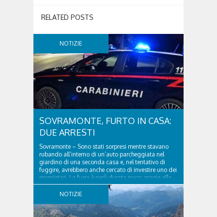
RELATED POSTS
NOTIZIE
SOVRAMONTE, FURTO IN CASA:
DUE ARRESTI
Sovramonte – Sono stati sorpresi mentre stavano
rubando all’interno di un’auto parcheggiata nel
giardino di una seconda casa e, nel tentativo di
fuggire, avrebbero anche cercato di investire uno dei
proprietari. La fuga è però durata poco: grazie alla
tempestiva chiamata al 112 e all’intervento...
NOTIZIE