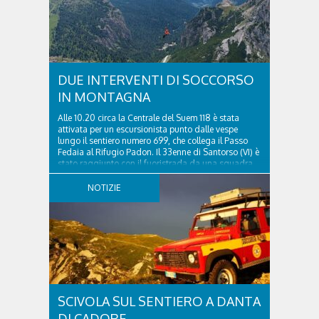
DUE INTERVENTI DI SOCCORSO
IN MONTAGNA
Alle 10.20 circa la Centrale del Suem 118 è stata
attivata per un escursionista punto dalle vespe
lungo il sentiero numero 699, che collega il Passo
Fedaia al Rifugio Padon. Il 33enne di Santorso (VI) è
stato raggiunto con il fuoristrada da una squadra
del Soccorso alpino della Val Pettorina...
NOTIZIE
SCIVOLA SUL SENTIERO A DANTA
DI CADORE