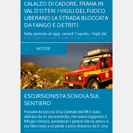
CALALZO DI CADORE, FRANA IN
VAL D’OTEN: I VIGILI DEL FUOCO
LIBERANO LA STRADA BLOCCATA
DA FANGO E DETRITI
Nella giornata di oggi, venerdì 7 agosto, i Vigili del
Fuoco del Comando di Belluno sono intervenuti in
località Diassa, in Val d’Oten, nel comune di Calalzo
di Cadore, per liberare una strada rimasta bloccata
NOTIZIE
a seguito di una frana verificatasi intorno alle ore
18:00 di ieri. Le ruspe dei GOS...
ESCURSIONISTA SCIVOLA SUL
SENTIERO
Passate da poco le 14 la Centrale del 118 è stata
attivata da un escursionista, che aveva raggiunto il
Rifugio Venezia, avvertendo i gestori che un amico si
era fatto male a un piede a poco distanza da lì. Una
squadra del Soccorso alpino di San Vito di Cadore