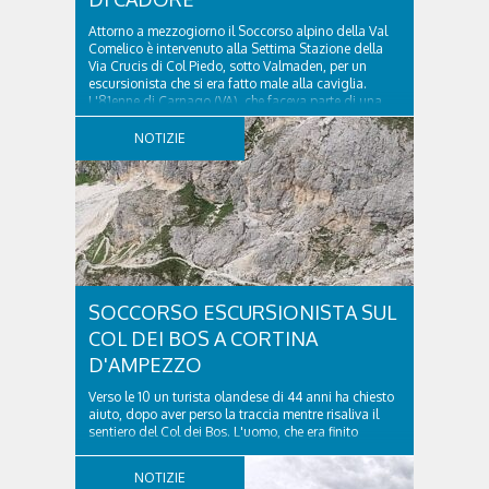
Attorno a mezzogiorno il Soccorso alpino della Val
Comelico è intervenuto alla Settima Stazione della
Via Crucis di Col Piedo, sotto Valmaden, per un
escursionista che si era fatto male alla caviglia.
L'81enne di Carnago (VA), che faceva parte di una
comitiva e aveva riportato un trauma...
NOTIZIE
SOCCORSO ESCURSIONISTA SUL
COL DEI BOS A CORTINA
D'AMPEZZO
Verso le 10 un turista olandese di 44 anni ha chiesto
aiuto, dopo aver perso la traccia mentre risaliva il
sentiero del Col dei Bos. L'uomo, che era finito
incrodato sulla parete, sotto la verticale allo storico
ospedale militare, tra la Ferrata truppe alpine e le
NOTIZIE
Torri del Falzarego, era...