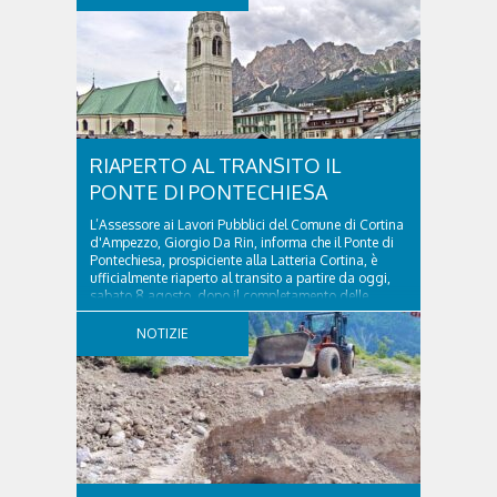
RIAPERTO AL TRANSITO IL
PONTE DI PONTECHIESA
L’Assessore ai Lavori Pubblici del Comune di Cortina
d'Ampezzo, Giorgio Da Rin, informa che il Ponte di
Pontechiesa, prospiciente alla Latteria Cortina, è
ufficialmente riaperto al transito a partire da oggi,
sabato 8 agosto, dopo il completamento delle
verifiche e il positivo collaudo...
NOTIZIE