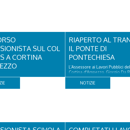
ORSO
RIAPERTO AL TRA
SIONISTA SUL COL
IL PONTE DI
OS A CORTINA
PONTECHIESA
EZZO
L’Assessore ai Lavori Pubblici d
Cortina d'Ampezzo, Giorgio Da R
 un turista olandese di 44 anni ha
che il Ponte di Pontechiesa, pros
to, dopo aver perso la traccia
alla Latteria Cortina, è ufficialm
ZIE
NOTIZIE
iva il sentiero del Col dei Bos.
al transito a partire da oggi, sab
 era finito incrodato sulla
agosto, dopo il completamento 
o la verticale allo storico
verifiche e il positivo collaudo...
litare, tra la Ferrata truppe
Torri del Falzarego, era...
SIONISTA SCIVOLA
COMPLETATI I LAV