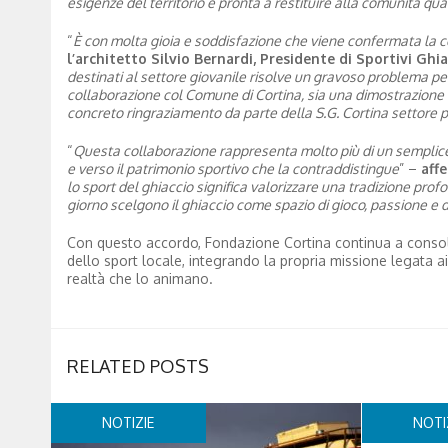
esigenze del territorio e pronta a restituire alla comunità qu
“
È con molta gioia e soddisfazione che viene confermata la c
l’architetto Silvio Bernardi, Presidente di Sportivi Ghia
destinati al settore giovanile risolve un gravoso problema pe
collaborazione col Comune di Cortina, sia una dimostrazione co
concreto ringraziamento da parte della S.G. Cortina settore p
“
Questa collaborazione rappresenta molto più di un semplice 
e verso il patrimonio sportivo che la contraddistingue
” –
aff
lo sport del ghiaccio significa valorizzare una tradizione pro
giorno scelgono il ghiaccio come spazio di gioco, passione e 
Con questo accordo, Fondazione Cortina continua a consol
dello sport locale, integrando la propria missione legata ai
realtà che lo animano.
RELATED POSTS
NOTIZIE
NOTI