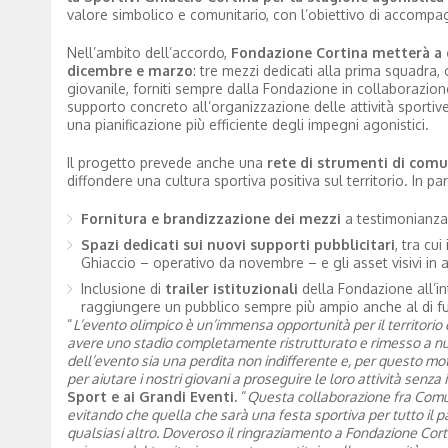
valore simbolico e comunitario, con l’obiettivo di accompagn
Nell’ambito dell’accordo,
Fondazione Cortina metterà a d
dicembre e marzo
: tre mezzi dedicati alla prima squadra, 
giovanile, forniti sempre dalla Fondazione in collaborazi
supporto concreto all’organizzazione delle attività sportiv
una pianificazione più efficiente degli impegni agonistici.
Il progetto prevede anche una
rete di strumenti di comun
diffondere una cultura sportiva positiva sul territorio. In par
Fornitura e brandizzazione dei mezzi
a testimonianza 
Spazi dedicati sui nuovi supporti pubblicitari
, tra cu
Ghiaccio – operativo da novembre – e gli asset visivi in a
Inclusione di
trailer istituzionali
della Fondazione all’i
raggiungere un pubblico sempre più ampio anche al di fuor
“
L’evento olimpico è un’immensa opportunità per il territorio 
avere uno stadio completamente ristrutturato e rimesso a nuo
dell’evento sia una perdita non indifferente e, per questo m
per aiutare i nostri giovani a proseguire le loro attività senza i
Sport e ai Grandi Eventi.
“
Questa collaborazione fra Comune
evitando che quella che sarà una festa sportiva per tutto il 
qualsiasi altro. Doveroso il ringraziamento a Fondazione Cor