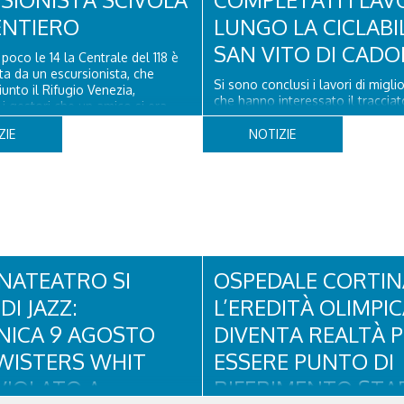
ENTIERO
LUNGO LA CICLABI
SAN VITO DI CADO
poco le 14 la Centrale del 118 è
ata da un escursionista, che
Si sono conclusi i lavori di migl
unto il Rifugio Venezia,
che hanno interessato il tracciat
i gestori che un amico si era
lunga via delel Dolomiti" a San V
a un piede a poco distanza da lì.
Cadore, con il rifacimento della
ZIE
NOTIZIE
a del Soccorso alpino di San
pavimentazione in asfalto, il ripri
ore ha quindi raggiunto
segnaletica orizzontale e l'instal
o...
appositi dissuasori in corrispond
NATEATRO SI
OSPEDALE CORTIN
DI JAZZ:
L’EREDITÀ OLIMPI
ICA 9 AGOSTO
DIVENTA REALTÀ 
WISTERS WHIT
ESSERE PUNTO DI
VIOLATO A
RIFERIMENTO STAB