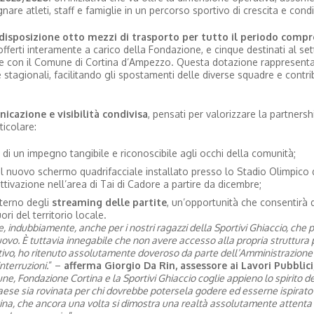
are atleti, staff e famiglie in un percorso sportivo di crescita e condi
isposizione otto mezzi di trasporto per tutto il periodo compr
offerti interamente a carico della Fondazione, e cinque destinati al se
one con il Comune di Cortina d’Ampezzo. Questa dotazione rappresent
e stagionali, facilitando gli spostamenti delle diverse squadre e contr
icazione e visibilità condivisa
, pensati per valorizzare la partnersh
ticolare:
di un impegno tangibile e riconoscibile agli occhi della comunità;
i il nuovo schermo quadrifacciale installato presso lo Stadio Olimpico 
ttivazione nell’area di Tai di Cadore a partire da dicembre;
nterno degli
streaming delle partite
, un’opportunità che consentirà d
i del territorio locale.
e, indubbiamente, anche per i nostri ragazzi della Sportivi Ghiaccio, che
vo. È tuttavia innegabile che non avere accesso alla propria struttura p
otivo, ho ritenuto assolutamente doveroso da parte dell’Amministrazione 
nterruzioni.
” –
afferma Giorgio Da Rin, assessore ai Lavori Pubblici,
, Fondazione Cortina e la Sportivi Ghiaccio coglie appieno lo spirito de
paese sia rovinata per chi dovrebbe potersela godere ed esserne ispirato 
tina, che ancora una volta si dimostra una realtà assolutamente attenta 