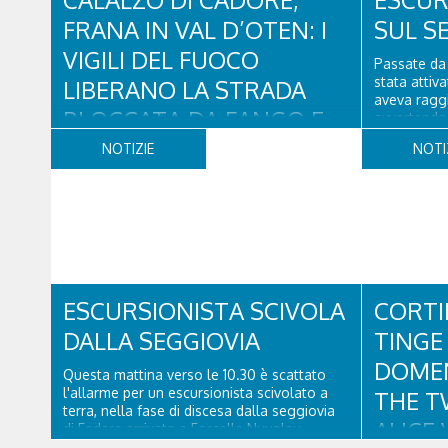
FRANA IN VAL D’OTEN: I
SUL S
VIGILI DEL FUOCO
Passate da 
stata attiv
LIBERANO LA STRADA
aveva raggi
BLOCCATA DA FANGO E
avvertendo 
fatto male 
DETRITI
NOTIZIE
NOTI
Una squadr
Vito di Cad
Nella giornata di oggi, venerdì 7 agosto, i
l'infortunat
Vigili del Fuoco del Comando di Belluno
sono intervenuti in località Diassa, in Val
d’Oten, nel comune di Calalzo di Cadore,
per liberare una strada rimasta bloccata a
seguito di una frana verificatasi intorno alle
ore 18:00 di ieri. Le ruspe dei GOS...
ESCURSIONISTA SCIVOLA
CORTI
DALLA SEGGIOVIA
TINGE 
DOMEN
Questa mattina verso le 10.30 è scattato
l'allarme per un escursionista scivolato a
THE T
terra, nella fase di discesa dalla seggiovia
ALICE 
di Fedare arrivata a Forcella Nuvolau.
Atterrati in piazzola all'Averau, personale