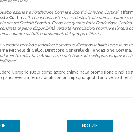
ando necessario.
”
ollaborazione tra Fondazione Cortina e Sportivi Ghiaccio Cortina
”
affer
ccio Cortina.
“La consegna di tre mezzi dedicati alla prima squadra e i 
r la nostra Società Sportiva. Credo che quanto fatto Fondazione Cortina,
ncreta di piena disponibilità verso le Associazioni sportive e l’intera 
rima squadra da tutti i componenti del gruppo e tifosi
”.
supporto tecnico o logistico: è un gesto di responsabilità verso la nos
erma Michele di Gallo, Direttore Generale di Fondazione Cortina.
fondamente radicata in Ampezzo e contribuire allo sviluppo dei giovani ch
dedizione
”.
idare il proprio ruolo come attore chiave nella promozione e nel so
 grandi eventi internazionali con un impegno quotidiano verso il territ
ZIE
NOTIZIE